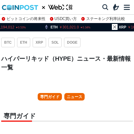
ビットコインの将来性
USDC買い方
ステーキング利率比較
株特集・関連銘柄
,194,012
ETH
301,021.0
XRP
1
0.53
0.34
BTC
ETH
XRP
SOL
DOGE
ハイパーリキッド（HYPE）ニュース・最新情報
一覧
専門ガイド
ニュース
専門ガイド