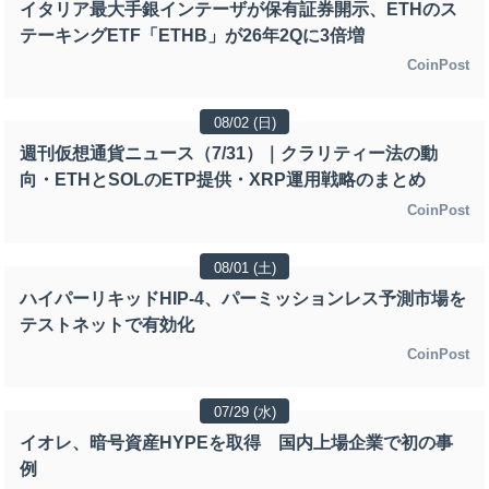
イタリア最大手銀インテーザが保有証券開示、ETHのス
テーキングETF「ETHB」が26年2Qに3倍増
CoinPost
08/02 (日)
週刊仮想通貨ニュース（7/31）｜クラリティー法の動
向・ETHとSOLのETP提供・XRP運用戦略のまとめ
CoinPost
08/01 (土)
ハイパーリキッドHIP-4、パーミッションレス予測市場を
テストネットで有効化
CoinPost
07/29 (水)
イオレ、暗号資産HYPEを取得 国内上場企業で初の事
例