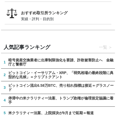
おすすめ取引所ランキング
実績・評判・目的別
人気記事ランキング
一覧
暗号資産交換業者に出庫制限強化を要請、詐欺被害防止へ 金融
1
庁と警察庁
ビットコイン・イーサリアム・XRP、「弱気相場の最終段階に典
2
型的な兆候」＝クリプトクアント
ビットコイン流出6.58万BTC、売り枯れ指標は接近＝グラスノー
3
ド
停滞中の米クラリティー法案、トランプ政権が倫理規定協議に着
4
手
5
米クラリティー法案、上院採決が9月まで延期＝報道