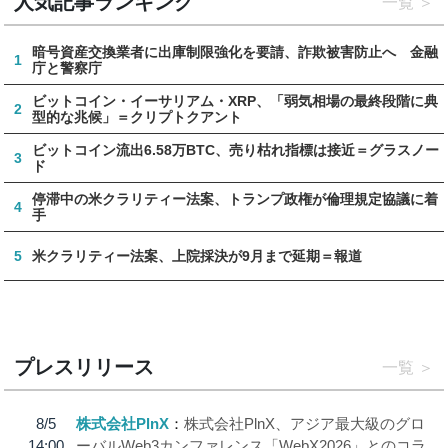
人気記事ランキング
一覧
暗号資産交換業者に出庫制限強化を要請、詐欺被害防止へ 金融
1
庁と警察庁
ビットコイン・イーサリアム・XRP、「弱気相場の最終段階に典
2
型的な兆候」＝クリプトクアント
ビットコイン流出6.58万BTC、売り枯れ指標は接近＝グラスノー
3
ド
停滞中の米クラリティー法案、トランプ政権が倫理規定協議に着
4
手
5
米クラリティー法案、上院採決が9月まで延期＝報道
プレスリリース
一覧
8/5
株式会社PlnX
株式会社PlnX、アジア最大級のグロ
14:00
ーバルWeb3カンファレンス「WebX2026」とのコラ