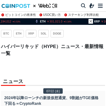
ビットコインの将来性
USDC買い方
ステーキング利率比較
株特集・関連銘柄
,194,012
ETH
301,021.0
XRP
1
0.53
0.34
BTC
ETH
XRP
SOL
DOGE
ハイパーリキッド（HYPE）ニュース・最新情報
一覧
ニュース
07/22 (水)
2024年以降ローンチの新規仮想通貨、9割超がTGE価格
下回る＝CryptoRank