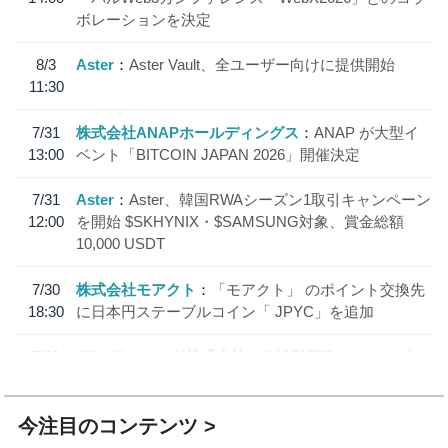
ボレーションを決定
8/3
Aster
Aster Vault、全ユーザー向けに提供開始
11:30
7/31
株式会社ANAPホールディングス
ANAP が大型イ
13:00
ベント「BITCOIN JAPAN 2026」開催決定
7/31
Aster
Aster、韓国RWAシーズン1取引キャンペーン
12:00
を開始 $SKHYNIX・$SAMSUNG対象、賞金総額
10,000 USDT
7/30
株式会社モアクト
「モアクト」 のポイント交換先
18:30
に日本円ステーブルコイン「 JPYC」を追加
7/29
SBI VCトレード株式会社
信託型円建てステーブル
19:30
コイン「JPYSC」徹底解説セミナーを開催
今注目のコンテンツ