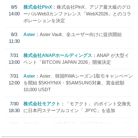
8/5
株式会社PlnX
株式会社PlnX、アジア最大級のグロ
14:00
ーバルWeb3カンファレンス「WebX2026」とのコラ
ボレーションを決定
8/3
Aster
Aster Vault、全ユーザー向けに提供開始
11:30
7/31
株式会社ANAPホールディングス
ANAP が大型イ
13:00
ベント「BITCOIN JAPAN 2026」開催決定
7/31
Aster
Aster、韓国RWAシーズン1取引キャンペーン
12:00
を開始 $SKHYNIX・$SAMSUNG対象、賞金総額
10,000 USDT
7/30
株式会社モアクト
「モアクト」 のポイント交換先
18:30
に日本円ステーブルコイン「 JPYC」を追加
7/29
SBI VCトレード株式会社
信託型円建てステーブル
19:30
コイン「JPYSC」徹底解説セミナーを開催