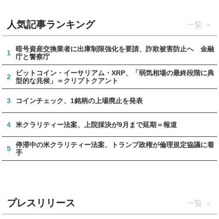
人気記事ランキング
一覧
暗号資産交換業者に出庫制限強化を要請、詐欺被害防止へ 金融
1
庁と警察庁
ビットコイン・イーサリアム・XRP、「弱気相場の最終段階に典
2
型的な兆候」＝クリプトクアント
3
コインチェック、1銘柄の上場廃止を発表
4
米クラリティー法案、上院採決が9月まで延期＝報道
停滞中の米クラリティー法案、トランプ政権が倫理規定協議に着
5
手
プレスリリース
一覧