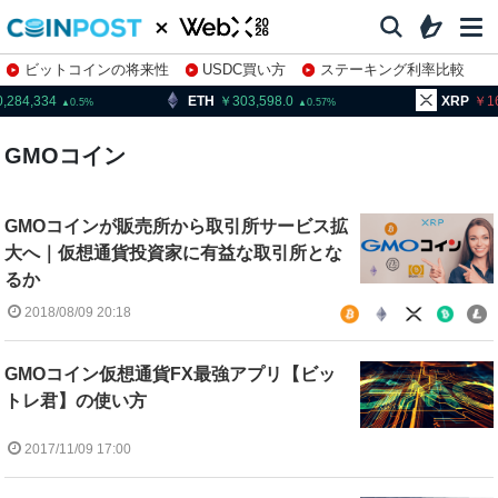
ビットコインの将来性
USDC買い方
ステーキング利率比較
株特集・関連銘柄
0,284,334
ETH
303,598.0
XRP
1
0.5
0.57
GMOコイン
GMOコインが販売所から取引所サービス拡
大へ｜仮想通貨投資家に有益な取引所とな
るか
2018/08/09 20:18
GMOコイン仮想通貨FX最強アプリ【ビッ
トレ君】の使い方
2017/11/09 17:00