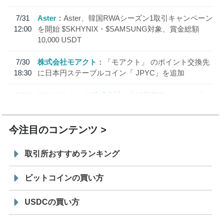
7/31
Aster
Aster、韓国RWAシーズン1取引キャンペーン
12:00
を開始 $SKHYNIX・$SAMSUNG対象、賞金総額
10,000 USDT
7/30
株式会社モアクト
「モアクト」 のポイント交換先
18:30
に日本円ステーブルコイン「 JPYC」を追加
7/29
SBI VCトレード株式会社
信託型円建てステーブル
19:30
コイン「JPYSC」徹底解説セミナーを開催
今注目のコンテンツ
取引所おすすめランキング
ビットコインの買い方
USDCの買い方