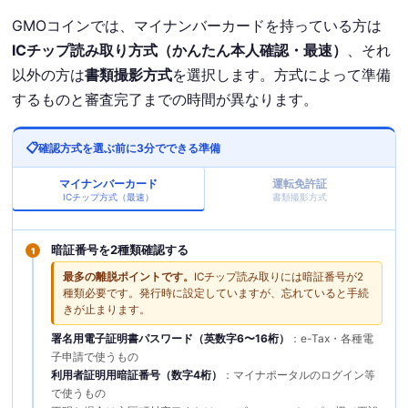
GMOコインでは、マイナンバーカードを持っている方は
ICチップ読み取り方式（かんたん本人確認・最速）
、それ
以外の方は
書類撮影方式
を選択します。方式によって準備
するものと審査完了までの時間が異なります。
確認方式を選ぶ前に3分でできる準備
マイナンバーカード
運転免許証
ICチップ方式（最速）
書類撮影方式
暗証番号を2種類確認する
1
最多の離脱ポイントです。
ICチップ読み取りには暗証番号が2
種類必要です。発行時に設定していますが、忘れていると手続
きが止まります。
署名用電子証明書パスワード（英数字6〜16桁）
：e-Tax・各種電
子申請で使うもの
利用者証明用暗証番号（数字4桁）
：マイナポータルのログイン等
で使うもの