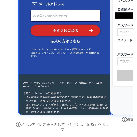
②確認メ
①メールアドレスを入力して「今すぐはじめる」をタッ
プ