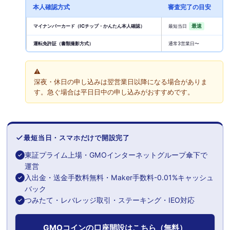
本人確認方式
審査完了の目安
マイナンバーカード（ICチップ・かんたん本人確認）
最短当日
最速
運転免許証（書類撮影方式）
通常3営業日〜
深夜・休日の申し込みは翌営業日以降になる場合がありま
す。急ぐ場合は平日日中の申し込みがおすすめです。
最短当日・スマホだけで開設完了
東証プライム上場・GMOインターネットグループ傘下で
運営
入出金・送金手数料無料・Maker手数料-0.01%キャッシュ
バック
つみたて・レバレッジ取引・ステーキング・IEO対応
GMOコインの口座開設はこちら（無料）