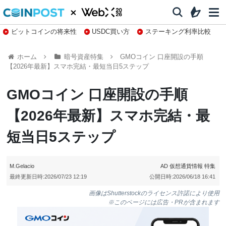
ビットコインの将来性
USDC買い方
ステーキング利率比較
株特集・関連銘柄
ホーム
暗号資産特集
GMOコイン 口座開設の手順
【2026年最新】スマホ完結・最短当日5ステップ
GMOコイン 口座開設の手順
【2026年最新】スマホ完結・最
短当日5ステップ
M.Gelacio
AD
仮想通貨情報
特集
最終更新日時:
2026/07/23 12:19
公開日時:
2026/06/18 16:41
画像はShutterstockのライセンス許諾により使用
※このページには広告・PRが含まれます