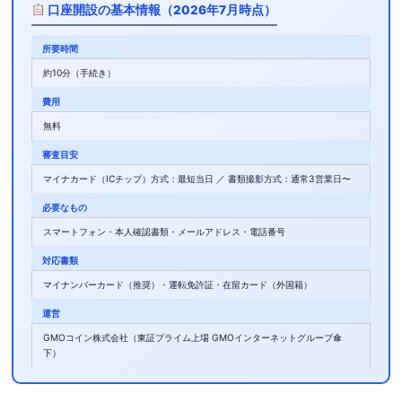
口座開設の基本情報（2026年7月時点）
所要時間
約10分（手続き）
費用
無料
審査目安
マイナカード（ICチップ）方式：最短当日 ／ 書類撮影方式：通常3営業日〜
必要なもの
スマートフォン・本人確認書類・メールアドレス・電話番号
対応書類
マイナンバーカード（推奨）・運転免許証・在留カード（外国籍）
運営
GMOコイン株式会社（東証プライム上場 GMOインターネットグループ傘
下）