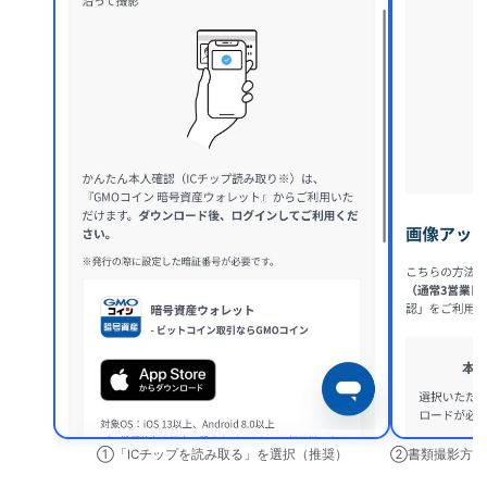
①「ICチップを読み取る」を選択（推奨）
②書類撮影方式