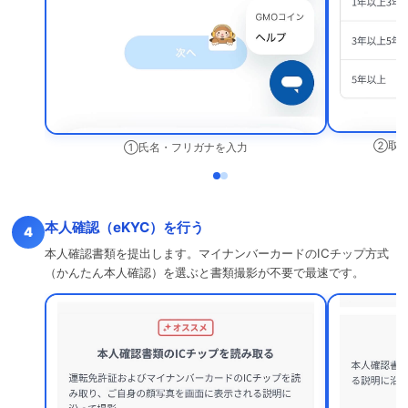
②取引
①氏名・フリガナを入力
本人確認（eKYC）を行う
4
本人確認書類を提出します。マイナンバーカードのICチップ方式
（かんたん本人確認）を選ぶと書類撮影が不要で最速です。