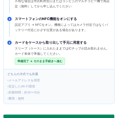
不明な場合は市区町村窓口またはコンビニのマルチコピー機で再設
定（無料）してから申し込んでください
スマートフォンのNFC機能をオンにする
2
設定アプリ → NFCをオン。機種によってはカメラ付近ではなくバ
ッテリー付近にかざす位置がある場合があります。
カードをケースから取り出して手元に用意する
3
スリーブ（ケース）に入れたままではICチップが読み取れません。
カード単体で準備してください。
準備完了 → そのまま手続きへ進む
どちらの方式でも共通
メールアドレスを用意
安定したWi-Fi環境
所要時間：約10〜15分
費用：無料