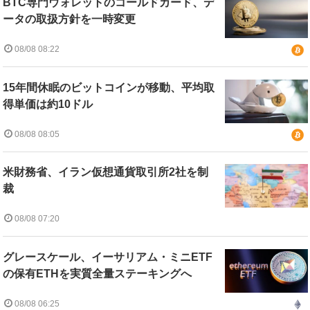
BTC専門ウォレットのコールドカード、デ
ータの取扱方針を一時変更
08/08 08:22
15年間休眠のビットコインが移動、平均取
得単価は約10ドル
08/08 08:05
米財務省、イラン仮想通貨取引所2社を制
裁
08/08 07:20
グレースケール、イーサリアム・ミニETF
の保有ETHを実質全量ステーキングへ
08/08 06:25