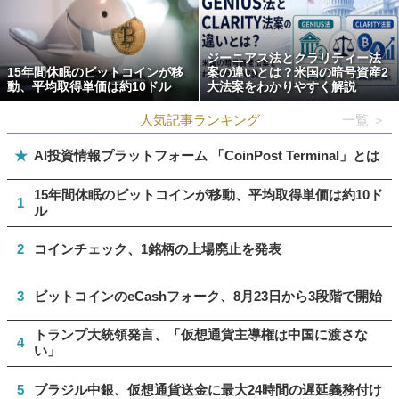
ジーニアス法とクラリティー法
15年間休眠のビットコインが移
案の違いとは？米国の暗号資産2
動、平均取得単価は約10ドル
大法案をわかりやすく解説
人気記事ランキング
一覧 ＞
★
AI投資情報プラットフォーム 「CoinPost Terminal」とは
15年間休眠のビットコインが移動、平均取得単価は約10ド
1
ル
2
コインチェック、1銘柄の上場廃止を発表
3
ビットコインのeCashフォーク、8月23日から3段階で開始
トランプ大統領発言、「仮想通貨主導権は中国に渡さな
4
い」
5
ブラジル中銀、仮想通貨送金に最大24時間の遅延義務付け