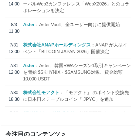
14:00
ーバルWeb3カンファレンス「WebX2026」とのコラ
ボレーションを決定
8/3
Aster
Aster Vault、全ユーザー向けに提供開始
11:30
7/31
株式会社ANAPホールディングス
ANAP が大型イ
13:00
ベント「BITCOIN JAPAN 2026」開催決定
7/31
Aster
Aster、韓国RWAシーズン1取引キャンペーン
12:00
を開始 $SKHYNIX・$SAMSUNG対象、賞金総額
10,000 USDT
7/30
株式会社モアクト
「モアクト」 のポイント交換先
18:30
に日本円ステーブルコイン「 JPYC」を追加
7/29
SBI VCトレード株式会社
信託型円建てステーブル
19:30
コイン「JPYSC」徹底解説セミナーを開催
今注目のコンテンツ