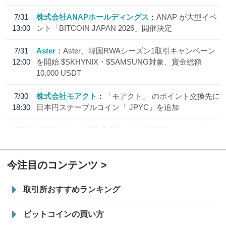
7/31
株式会社ANAPホールディングス
ANAP が大型イベ
13:00
ント「BITCOIN JAPAN 2026」開催決定
7/31
Aster
Aster、韓国RWAシーズン1取引キャンペーン
12:00
を開始 $SKHYNIX・$SAMSUNG対象、賞金総額
10,000 USDT
7/30
株式会社モアクト
「モアクト」 のポイント交換先に
18:30
日本円ステーブルコイン「 JPYC」を追加
7/29
SBI VCトレード株式会社
信託型円建てステーブル
19:30
コイン「JPYSC」徹底解説セミナーを開催
今注目のコンテンツ
取引所おすすめランキング
ビットコインの買い方