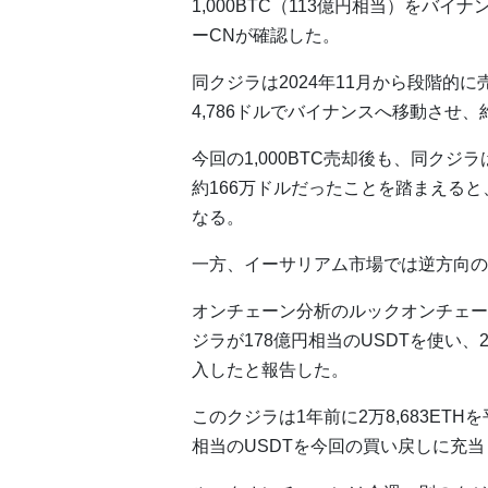
1,000BTC（113億円相当）をバ
ーCNが確認した。
同クジラは2024年11月から段階的に
4,786ドルでバイナンスへ移動させ
今回の1,000BTC売却後も、同クジラ
約166万ドルだったことを踏まえると
なる。
一方、イーサリアム市場では逆方向の
オンチェーン分析のルックオンチェー
ジラが178億円相当のUSDTを使い、2
入したと報告した。
このクジラは1年前に2万8,683ETH
相当のUSDTを今回の買い戻しに充