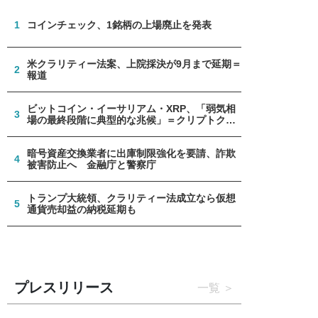
1
コインチェック、1銘柄の上場廃止を発表
米クラリティー法案、上院採決が9月まで延期＝
2
報道
ビットコイン・イーサリアム・XRP、「弱気相
3
場の最終段階に典型的な兆候」＝クリプトクア
ント
暗号資産交換業者に出庫制限強化を要請、詐欺
4
被害防止へ 金融庁と警察庁
トランプ大統領、クラリティー法成立なら仮想
5
通貨売却益の納税延期も
プレスリリース
一覧