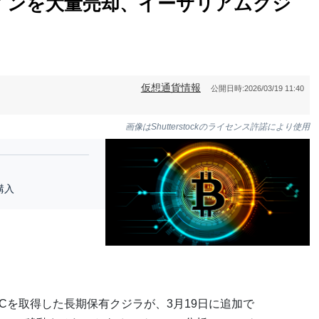
インを大量売却、イーサリアムクジ
仮想通貨情報
公開日時:
2026/03/19 11:40
画像はShutterstockのライセンス許諾により使用
購入
00BTCを取得した長期保有クジラが、3月19日に追加で