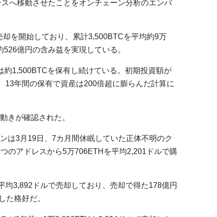
イナンスへ移動させたことをオンチェーン分析のエンバ
売却を開始しており、累計3,500BTCを平均約9万
、約526億円の含み益を実現している。
は約1,500BTCを保有し続けている。初期投資額が
、13年間の保有で資産は200倍超に膨らんだ計算に
動きが確認された。
ンは3月19日、7カ月間休眠していた正体不明のク
つのアドレスから5万706ETHを平均2,201ドルで購
を平均3,892ドルで売却しており、売却で得た178億円
当した格好だ。