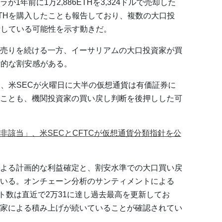
1年前に1万2,886ETHを3,324ドルで売却した
93ETHを購入したことも報告しており、複数の大口投
断している可能性を示す動きだ。
売りを続ける一方、イーサリアムの大口投資家が買
対的な割安感がある。
り、米SECが火曜日に大半の仮想通貨は有価証券に
ことも、機関投資家の買い戻し判断を後押しした可
非該当」、米SECとCFTCが仮想通貨分類指針を公
よる計画的な利益確定と、割安水準での大口買い戻
いる。オンチェーン分析のサンティメントによる
ット数は直近で2万31に達し過去最高を更新してお
家による積み上げが続いていることが確認されてい