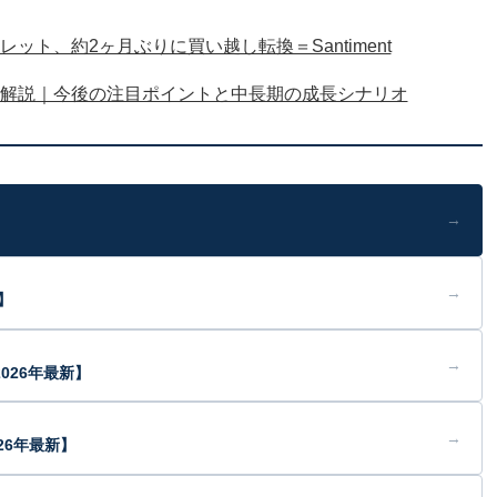
ット、約2ヶ月ぶりに買い越し転換＝Santiment
解説｜今後の注目ポイントと中長期の成長シナリオ
→
→
】
→
026年最新】
→
26年最新】