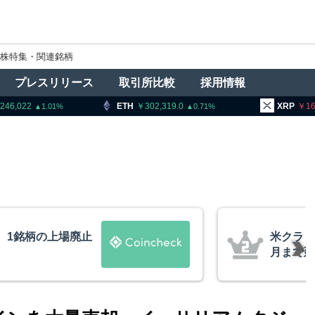
株特集・関連銘柄
プレスリリース
取引所比較
採用情報
ETH
302,319.0
XRP
161.32
0.71
1.13
法案、上院採決が9
ビットコ
道
XRP、
的な兆候