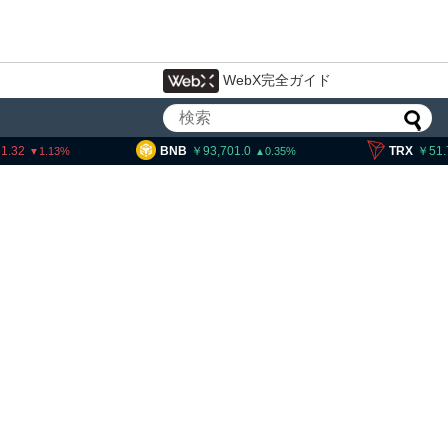
WebX完全ガイド
BNB
93,701.0
TRX
51.70
0.35
0.21
イン・イーサリアム・
「弱気相場の最終段階に典型
」＝クリプトクアント