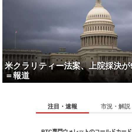
米クラリティー法案、上院採決が
＝報道
注目・速報
市況・解説
BTC専門ウォレットのコールドカー