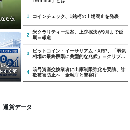
Terminal」とは
1
コインチェック、1銘柄の上場廃止を発表
立なら仮
米クラリティー法案、上院採決が9月まで延
2
期＝報道
ビットコイン・イーサリアム・XRP、「弱気
3
相場の最終段階に典型的な兆候」＝クリプト
クアント
違いと
暗号資産交換業者に出庫制限強化を要請、詐
やすく解
4
欺被害防止へ 金融庁と警察庁
トランプ大統領、クラリティー法成立なら仮
5
想通貨売却益の納税延期も
通貨データ