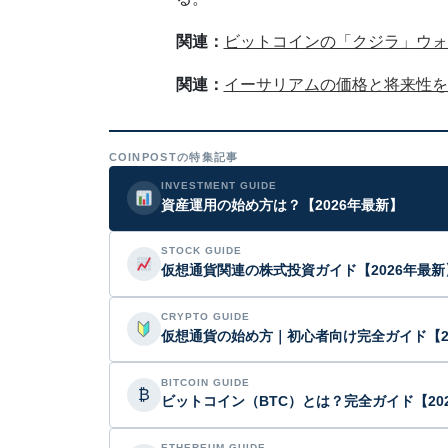
関連：
ビットコインの「クジラ」ウォレ
関連：
イーサリアムの価格と将来性を
COINPOSTの特集記事
INVESTMENT GUIDE
資産運用の始め方は？【2026年最新】
STOCK GUIDE
仮想通貨関連の株式投資ガイド【2026年最新
CRYPTO GUIDE
仮想通貨の始め方｜初心者向け完全ガイド【2
BITCOIN GUIDE
₿
ビットコイン（BTC）とは？完全ガイド【20
ETHEREUM GUIDE