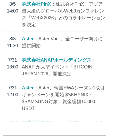
8/5
株式会社PlnX
株式会社PlnX、アジア
14:00
最大級のグローバルWeb3カンファレン
ス「WebX2026」とのコラボレーション
を決定
8/3
Aster
Aster Vault、全ユーザー向けに
11:30
提供開始
7/31
株式会社ANAPホールディングス
13:00
ANAP が大型イベント「BITCOIN
JAPAN 2026」開催決定
7/31
Aster
Aster、韓国RWAシーズン1取引
12:00
キャンペーンを開始 $SKHYNIX・
$SAMSUNG対象、賞金総額10,000
USDT
7/30
株式会社モアクト
「モアクト」 のポ
18:30
イント交換先に日本円ステーブルコイン
「 JPYC」を追加