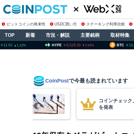
ビットコインの将来性
USDC買い方
ステーキング利率比較
TOP
新着
市況・解説
主要銘柄
取材特集
HYPE
8,529.30
BTC
10,246,022
3.64
1.01
CoinPost
で今最も読まれています
の上場廃止
米クラリティー
月まで延期＝報