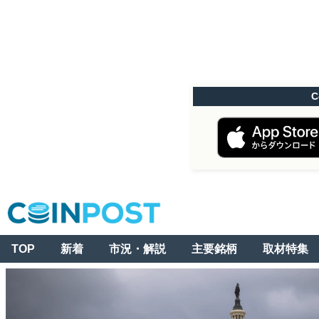
C
TOP
新着
市況・解説
主要銘柄
取材特集