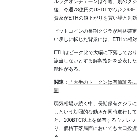
ルックオンチェーンは今週、別のクジラが
後、今週78億円のUSDTで2万3,3
資家がETHの値下がりを買い場と判
ビットコインの長期クジラが利益確定
い戻しに転じた背景には、ETHの相
ETHはピーク比で大幅に下落してお
該当しないとする解釈指針を公表した
能性がある。
関連：
「大半のトークンは有価証券に
開
弱気相場が続く中、長期保有クジラに
しという対照的な動きが同時進行して
と、100BTC以上を保有するウォレ
り、価格下落局面においても大口投資
る。