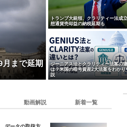
トランプ大統領、クラリティー法成
想通貨売却益の納税延期も
9月まで延期
ジーニアス法とクラリティー法案の
は？米国の暗号資産2大法案をわかり
説
動画解説
新着一覧
ド、データの取扱方