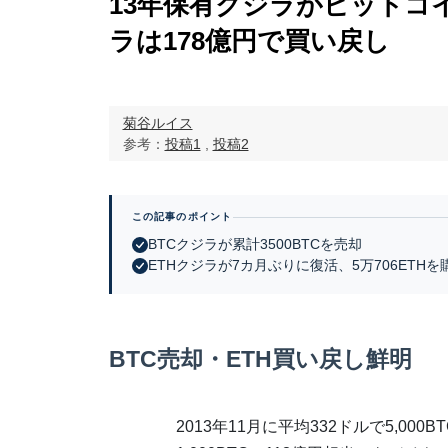
13年保有クジラがビットコ
ラは178億円で買い戻し
菊谷ルイス
参考：
投稿1
,
投稿2
この記事のポイント
BTCクジラが累計3500BTCを売却
ETHクジラが7カ月ぶりに復活、5万706ETHを
BTC売却・ETH買い戻し鮮明
2013年11月に平均332ドルで5,0