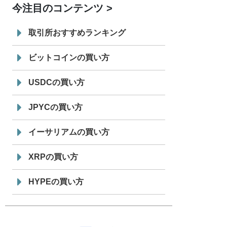
今注目のコンテンツ
7/29
SBI VCトレード株式会社
信託型円建
19:30
てステーブルコイン「JPYSC」徹底解
取引所おすすめランキング
説セミナーを開催
ビットコインの買い方
USDCの買い方
JPYCの買い方
イーサリアムの買い方
XRPの買い方
HYPEの買い方