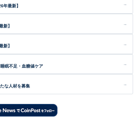
→
26年最新】
→
年最新】
→
最新】
→
・睡眠不足・血糖値ケア
→
新たな人材を募集