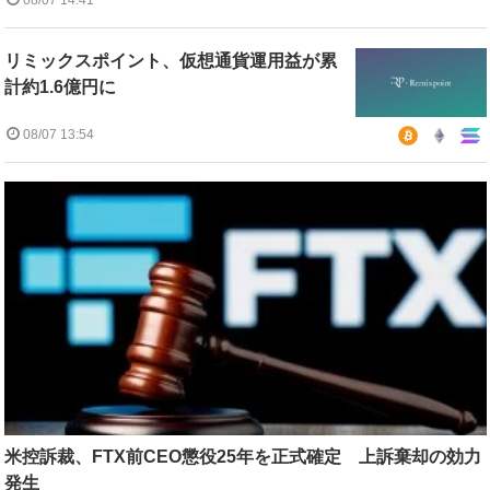
08/07 14:41
リミックスポイント、仮想通貨運用益が累
計約1.6億円に
08/07 13:54
米控訴裁、FTX前CEO懲役25年を正式確定 上訴棄却の効力
発生