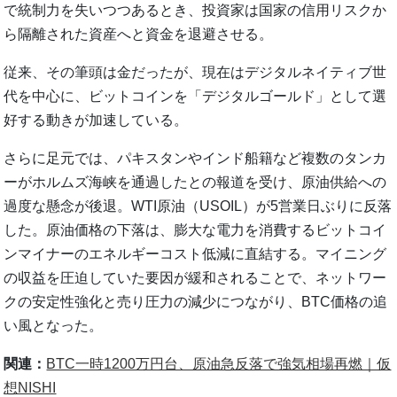
で統制力を失いつつあるとき、投資家は国家の信用リスクか
ら隔離された資産へと資金を退避させる。
従来、その筆頭は金だったが、現在はデジタルネイティブ世
代を中心に、ビットコインを「デジタルゴールド」として選
好する動きが加速している。
さらに足元では、パキスタンやインド船籍など複数のタンカ
ーがホルムズ海峡を通過したとの報道を受け、原油供給への
過度な懸念が後退。WTI原油（USOIL）が5営業日ぶりに反落
した。原油価格の下落は、膨大な電力を消費するビットコイ
ンマイナーのエネルギーコスト低減に直結する。マイニング
の収益を圧迫していた要因が緩和されることで、ネットワー
クの安定性強化と売り圧力の減少につながり、BTC価格の追
い風となった。
関連：
BTC一時1200万円台、原油急反落で強気相場再燃｜仮
想NISHI