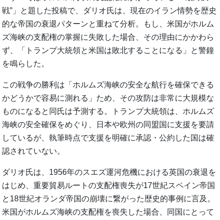
戦”」と題した投稿で、ダリオ氏は、現在のイラン情勢を歴史
的な帝国の衰退パターンと重ねて分析。もし、米国がホルム
ズ海峡の支配権の掌握に失敗した場合、その理由にかかわら
ず、「トランプ大統領と米国は敗北することになる」と警鐘
を鳴らした。
この戦争の勝利は「ホルムズ海峡の安全な航行を確保できる
かどうかで容易に測れる」ため、その攻防は非常に大規模な
ものになると同氏は予測する。トランプ大統領は、ホルムズ
海峡の安全確保をめぐり、日本や欧州の同盟国に支援を要請
しているが、執筆時点で支援を明確に承認・公約した国は確
認されていない。
ダリオ氏は、1956年のスエズ運河危機における英国の衰退を
はじめ、重要貿易ルートの支配権喪失が17世紀スペイン帝国
と18世紀オランダ帝国の崩壊に繋がった歴史的事例に言及。
米国がホルムズ海峡の支配権を喪失した場合、同国にとって