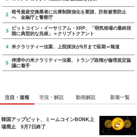
暗号資産交換業者に出庫制限強化を要請、詐欺被害防止
2
へ 金融庁と警察庁
ビットコイン・イーサリアム・XRP、「弱気相場の最終段
3
階に典型的な兆候」＝クリプトクアント
4
米クラリティー法案、上院採決が9月まで延期＝報道
停滞中の米クラリティー法案、トランプ政権が倫理規定協
5
議に着手
注目・速報
市況・解説
動画解説
新着一覧
韓国アップビット、ミームコインBONK上
場廃止 9月7日終了