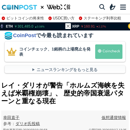
ビットコインの将来性
USDC買い方
ステーキング利率比較
株特集・関連銘柄
01,485.0
XRP
160.91
BNB
9
0.04
2.27
CoinPost
で今最も読まれています
コインチェック、1銘柄の上場廃止を発
表
ニュースランキングをもっと見る
レイ・ダリオが警告「ホルムズ海峡を失
えば米覇権崩壊」、 歴史的帝国衰退パタ
ーンと重なる現在
幸田直子
仮想通貨情報
参考：
ダリオ氏投稿
最終更新日時:
2026/03/19 09:58
公開日時:
2026/03/17 13:35