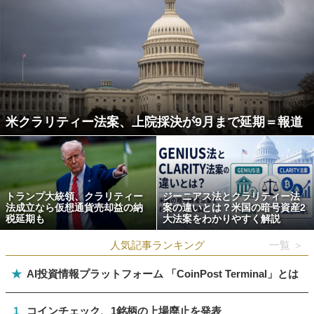
米クラリティー法案、上院採決が9月まで延期＝報道
トランプ大統領、クラリティー
ジーニアス法とクラリティー法
法成立なら仮想通貨売却益の納
案の違いとは？米国の暗号資産2
税延期も
大法案をわかりやすく解説
人気記事ランキング
一覧 ＞
★
AI投資情報プラットフォーム 「CoinPost Terminal」とは
1
コインチェック、1銘柄の上場廃止を発表