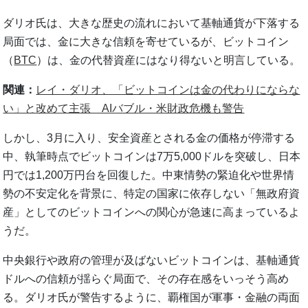
ダリオ氏は、大きな歴史の流れにおいて基軸通貨が下落する
局面では、金に大きな信頼を寄せているが、ビットコイン
（
BTC
）は、金の代替資産にはなり得ないと明言している。
関連：
レイ・ダリオ、「ビットコインは金の代わりにならな
い」と改めて主張 AIバブル・米財政危機も警告
しかし、3月に入り、安全資産とされる金の価格が停滞する
中、執筆時点でビットコインは7万5,000ドルを突破し、日本
円では1,200万円台を回復した。中東情勢の緊迫化や世界情
勢の不安定化を背景に、特定の国家に依存しない「無政府資
産」としてのビットコインへの関心が急速に高まっているよ
うだ。
中央銀行や政府の管理が及ばないビットコインは、基軸通貨
ドルへの信頼が揺らぐ局面で、その存在感をいっそう高め
る。ダリオ氏が警告するように、覇権国が軍事・金融の両面