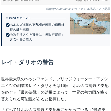
画像はShutterstockのライセンス許諾により使用
この記事のポイント
ホルムズ海峡の支配権が米国の覇権維
持の鍵と指摘
地政学リスクを背景に「無政府資産」
BTCへ資金流入
レイ・ダリオの警告
世界最大級のヘッジファンド、ブリッジウォーター・アソシ
エイツの創業者レイ・ダリオ氏は16日、ホルムズ海峡の支配
をめぐる「最終決戦」の結果によって、世界の勢力図が塗り
替えられる可能性があると指摘した。
「すべてはホルムズ海峡の支配権にかかっている：”最終決