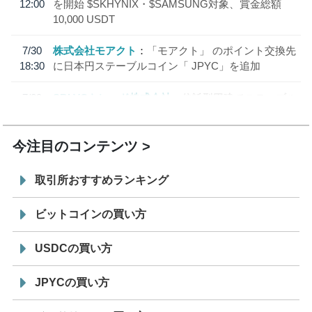
12:00
を開始 $SKHYNIX・$SAMSUNG対象、賞金総額
10,000 USDT
7/30
株式会社モアクト
「モアクト」 のポイント交換先
18:30
に日本円ステーブルコイン「 JPYC」を追加
7/29
SBI VCトレード株式会社
信託型円建てステーブル
19:30
コイン「JPYSC」徹底解説セミナーを開催
今注目のコンテンツ
取引所おすすめランキング
ビットコインの買い方
USDCの買い方
JPYCの買い方