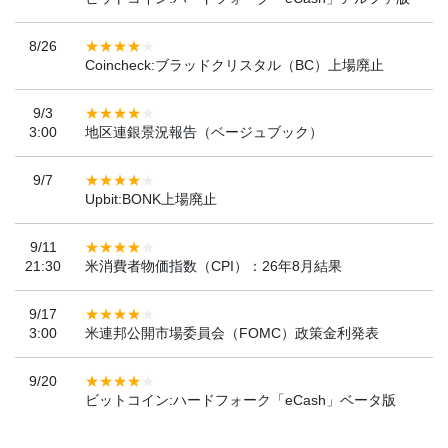
8/26
Coincheck:ブラッドクリスタル（BC）上場廃止
9/3
3:00
地区連銀景況報告（ベージュブック）
9/7
Upbit:BONK上場廃止
9/11
21:30
米消費者物価指数（CPI）：26年8月結果
9/17
3:00
米連邦公開市場委員会（FOMC）政策金利発表
9/20
ビットコイン:ハードフォーク「eCash」ベータ版