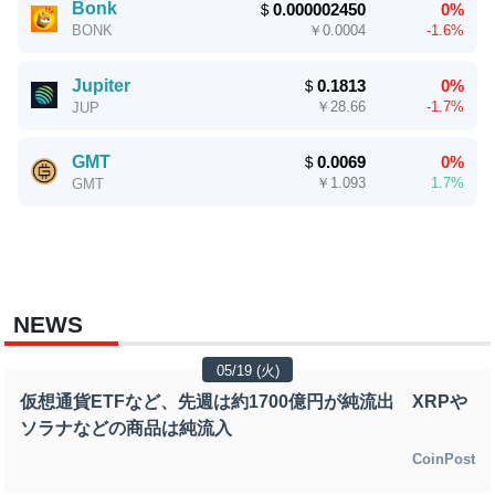
Bonk
＄
0.000002450
0%
￥
0.0004
-1.6%
BONK
Jupiter
＄
0.1813
0%
￥
28.66
-1.7%
JUP
GMT
＄
0.0069
0%
￥
1.093
1.7%
GMT
NEWS
05/19 (火)
仮想通貨ETFなど、先週は約1700億円が純流出 XRPや
ソラナなどの商品は純流入
CoinPost