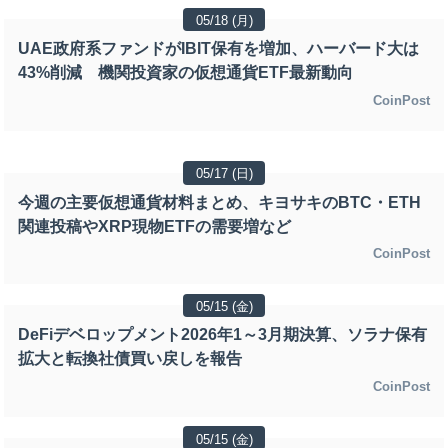
05/18 (月)
UAE政府系ファンドがIBIT保有を増加、ハーバード大は
43%削減 機関投資家の仮想通貨ETF最新動向
CoinPost
05/17 (日)
今週の主要仮想通貨材料まとめ、キヨサキのBTC・ETH
関連投稿やXRP現物ETFの需要増など
CoinPost
05/15 (金)
DeFiデベロップメント2026年1～3月期決算、ソラナ保有
拡大と転換社債買い戻しを報告
CoinPost
05/15 (金)