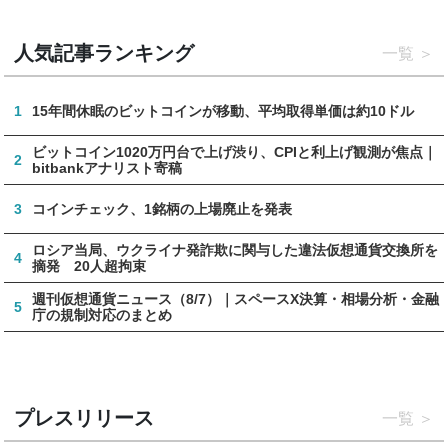
人気記事ランキング
一覧
1
15年間休眠のビットコインが移動、平均取得単価は約10ドル
ビットコイン1020万円台で上げ渋り、CPIと利上げ観測が焦点｜
2
bitbankアナリスト寄稿
3
コインチェック、1銘柄の上場廃止を発表
ロシア当局、ウクライナ発詐欺に関与した違法仮想通貨交換所を
4
摘発 20人超拘束
週刊仮想通貨ニュース（8/7）｜スペースX決算・相場分析・金融
5
庁の規制対応のまとめ
プレスリリース
一覧