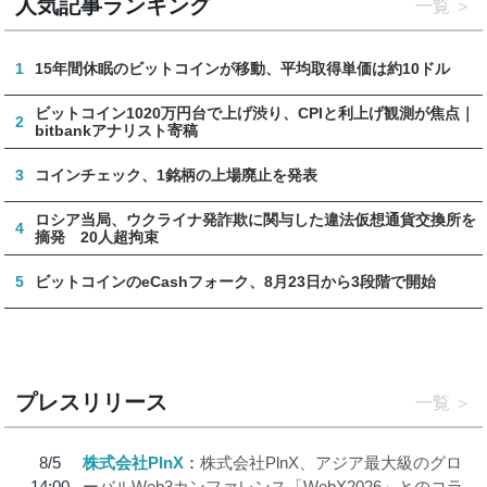
人気記事ランキング
一覧
1
15年間休眠のビットコインが移動、平均取得単価は約10ドル
ビットコイン1020万円台で上げ渋り、CPIと利上げ観測が焦点｜
2
bitbankアナリスト寄稿
3
コインチェック、1銘柄の上場廃止を発表
ロシア当局、ウクライナ発詐欺に関与した違法仮想通貨交換所を
4
摘発 20人超拘束
5
ビットコインのeCashフォーク、8月23日から3段階で開始
プレスリリース
一覧
8/5
株式会社PlnX
株式会社PlnX、アジア最大級のグロ
14:00
ーバルWeb3カンファレンス「WebX2026」とのコラ