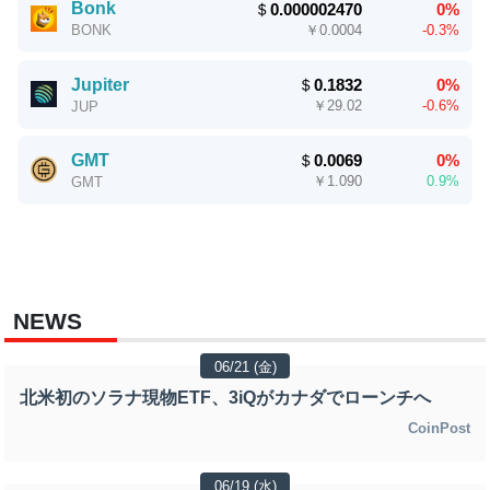
Bonk
＄
0.000002470
0%
￥
0.0004
-0.3%
BONK
Jupiter
＄
0.1832
0%
￥
29.02
-0.6%
JUP
GMT
＄
0.0069
0%
￥
1.090
0.9%
GMT
NEWS
06/21 (金)
北米初のソラナ現物ETF、3iQがカナダでローンチへ
CoinPost
06/19 (水)