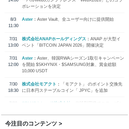
ボレーションを決定
8/3
Aster
Aster Vault、全ユーザー向けに提供開始
11:30
7/31
株式会社ANAPホールディングス
ANAP が大型イ
13:00
ベント「BITCOIN JAPAN 2026」開催決定
7/31
Aster
Aster、韓国RWAシーズン1取引キャンペーン
12:00
を開始 $SKHYNIX・$SAMSUNG対象、賞金総額
10,000 USDT
7/30
株式会社モアクト
「モアクト」 のポイント交換先
18:30
に日本円ステーブルコイン「 JPYC」を追加
7/29
SBI VCトレード株式会社
信託型円建てステーブル
19:30
コイン「JPYSC」徹底解説セミナーを開催
今注目のコンテンツ