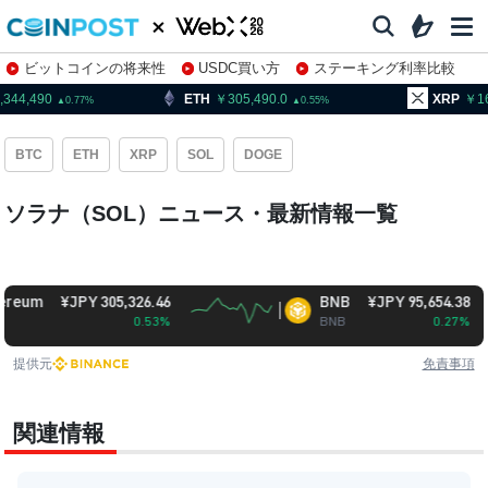
ビットコインの将来性
USDC買い方
ステーキング利率比較
株特集・関連銘柄
4,490
ETH
305,490.0
XRP
164.
0.77
0.55
BTC
ETH
XRP
SOL
DOGE
ソラナ（SOL）ニュース・最新情報一覧
m
¥JPY 305,326.46
BNB
¥JPY 95,654.38
0.53%
BNB
0.27%
提供元
免責事項
関連情報