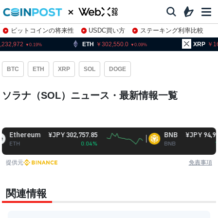
ビットコインの将来性
USDC買い方
ステーキング利率比較
株特集・関連銘柄
972
ETH
302,550.0
XRP
163.28
0.19
0.09
BTC
ETH
XRP
SOL
DOGE
ソラナ（SOL）ニュース・最新情報一覧
hereum
¥JPY 302,757.85
BNB
¥JPY 94,910.97
H
0.04%
BNB
1.15%
提供元
免責事項
関連情報