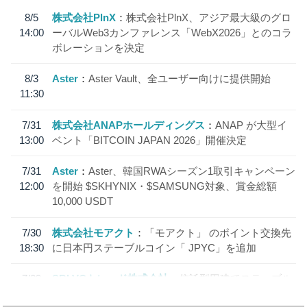
8/5
株式会社PlnX
株式会社PlnX、アジア最大級のグロ
14:00
ーバルWeb3カンファレンス「WebX2026」とのコラ
ボレーションを決定
8/3
Aster
Aster Vault、全ユーザー向けに提供開始
11:30
7/31
株式会社ANAPホールディングス
ANAP が大型イ
13:00
ベント「BITCOIN JAPAN 2026」開催決定
7/31
Aster
Aster、韓国RWAシーズン1取引キャンペーン
12:00
を開始 $SKHYNIX・$SAMSUNG対象、賞金総額
10,000 USDT
7/30
株式会社モアクト
「モアクト」 のポイント交換先
18:30
に日本円ステーブルコイン「 JPYC」を追加
7/29
SBI VCトレード株式会社
信託型円建てステーブル
19:30
コイン「JPYSC」徹底解説セミナーを開催