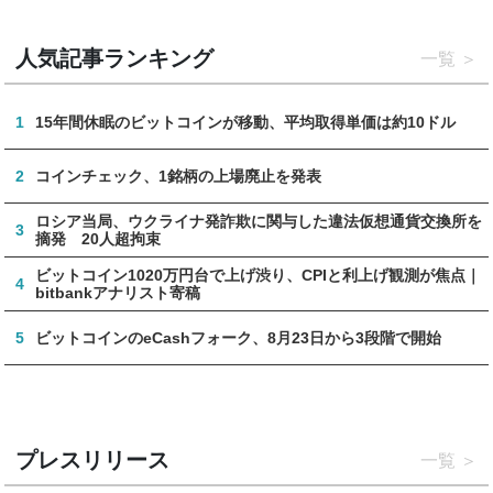
人気記事ランキング
一覧
1
15年間休眠のビットコインが移動、平均取得単価は約10ドル
2
コインチェック、1銘柄の上場廃止を発表
ロシア当局、ウクライナ発詐欺に関与した違法仮想通貨交換所を
3
摘発 20人超拘束
ビットコイン1020万円台で上げ渋り、CPIと利上げ観測が焦点｜
4
bitbankアナリスト寄稿
5
ビットコインのeCashフォーク、8月23日から3段階で開始
プレスリリース
一覧