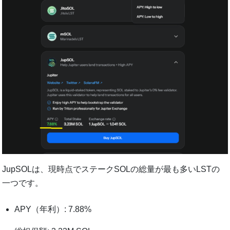
JupSOLは、現時点でステークSOLの総量が最も多いLSTの
一つです。
APY（年利）: 7.88%