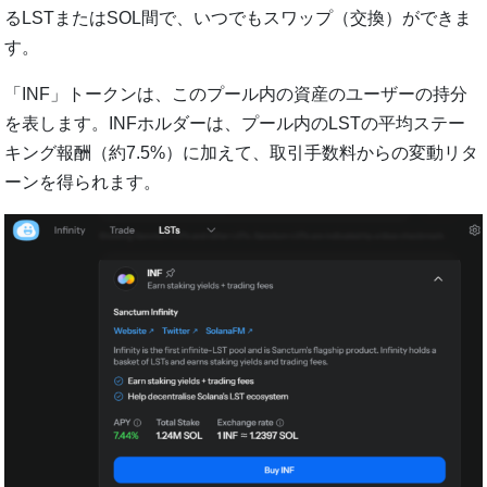
るLSTまたはSOL間で、いつでもスワップ（交換）ができま
す。
「INF」トークンは、このプール内の資産のユーザーの持分
を表します。INFホルダーは、プール内のLSTの平均ステー
キング報酬（約7.5%）に加えて、取引手数料からの変動リタ
ーンを得られます。