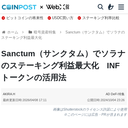
ビットコインの将来性
USDC買い方
ステーキング利率比較
株特集・関連銘柄
ホーム
暗号資産特集
Sanctum（サンクタム）でソラナの
ステーキング利益最大化
Sanctum（サンクタム）でソラナ
のステーキング利益最大化 INF
トークンの活用法
AKIRA.H
AD
DeFi
特集
最終更新日時:
2026/04/08 17:11
公開日時:
2024/10/04 23:26
画像はShutterstockのライセンス許諾により使用
※このページには広告・PRが含まれます