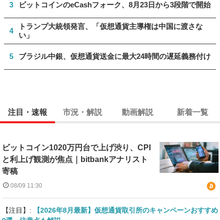
3
ビットコインのeCashフォーク、8月23日から3段階で開始
トランプ大統領発言、「仮想通貨主導権は中国に渡さな
4
い」
5
ブラジル中銀、仮想通貨送金に最大24時間の遅延義務付け
注目・速報
市況・解説
動画解説
新着一覧
ビットコイン1020万円台で上げ渋り、CPI
と利上げ観測が焦点｜bitbankアナリスト
寄稿
08/09 11:30
【注目】:
【2026年8月最新】仮想通貨取引所のキャンペーンおすすめ