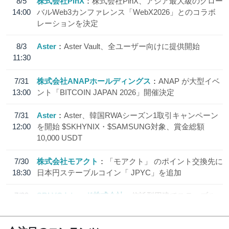
8/5
株式会社PlnX
株式会社PlnX、アジア最大級のグロー
14:00
バルWeb3カンファレンス「WebX2026」とのコラボ
レーションを決定
8/3
Aster
Aster Vault、全ユーザー向けに提供開始
11:30
7/31
株式会社ANAPホールディングス
ANAP が大型イベ
13:00
ント「BITCOIN JAPAN 2026」開催決定
7/31
Aster
Aster、韓国RWAシーズン1取引キャンペーン
12:00
を開始 $SKHYNIX・$SAMSUNG対象、賞金総額
10,000 USDT
7/30
株式会社モアクト
「モアクト」 のポイント交換先に
18:30
日本円ステーブルコイン「 JPYC」を追加
7/29
SBI VCトレード株式会社
信託型円建てステーブル
19:30
コイン「JPYSC」徹底解説セミナーを開催