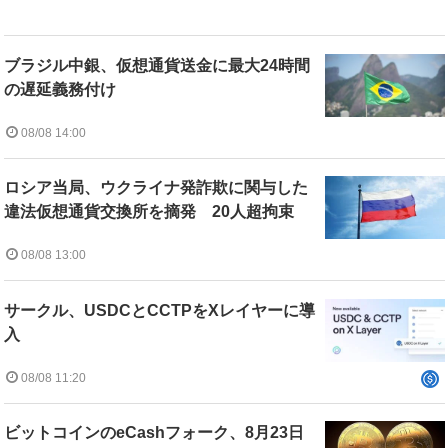
ブラジル中銀、仮想通貨送金に最大24時間
の遅延義務付け
08/08 14:00
ロシア当局、ウクライナ発詐欺に関与した
違法仮想通貨交換所を摘発 20人超拘束
08/08 13:00
サークル、USDCとCCTPをXレイヤーに導
入
08/08 11:20
ビットコインのeCashフォーク、8月23日