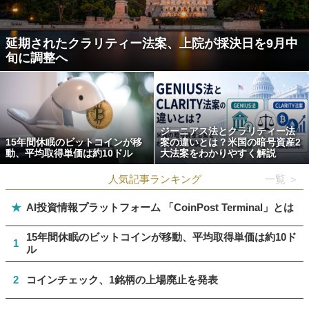
延期されたクラリティー法案、上院が採決日を9月中
旬に調整へ
ジーニアス法とクラリティー法
15年間休眠のビットコインが移
案の違いとは？米国の暗号資産2
動、平均取得単価は約10ドル
大法案をわかりやすく解説
人気記事ランキング
一覧 ＞
★
AI投資情報プラットフォーム 「CoinPost Terminal」とは
15年間休眠のビットコインが移動、平均取得単価は約10ド
1
ル
2
コインチェック、1銘柄の上場廃止を発表