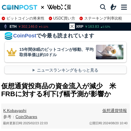
ビットコインの将来性
USDC買い方
ステーキング利率比較
株特集・関連銘柄
02,146.0
XRP
163.83
BNB
9
0.11
0.52
CoinPost
で今最も読まれています
15年間休眠のビットコインが移動、平均
取得単価は約10ドル
ニュースランキングをもっと見る
仮想通貨投商品の資金流入が減少 米
FRBに対する利下げ幅予測が影響か
K.Kobayashi
仮想通貨情報
参考：
CoinShares
最終更新日時:
2025/02/23 22:03
公開日時:
2024/08/20 10:40