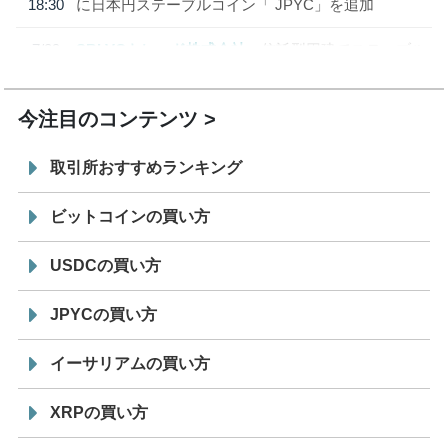
18:30
に日本円ステーブルコイン「 JPYC」を追加
7/29
SBI VCトレード株式会社
信託型円建てステーブル
19:30
コイン「JPYSC」徹底解説セミナーを開催
今注目のコンテンツ
取引所おすすめランキング
ビットコインの買い方
USDCの買い方
JPYCの買い方
イーサリアムの買い方
XRPの買い方