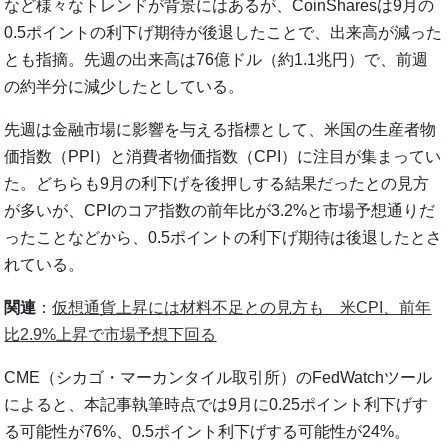
など様々なトレンドが背景にはあるが、CoinSharesは9月の
0.5ポイントの利下げ期待が後退したことで、出来高が減った
とも指摘。先週の出来高は76億ドル（約1.1兆円）で、前週
の約半分に減少したとしている。
先週は金融市場に影響を与える指標として、米国の生産者物
価指数（PPI）と消費者物価指数（CPI）に注目が集まってい
た。どちらも9月の利下げを後押しする結果だったとの見方
が多いが、CPIのコア指数の前年比が3.2%と市場予想通りだ
ったことなどから、0.5ポイントの利下げ期待は後退したとさ
れている。
関連
：
仮想通貨上昇には材料不足との見方も 米CPI、前年
比2.9%上昇で市場予想下回る
CME（シカゴ・マーカンタイル取引所）のFedWatchツール
によると、本記事執筆時点では9月に0.25ポイント利下げす
る可能性が76%、0.5ポイント利下げする可能性が24%。