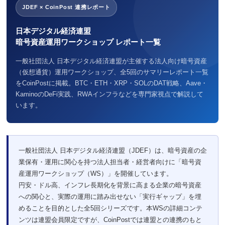
JDEF × CoinPost 連携レポート
日本デジタル経済連盟
暗号資産運用ワークショップ レポート一覧
一般社団法人 日本デジタル経済連盟が主催する法人向け暗号資産
（仮想通貨）運用ワークショップ、全5回のサマリーレポート一覧
をCoinPostに掲載。BTC・ETH・XRP・SOLのDAT戦略、Aave・
KaminoのDeFi実践、RWAインフラなどを専門家視点で解説して
います。
一般社団法人 日本デジタル経済連盟（JDEF）は、暗号資産の企
業保有・運用に関心を持つ法人担当者・経営者向けに「暗号資
産運用ワークショップ（WS）」を開催しています。
円安・ドル高、インフレ長期化を背景に高まる企業の暗号資産
への関心と、実際の運用に踏み出せない「実行ギャップ」を埋
めることを目的とした全5回シリーズです。本WSの詳細コンテ
ンツは連盟会員限定ですが、CoinPostでは連盟との連携のもと