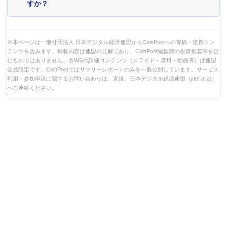
すか？
※本ページは一般社団法人 日本デジタル経済連盟からCoinPostへの寄稿・連携コン
テンツを含みます。掲載内容は連盟の見解であり、CoinPost編集部の投資推奨等を含
むものではありません。各WSの詳細コンテンツ（スライド・資料・動画等）は連盟
会員限定です。CoinPostではサマリーレポートのみを一般公開しています。サービス
利用・参加申込に関するお問い合わせは、直接、日本デジタル経済連盟（jdef.or.jp）
へご連絡ください。