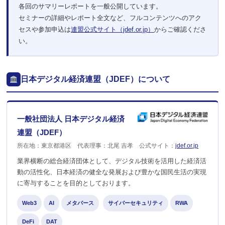
各回のサマリーレポートを一般公開しています。
セミナーの詳細やレポート全文など、フルコンテンツへのアク
セスや参加申込は
連盟公式サイト（jdef.or.jp）
からご確認くださ
い。
日本デジタル経済連盟（JDEF）について
一般社団法人 日本デジタル経済
連盟（JDEF）
所在地：東京都港区 代表理事：北尾 吉孝 公式サイト：
jdef.or.jp
業界横断の総合経済団体として、デジタル技術を活用した経済活
動の活性化、日本経済の健全な発展および豊かな国民生活の実現
に寄与することを目的としております。
Web3
AI
メタバース
サイバーセキュリティ
RWA
DeFi
DAT