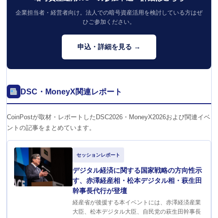
企業担当者・経営者向け。法人での暗号資産活用を検討している方はぜ
ひご参加ください。
申込・詳細を見る →
DSC・MoneyX関連レポート
CoinPostが取材・レポートしたDSC2026・MoneyX2026および関連イベ
ントの記事をまとめています。
セッションレポート
デジタル経済に関する国家戦略の方向性示
す、赤澤経産相・松本デジタル相・萩生田
幹事長代行が登壇
経産省が後援する本イベントには、赤澤経済産業
大臣、松本デジタル大臣、自民党の萩生田幹事長