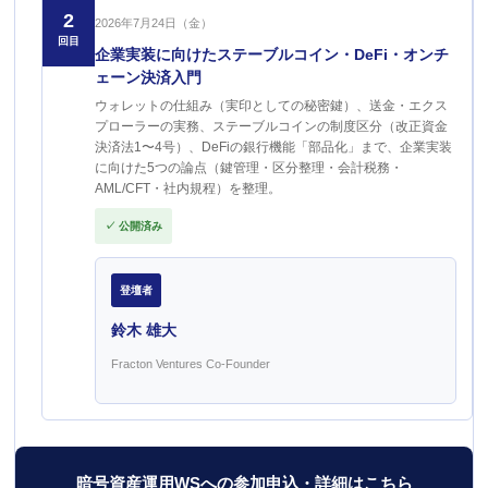
2
2026年7月24日（金）
回目
企業実装に向けたステーブルコイン・DeFi・オンチ
ェーン決済入門
ウォレットの仕組み（実印としての秘密鍵）、送金・エクス
プローラーの実務、ステーブルコインの制度区分（改正資金
決済法1〜4号）、DeFiの銀行機能「部品化」まで、企業実装
に向けた5つの論点（鍵管理・区分整理・会計税務・
AML/CFT・社内規程）を整理。
✓ 公開済み
登壇者
鈴木 雄大
Fracton Ventures Co-Founder
暗号資産運用WSへの参加申込・詳細はこちら