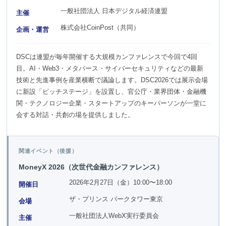
一般社団法人 日本デジタル経済連盟
主催
株式会社CoinPost（共同）
企画・運営
DSCは連盟が毎年開催する大規模カンファレンスで今回で4回
目。AI・Web3・メタバース・サイバーセキュリティなどの最新
技術と先進事例を産業横断で議論します。DSC2026では展示会場
に新設「ピッチステージ」を設置し、官公庁・業界団体・金融機
関・テクノロジー企業・スタートアップのキーパーソンが一堂に
会する対話・共創の場を提供しました。
関連イベント（後援）
MoneyX 2026（次世代金融カンファレンス）
2026年2月27日（金）10:00〜18:00
開催日
ザ・プリンス パークタワー東京
会場
一般社団法人WebX実行委員会
主催