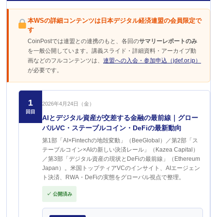
本WSの詳細コンテンツは日本デジタル経済連盟の会員限定で
す
CoinPostでは連盟との連携のもと、各回の
サマリーレポートのみ
を一般公開しています。講義スライド・詳細資料・アーカイブ動
画などのフルコンテンツは、
連盟への入会・参加申込（jdef.or.jp）
が必要です。
1
2026年4月24日（金）
回目
AIとデジタル資産が交差する金融の最前線｜グロー
バルVC・ステーブルコイン・DeFiの最新動向
第1部「AI×Fintechの地殻変動」（BeeGlobal）／第2部「ス
テーブルコイン×AIの新しい決済レール」（Kazea Capital）
／第3部「デジタル資産の現状とDeFiの最前線」（Ethereum
Japan）。米国トップティアVCのインサイト、AIエージェン
ト決済、RWA・DeFiの実態をグローバル視点で整理。
✓ 公開済み