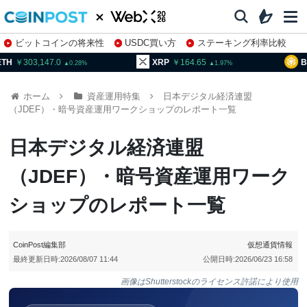
ビットコインの将来性
USDC買い方
ステーキング利率比較
株特集・関連銘柄
303,147.0
XRP
164.65
BNB
0.28
1.97
ホーム
資産運用特集
日本デジタル経済連盟
（JDEF）・暗号資産運用ワークショップのレポート一覧
日本デジタル経済連盟
（JDEF）・暗号資産運用ワーク
ショップのレポート一覧
CoinPost編集部
仮想通貨情報
最終更新日時:
2026/08/07 11:44
公開日時:
2026/06/23 16:58
画像はShutterstockのライセンス許諾により使用