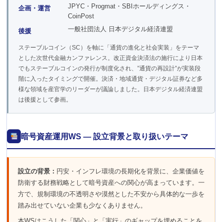
JPYC・Progmat・SBIホールディングス・
企画・運営
CoinPost
一般社団法人 日本デジタル経済連盟
後援
ステーブルコイン（SC）を軸に「通貨の進化と社会実装」をテーマ
とした次世代金融カンファレンス。改正資金決済法の施行により日本
でもステーブルコインの発行が制度化され、”通貨の再設計”が実装段
階に入ったタイミングで開催。決済・地域通貨・デジタル証券など多
様な領域を産官学のリーダーが議論しました。日本デジタル経済連盟
は後援として参画。
暗号資産運用WS ― 設立背景と取り扱いテーマ
設立の背景：
円安・インフレ環境の長期化を背景に、企業価値を
防衛する財務戦略として暗号資産への関心が高まっています。一
方で、規制環境の不透明さや漠然とした不安から具体的な一歩を
踏み出せていない企業も少なくありません。
本WSはこうした「関心」と「実行」のギャップを埋めることを