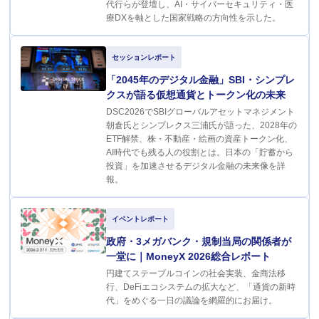
代行らが登壇し、AI・サイバーセキュリティ・医
療DXを軸とした国家戦略の方向性を示した。
セッションレポート
「2045年のデジタル金融」SBI・シンプレ
クスが語る仮想通貨とトークン化の未来
DSC2026でSBIグローバルアセットマネジメント
朝倉氏とシンプレクス三浦氏が語った、2028年の
ETF解禁、株・不動産・絵画の資産トークン化、
AI時代でも残る人の役割とは。日本の「貯蓄から
投資」を加速させるデジタル金融の未来像を詳
報。
イベントレポート
政府・3メガバンク・規制当局の関係者が
一堂に｜MoneyX 2026総合レポート
円建てステーブルコインの社会実装、金商法移
行、DeFiエコシステムの拡大など、「通貨の新時
代」をめぐる一日の議論を網羅的にお届け。