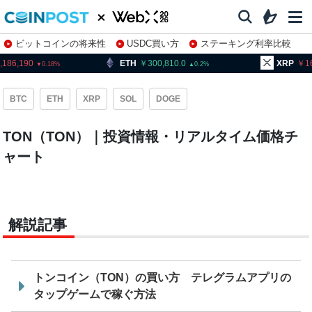
ビットコインの将来性
USDC買い方
ステーキング利率比較
株特集・関連銘柄
,186,190
ETH
300,810.0
XRP
1
0.18
0.2
BTC
ETH
XRP
SOL
DOGE
TON（TON）｜投資情報・リアルタイム価格チ
ャート
解説記事
トンコイン（TON）の買い方 テレグラムアプリの
タップゲームで稼ぐ方法