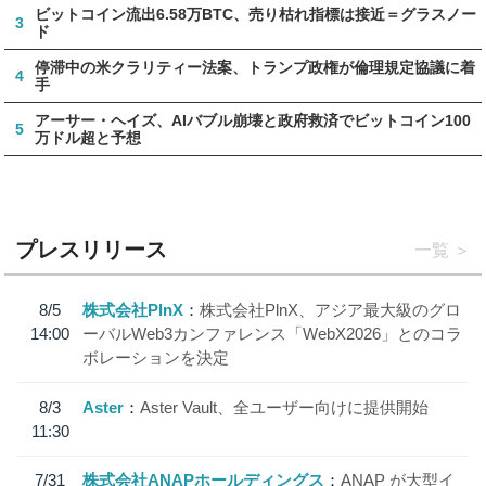
ビットコイン流出6.58万BTC、売り枯れ指標は接近＝グラスノー
3
ド
停滞中の米クラリティー法案、トランプ政権が倫理規定協議に着
4
手
アーサー・ヘイズ、AIバブル崩壊と政府救済でビットコイン100
5
万ドル超と予想
プレスリリース
一覧
8/5
株式会社PlnX
株式会社PlnX、アジア最大級のグロ
14:00
ーバルWeb3カンファレンス「WebX2026」とのコラ
ボレーションを決定
8/3
Aster
Aster Vault、全ユーザー向けに提供開始
11:30
7/31
株式会社ANAPホールディングス
ANAP が大型イ