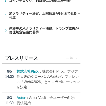
3
コインチェック、1銘柄の上場廃止を発表
米クラリティー法案、上院採決が9月まで延期＝
4
報道
停滞中の米クラリティー法案、トランプ政権が
5
倫理規定協議に着手
プレスリリース
一覧
8/5
株式会社PlnX
株式会社PlnX、アジア
14:00
最大級のグローバルWeb3カンファレン
ス「WebX2026」とのコラボレーション
を決定
8/3
Aster
Aster Vault、全ユーザー向けに
11:30
提供開始