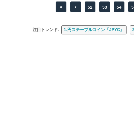
52
53
54
5
注目トレンド:
1.円ステーブルコイン「JPYC」