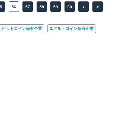
5
56
57
58
59
60
2.ビットコイン保有企業
3.アルトコイン保有企業