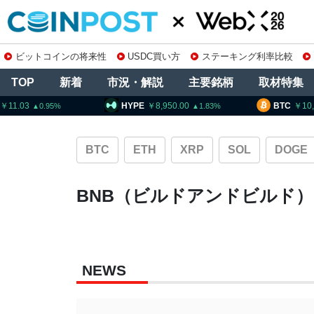
ビットコインの将来性
USDC買い方
ステーキング利率比較
TOP
新着
市況・解説
主要銘柄
取材特集
HYPE
8,950.00
BTC
10,2
1.83
BTC
ETH
XRP
SOL
DOGE
BNB（ビルドアンドビルド
NEWS