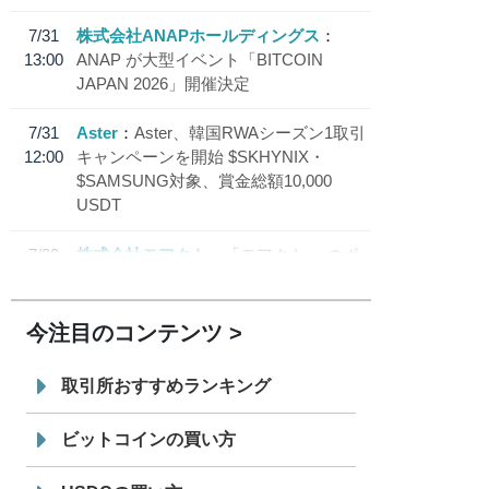
7/31
株式会社ANAPホールディングス
13:00
ANAP が大型イベント「BITCOIN
JAPAN 2026」開催決定
7/31
Aster
Aster、韓国RWAシーズン1取引
12:00
キャンペーンを開始 $SKHYNIX・
$SAMSUNG対象、賞金総額10,000
USDT
7/30
株式会社モアクト
「モアクト」 のポ
18:30
イント交換先に日本円ステーブルコイン
「 JPYC」を追加
今注目のコンテンツ
7/29
SBI VCトレード株式会社
信託型円建
19:30
てステーブルコイン「JPYSC」徹底解
取引所おすすめランキング
説セミナーを開催
ビットコインの買い方