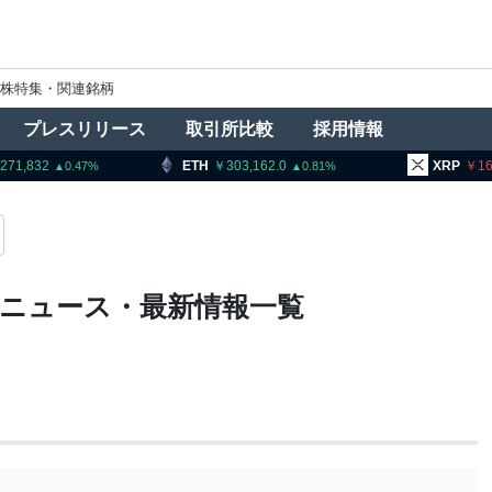
株特集・関連銘柄
プレスリリース
取引所比較
採用情報
71,832
ETH
303,162.0
XRP
164
0.47
0.81
）ニュース・最新情報一覧