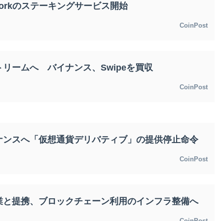
tworkのステーキングサービス開始
CoinPost
リームへ バイナンス、Swipeを買収
CoinPost
ナンスへ「仮想通貨デリバティブ」の提供停止命令
CoinPost
業と提携、ブロックチェーン利用のインフラ整備へ
265,146.40
XRP
¥JPY 163.94
0.32%
XRP
-0.76%
CoinPost