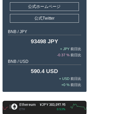
公式ホームページ
公式Twitter
BNB / JPY
93498 JPY
JPY
-0.37 %
BNB / USD
590.4 USD
USD
0 %
Ethereum
¥JPY 303,097.95
BNB
¥JPY 93,367
ETH
0.53%
BNB
-0.