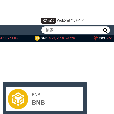
WebX完全ガイド
.11
BNB
93,514.0
TRX
51.7
0.92
0.37
BNB
BNB