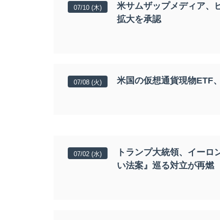
米サムザップメディア、
07/10 (木)
拡大を承認
米国の仮想通貨現物ETF
07/08 (火)
トランプ大統領、イーロ
07/02 (水)
い法案』巡る対立が再燃