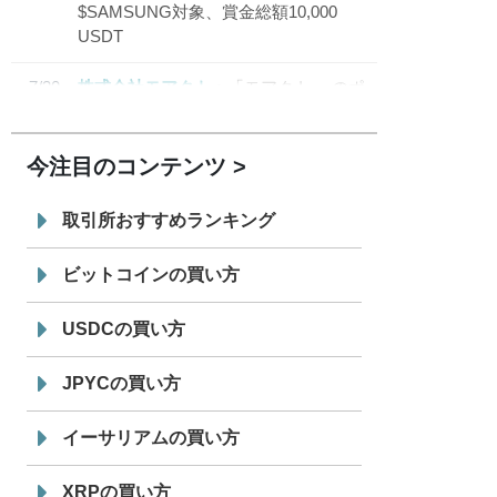
$SAMSUNG対象、賞金総額10,000
USDT
7/30
株式会社モアクト
「モアクト」 のポ
18:30
イント交換先に日本円ステーブルコイン
「 JPYC」を追加
今注目のコンテンツ
7/29
SBI VCトレード株式会社
信託型円建
19:30
てステーブルコイン「JPYSC」徹底解
取引所おすすめランキング
説セミナーを開催
ビットコインの買い方
USDCの買い方
JPYCの買い方
イーサリアムの買い方
XRPの買い方