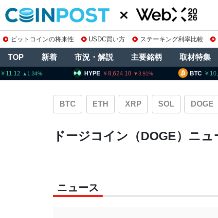
ビットコインの将来性
USDC買い方
ステーキング利率比較
TOP
新着
市況・解説
主要銘柄
取材特集
11.12
HYPE
8,624.10
BTC
10
1.34
3.91
BTC
ETH
XRP
SOL
DOGE
ドージコイン（DOGE）ニュ
ニュース