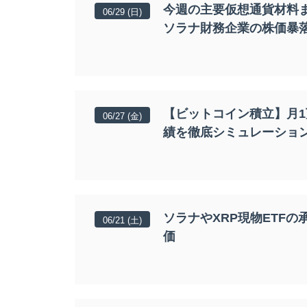
今週の主要仮想通貨材料
06/29 (日)
ソラナ財務企業の株価暴
【ビットコイン積立】月
06/27 (金)
績を徹底シミュレーショ
ソラナやXRP現物ETFの
06/21 (土)
価