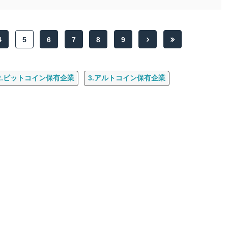
4
5
6
7
8
9
2.ビットコイン保有企業
3.アルトコイン保有企業