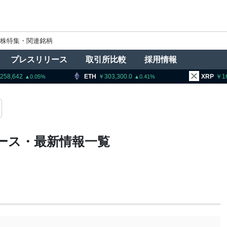
株特集・関連銘柄
プレスリリース
取引所比較
採用情報
,258,642
ETH
303,300.0
XRP
1
0.05
0.41
ース・最新情報一覧