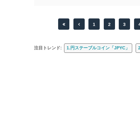
1
2
3
注目トレンド:
1.円ステーブルコイン「JPYC」