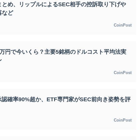
まとめ、リップルによるSEC相手の控訴取り下げや
落など
CoinPost
1万円で今いくら？主要5銘柄のドルコスト平均法実
ン
CoinPost
承認確率90%超か、ETF専門家がSEC前向き姿勢を評
CoinPost