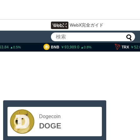
WebX完全ガイド
63.84
BNB
93,989.0
TRX
52.
0.5
0.8
Dogecoin
DOGE