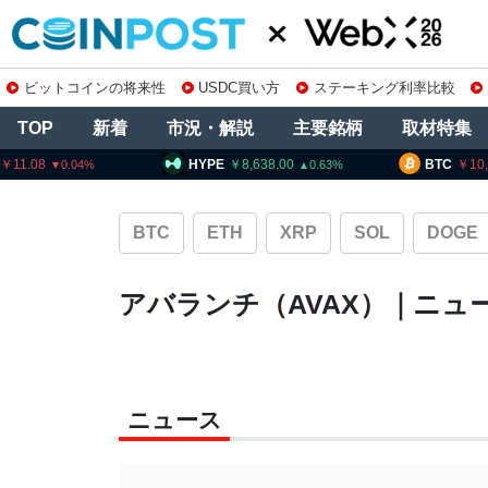
ビットコインの将来性
USDC買い方
ステーキング利率比較
TOP
新着
市況・解説
主要銘柄
取材特集
HYPE
8,638.00
BTC
10,2
0.63
BTC
ETH
XRP
SOL
DOGE
アバランチ（AVAX）｜ニュ
ニュース