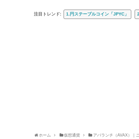
注目トレンド:
1.円ステーブルコイン「JPYC」
ホーム
仮想通貨
アバランチ（AVAX）｜