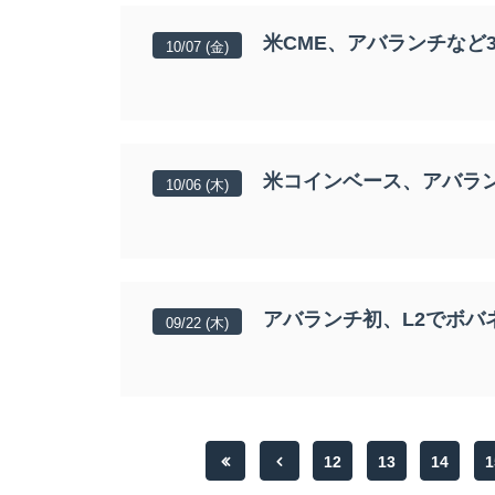
米CME、アバランチなど
10/07 (金)
米コインベース、アバラ
10/06 (木)
アバランチ初、L2でボ
09/22 (木)
12
13
14
1