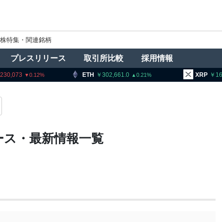
株特集・関連銘柄
プレスリリース
取引所比較
採用情報
30,073
ETH
302,661.0
XRP
163
0.12
0.21
ース・最新情報一覧