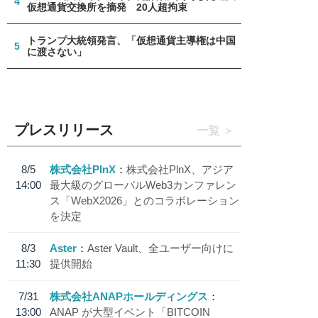
4
仮想通貨交換所を摘発 20人超拘束
トランプ大統領発言、「仮想通貨主導権は中国
5
に渡さない」
プレスリリース
一覧
8/5
株式会社PlnX
株式会社PlnX、アジア
14:00
最大級のグローバルWeb3カンファレン
ス「WebX2026」とのコラボレーション
を決定
8/3
Aster
Aster Vault、全ユーザー向けに
11:30
提供開始
7/31
株式会社ANAPホールディングス
13:00
ANAP が大型イベント「BITCOIN