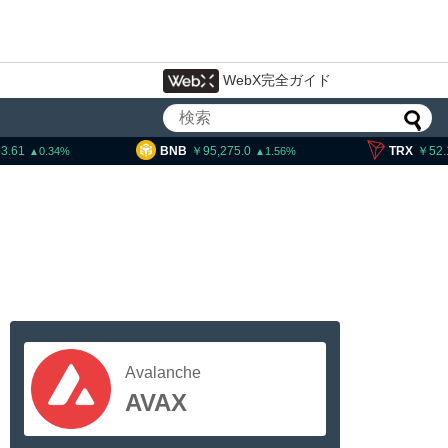
WebX完全ガイド
.61
BNB
95,275.0
TRX
52.1
0.34
1.56
Avalanche
AVAX