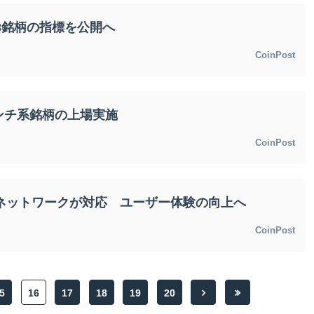
3銘柄の指標を公開へ
CoinPost
ンチ系銘柄の上場実施
CoinPost
バネットワークが対応 ユーザー体験の向上へ
CoinPost
5
16
17
18
19
20