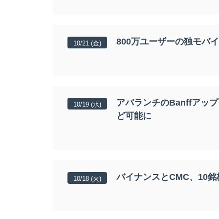
800万ユーザーの独モバ
10/21 (金)
アバランチのBanffア
10/19 (水)
ど可能に
バイナンスとCMC、10
10/18 (火)