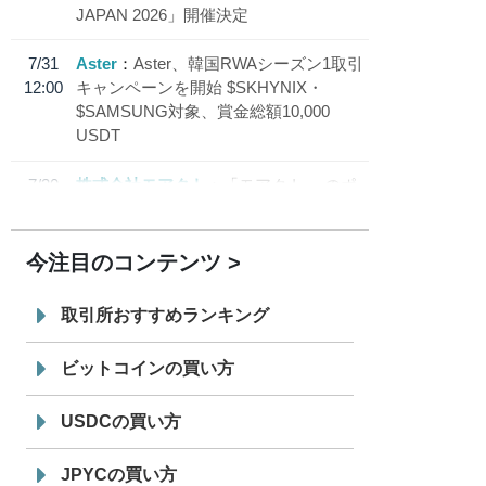
JAPAN 2026」開催決定
7/31
Aster
Aster、韓国RWAシーズン1取引
12:00
キャンペーンを開始 $SKHYNIX・
$SAMSUNG対象、賞金総額10,000
USDT
7/30
株式会社モアクト
「モアクト」 のポ
18:30
イント交換先に日本円ステーブルコイン
「 JPYC」を追加
今注目のコンテンツ
7/29
SBI VCトレード株式会社
信託型円建
19:30
てステーブルコイン「JPYSC」徹底解
取引所おすすめランキング
説セミナーを開催
ビットコインの買い方
USDCの買い方
JPYCの買い方