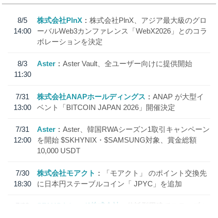
8/5
株式会社PlnX
株式会社PlnX、アジア最大級のグロ
14:00
ーバルWeb3カンファレンス「WebX2026」とのコラ
ボレーションを決定
8/3
Aster
Aster Vault、全ユーザー向けに提供開始
11:30
7/31
株式会社ANAPホールディングス
ANAP が大型イ
13:00
ベント「BITCOIN JAPAN 2026」開催決定
7/31
Aster
Aster、韓国RWAシーズン1取引キャンペーン
12:00
を開始 $SKHYNIX・$SAMSUNG対象、賞金総額
10,000 USDT
7/30
株式会社モアクト
「モアクト」 のポイント交換先
18:30
に日本円ステーブルコイン「 JPYC」を追加
7/29
SBI VCトレード株式会社
信託型円建てステーブル
19:30
コイン「JPYSC」徹底解説セミナーを開催