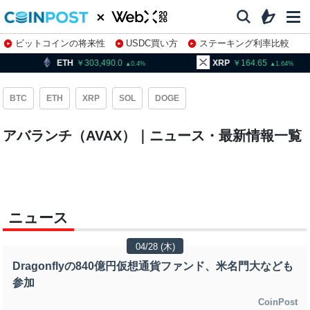
ビットコインの将来性
USDC買い方
ステーキング利率比較
株特集・関連銘柄
ETH
303,490.0
XRP
164.65
0.4
1.64
BTC
ETH
XRP
SOL
DOGE
アバランチ（AVAX）｜ニュース・最新情報一覧
ニュース
04/28 (木)
Dragonflyの840億円仮想通貨ファンド、米名門大なども
参加
CoinPost