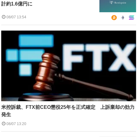
計約1.6億円に
08/07 13:54
米控訴裁、FTX前CEO懲役25年を正式確定 上訴棄却の効力
発生
08/07 13:20