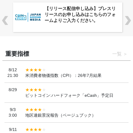
株式会社PlnX、アジア最大級のグロ
ーバルWeb3カンファレンス
「WebX2026」とのコラボレーショ
ンを決定
重要指標
一覧
8/12
21:30
米消費者物価指数（CPI）：26年7月結果
8/29
ビットコイン:ハードフォーク「eCash」予定日
9/3
3:00
地区連銀景況報告（ベージュブック）
9/11