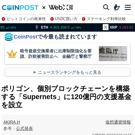
ビットコインの将来性
USDC買い方
ステーキング利率比較
株特集・関連銘柄
TH
303,308.0
XRP
163.82
BN
0.58
1.33
CoinPost
で今最も読まれています
暗号資産交換業者に出庫制限強化を要
請、詐欺被害防止へ 金融庁と警察庁
ニュースランキングをもっと見る
ポリゴン、個別ブロックチェーンを構築
する「Supernets」に120億円の支援基金
を設立
AKIRA.H
仮想通貨情報
参考：
公式発表
公開日時:
2022/04/23 10:18