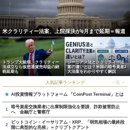
米クラリティー法案、上院採決が9月まで延期＝報道
トランプ大統領、クラリティー
ジーニアス法とクラリティー法
法成立なら仮想通貨売却益の納
案の違いとは？米国の暗号資産2
税延期も
大法案をわかりやすく解説
人気記事ランキング
一覧 ＞
★
AI投資情報プラットフォーム 「CoinPost Terminal」とは
暗号資産交換業者に出庫制限強化を要請、詐欺被害防止
1
へ 金融庁と警察庁
ビットコイン・イーサリアム・XRP、「弱気相場の最終段
2
階に典型的な兆候」＝クリプトクアント