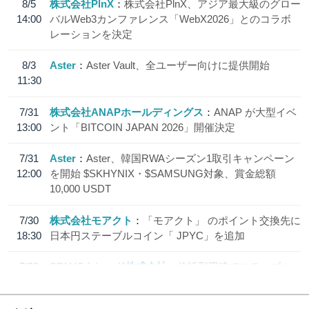
8/5
株式会社PlnX
株式会社PlnX、アジア最大級のグロー
14:00
バルWeb3カンファレンス「WebX2026」とのコラボ
レーションを決定
8/3
Aster
Aster Vault、全ユーザー向けに提供開始
11:30
7/31
株式会社ANAPホールディングス
ANAP が大型イベ
13:00
ント「BITCOIN JAPAN 2026」開催決定
7/31
Aster
Aster、韓国RWAシーズン1取引キャンペーン
12:00
を開始 $SKHYNIX・$SAMSUNG対象、賞金総額
10,000 USDT
7/30
株式会社モアクト
「モアクト」 のポイント交換先に
18:30
日本円ステーブルコイン「 JPYC」を追加
7/29
SBI VCトレード株式会社
信託型円建てステーブル
19:30
コイン「JPYSC」徹底解説セミナーを開催