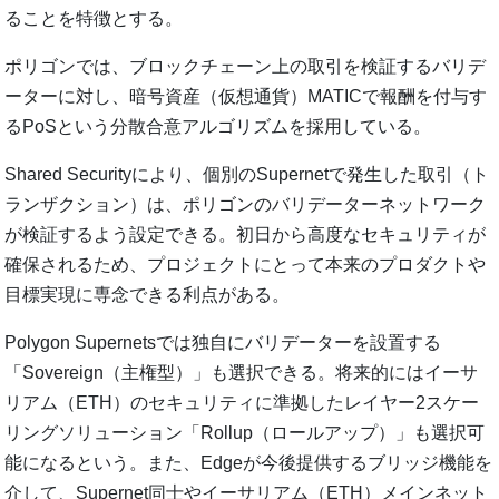
ることを特徴とする。
ポリゴンでは、ブロックチェーン上の取引を検証するバリデ
ーターに対し、暗号資産（仮想通貨）MATICで報酬を付与す
るPoSという分散合意アルゴリズムを採用している。
Shared Securityにより、個別のSupernetで発生した取引（ト
ランザクション）は、ポリゴンのバリデーターネットワーク
が検証するよう設定できる。初日から高度なセキュリティが
確保されるため、プロジェクトにとって本来のプロダクトや
目標実現に専念できる利点がある。
Polygon Supernetsでは独自にバリデーターを設置する
「Sovereign（主権型）」も選択できる。将来的にはイーサ
リアム（ETH）のセキュリティに準拠したレイヤー2スケー
リングソリューション「Rollup（ロールアップ）」も選択可
能になるという。また、Edgeが今後提供するブリッジ機能を
介して、Supernet同士やイーサリアム（ETH）メインネット