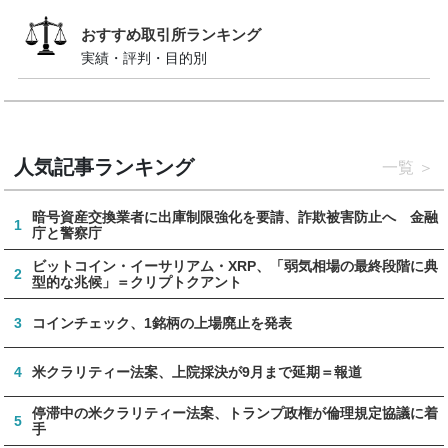
おすすめ取引所ランキング
実績・評判・目的別
人気記事ランキング
一覧
暗号資産交換業者に出庫制限強化を要請、詐欺被害防止へ 金融
1
庁と警察庁
ビットコイン・イーサリアム・XRP、「弱気相場の最終段階に典
2
型的な兆候」＝クリプトクアント
3
コインチェック、1銘柄の上場廃止を発表
4
米クラリティー法案、上院採決が9月まで延期＝報道
停滞中の米クラリティー法案、トランプ政権が倫理規定協議に着
5
手