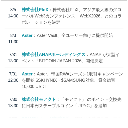
8/5
株式会社PlnX
株式会社PlnX、アジア最大級のグロ
14:00
ーバルWeb3カンファレンス「WebX2026」とのコラ
ボレーションを決定
8/3
Aster
Aster Vault、全ユーザー向けに提供開始
11:30
7/31
株式会社ANAPホールディングス
ANAP が大型イ
13:00
ベント「BITCOIN JAPAN 2026」開催決定
7/31
Aster
Aster、韓国RWAシーズン1取引キャンペーン
12:00
を開始 $SKHYNIX・$SAMSUNG対象、賞金総額
10,000 USDT
7/30
株式会社モアクト
「モアクト」 のポイント交換先
18:30
に日本円ステーブルコイン「 JPYC」を追加
7/29
SBI VCトレード株式会社
信託型円建てステーブル
19:30
コイン「JPYSC」徹底解説セミナーを開催