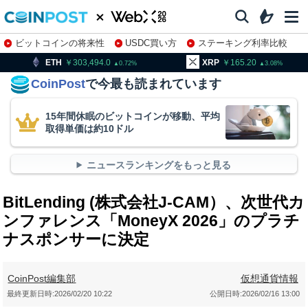
ビットコインの将来性
USDC買い方
ステーキング利率比較
株特集・関連銘柄
303,494.0
XRP
165.20
BNB
9
0.72
3.08
CoinPost
で今最も読まれています
15年間休眠のビットコインが移動、平均
取得単価は約10ドル
ニュースランキングをもっと見る
BitLending (株式会社J-CAM）、次世代カ
ンファレンス「MoneyX 2026」のプラチ
ナスポンサーに決定
CoinPost編集部
仮想通貨情報
最終更新日時:
2026/02/20 10:22
公開日時:
2026/02/16 13:00