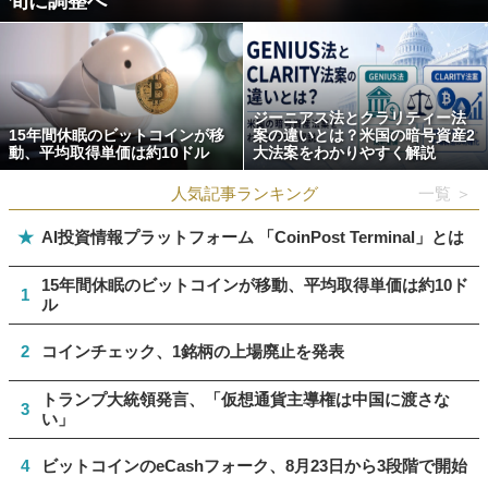
旬に調整へ
ジーニアス法とクラリティー法
15年間休眠のビットコインが移
案の違いとは？米国の暗号資産2
動、平均取得単価は約10ドル
大法案をわかりやすく解説
人気記事ランキング
一覧 ＞
★
AI投資情報プラットフォーム 「CoinPost Terminal」とは
15年間休眠のビットコインが移動、平均取得単価は約10ド
1
ル
2
コインチェック、1銘柄の上場廃止を発表
トランプ大統領発言、「仮想通貨主導権は中国に渡さな
3
い」
4
ビットコインのeCashフォーク、8月23日から3段階で開始