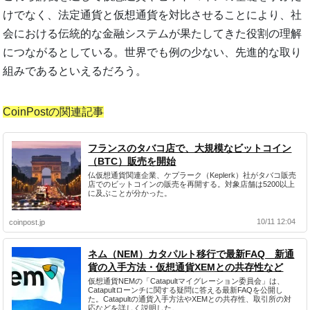
けでなく、法定通貨と仮想通貨を対比させることにより、社
会における伝統的な金融システムが果たしてきた役割の理解
につながるとしている。世界でも例の少ない、先進的な取り
組みであるといえるだろう。
CoinPostの関連記事
フランスのタバコ店で、大規模なビットコイン
（BTC）販売を開始
仏仮想通貨関連企業、ケプラーク（Keplerk）社がタバコ販売
店でのビットコインの販売を再開する。対象店舗は5200以上
に及ぶことが分かった。
10/11 12:04
coinpost.jp
ネム（NEM）カタパルト移行で最新FAQ 新通
貨の入手方法・仮想通貨XEMとの共存性など
仮想通貨NEMの「Catapultマイグレーション委員会」は、
Catapultローンチに関する疑問に答える最新FAQを公開し
た。Catapultの通貨入手方法やXEMとの共存性、取引所の対
応などを詳しく説明した。