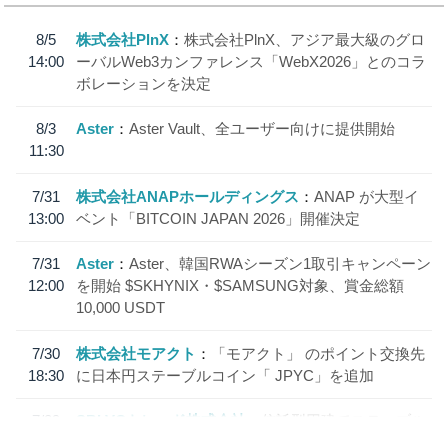
8/5
株式会社PlnX
株式会社PlnX、アジア最大級のグロ
14:00
ーバルWeb3カンファレンス「WebX2026」とのコラ
ボレーションを決定
8/3
Aster
Aster Vault、全ユーザー向けに提供開始
11:30
7/31
株式会社ANAPホールディングス
ANAP が大型イ
13:00
ベント「BITCOIN JAPAN 2026」開催決定
7/31
Aster
Aster、韓国RWAシーズン1取引キャンペーン
12:00
を開始 $SKHYNIX・$SAMSUNG対象、賞金総額
10,000 USDT
7/30
株式会社モアクト
「モアクト」 のポイント交換先
18:30
に日本円ステーブルコイン「 JPYC」を追加
7/29
SBI VCトレード株式会社
信託型円建てステーブル
19:30
コイン「JPYSC」徹底解説セミナーを開催