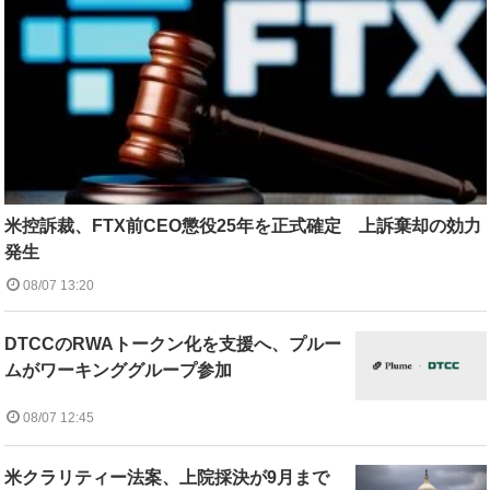
米控訴裁、FTX前CEO懲役25年を正式確定 上訴棄却の効力
発生
08/07 13:20
DTCCのRWAトークン化を支援へ、プルー
ムがワーキンググループ参加
08/07 12:45
米クラリティー法案、上院採決が9月まで