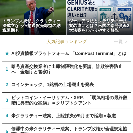
トランプ大統領、クラリティー
ジーニアス法とクラリティー法
法成立なら仮想通貨売却益の納
案の違いとは？米国の暗号資産2
税延期も
大法案をわかりやすく解説
人気記事ランキング
一覧 ＞
★
AI投資情報プラットフォーム 「CoinPost Terminal」とは
暗号資産交換業者に出庫制限強化を要請、詐欺被害防止
1
へ 金融庁と警察庁
2
コインチェック、1銘柄の上場廃止を発表
ビットコイン・イーサリアム・XRP、「弱気相場の最終段
3
階に典型的な兆候」＝クリプトクアント
4
米クラリティー法案、上院採決が9月まで延期＝報道
停滞中の米クラリティー法案、トランプ政権が倫理規定協
5