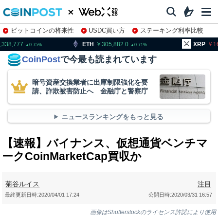
ビットコインの将来性
USDC買い方
ステーキング利率比較
株特集・関連銘柄
ETH
305,882.0
XRP
164.77
0.71
1.13
CoinPost
で今最も読まれています
暗号資産交換業者に出庫制限強化を要
請、詐欺被害防止へ 金融庁と警察庁
ニュースランキングをもっと見る
【速報】バイナンス、仮想通貨ベンチマ
ークCoinMarketCap買収か
菊谷ルイス
注目
最終更新日時:
2020/04/01 17:24
公開日時:
2020/03/31 16:57
画像はShutterstockのライセンス許諾により使用