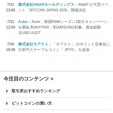
7/31
株式会社ANAPホールディングス
ANAP が大型イベ
13:00
ント「BITCOIN JAPAN 2026」開催決定
7/31
Aster
Aster、韓国RWAシーズン1取引キャンペーン
12:00
を開始 $SKHYNIX・$SAMSUNG対象、賞金総額
10,000 USDT
7/30
株式会社モアクト
「モアクト」 のポイント交換先に
18:30
日本円ステーブルコイン「 JPYC」を追加
7/29
SBI VCトレード株式会社
信託型円建てステーブル
19:30
コイン「JPYSC」徹底解説セミナーを開催
今注目のコンテンツ
取引所おすすめランキング
ビットコインの買い方