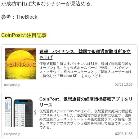
が成功すれば大きなシナジーが見込める。
参考：
TheBlock
CoinPostの注目記事
速報 バイナンス、韓国で仮想通貨取引所を立
ち上げ
仮想通貨取引所大手バイナンスは31日、韓国で現地取引所を
オープンすることを公式ホームページで発表。「バイナン
ス・クラウド」初のユースケースとして韓国人ユーザー向け
に特化した「Binance KR」を立ち上げる。
03/31 13:37
coinpost.jp
CoinPost、仮想通貨の経済指標搭載アプリをリ
リース
仮想通貨メディアCoinPostは26日、仮想通貨の経済指標搭載
アプリをリリースした。仮想通貨の投資判断に役立つ、国内
外の注目ニュース・チャート・今後の重要ファンダ情報一覧
を、スマホアプリのプッシュ通知を利用して最速でチェック
できる。
03/26 11:55
coinpost.jp