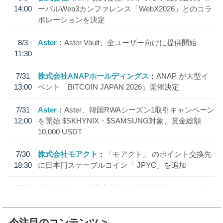
14:00
ーバルWeb3カンファレンス「WebX2026」とのコラ
ボレーションを決定
8/3
Aster
Aster Vault、全ユーザー向けに提供開始
11:30
7/31
株式会社ANAPホールディングス
ANAP が大型イ
13:00
ベント「BITCOIN JAPAN 2026」開催決定
7/31
Aster
Aster、韓国RWAシーズン1取引キャンペーン
12:00
を開始 $SKHYNIX・$SAMSUNG対象、賞金総額
10,000 USDT
7/30
株式会社モアクト
「モアクト」 のポイント交換先
18:30
に日本円ステーブルコイン「 JPYC」を追加
7/29
SBI VCトレード株式会社
信託型円建てステーブル
19:30
コイン「JPYSC」徹底解説セミナーを開催
今注目のコンテンツ