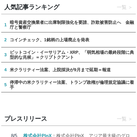
人気記事ランキング
一覧
暗号資産交換業者に出庫制限強化を要請、詐欺被害防止へ 金融
1
庁と警察庁
2
コインチェック、1銘柄の上場廃止を発表
ビットコイン・イーサリアム・XRP、「弱気相場の最終段階に典
3
型的な兆候」＝クリプトクアント
4
米クラリティー法案、上院採決が9月まで延期＝報道
停滞中の米クラリティー法案、トランプ政権が倫理規定協議に着
5
手
プレスリリース
一覧
8/5
株式会社PlnX
株式会社PlnX、アジア最大級のグロ