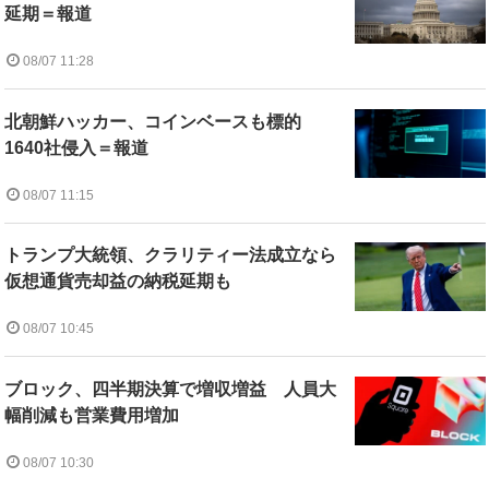
延期＝報道
08/07 11:28
北朝鮮ハッカー、コインベースも標的
1640社侵入＝報道
08/07 11:15
トランプ大統領、クラリティー法成立なら
仮想通貨売却益の納税延期も
08/07 10:45
ブロック、四半期決算で増収増益 人員大
幅削減も営業費用増加
08/07 10:30