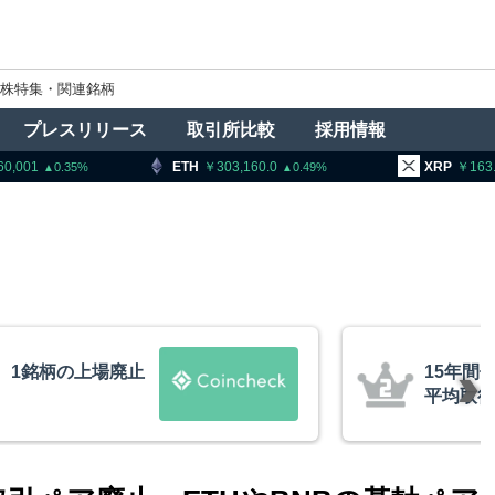
株特集・関連銘柄
プレスリリース
取引所比較
採用情報
303,160.0
XRP
163.60
BNB
0.49
0.16
ビットコインが移動、
米クラリ
約10ドル
月まで延