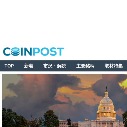
TOP
新着
市況・解説
主要銘柄
取材特集