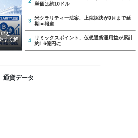
2
単価は約10ドル
米クラリティー法案、上院採決が9月まで延
3
期＝報道
違いと
リミックスポイント、仮想通貨運用益が累計
やすく解
4
約1.6億円に
ビットコイン・イーサリアム・XRP、「弱気
5
相場の最終段階に典型的な兆候」＝クリプト
クアント
通貨データ