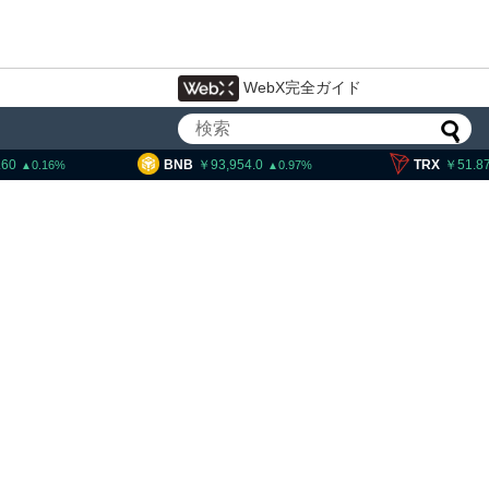
WebX完全ガイド
93,954.0
TRX
51.87
SOL
0.97
0.48
ティー法案、上院採決が9
期＝報道