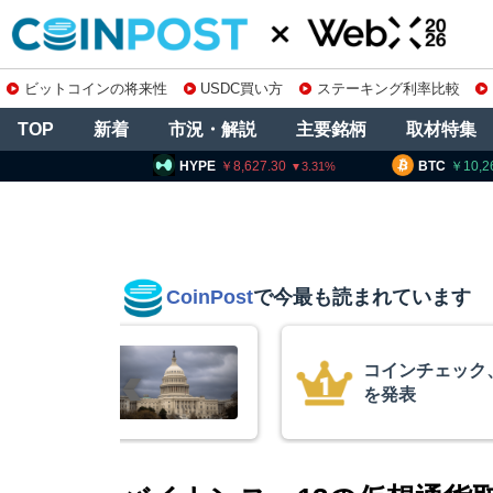
ビットコインの将来性
USDC買い方
ステーキング利率比較
TOP
新着
市況・解説
主要銘柄
取材特集
PE
8,627.30
BTC
10,260,001
ETH
3.31
0.35
CoinPost
で今最も読まれています
の上場廃止
15年間休眠の
平均取得単価は