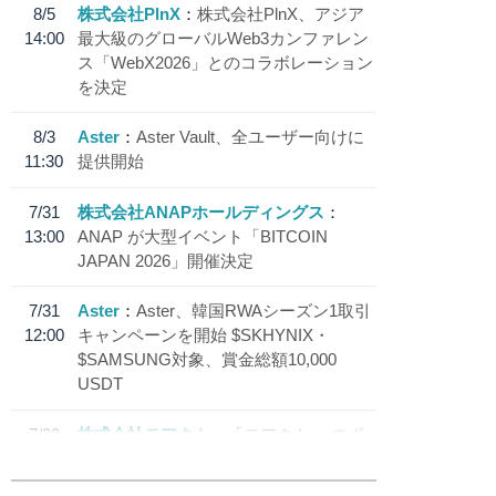
8/5
株式会社PlnX
株式会社PlnX、アジア
14:00
最大級のグローバルWeb3カンファレン
ス「WebX2026」とのコラボレーション
を決定
8/3
Aster
Aster Vault、全ユーザー向けに
11:30
提供開始
7/31
株式会社ANAPホールディングス
13:00
ANAP が大型イベント「BITCOIN
JAPAN 2026」開催決定
7/31
Aster
Aster、韓国RWAシーズン1取引
12:00
キャンペーンを開始 $SKHYNIX・
$SAMSUNG対象、賞金総額10,000
USDT
7/30
株式会社モアクト
「モアクト」 のポ
18:30
イント交換先に日本円ステーブルコイン
「 JPYC」を追加