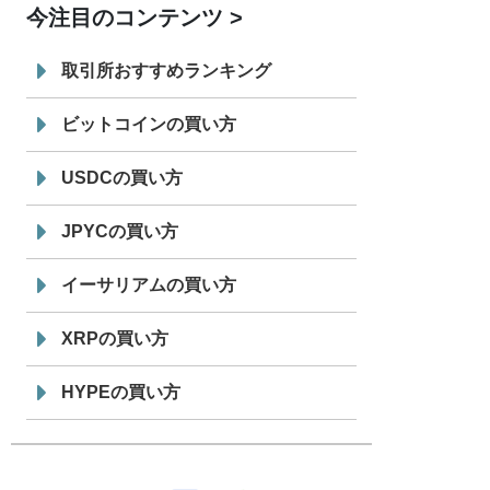
今注目のコンテンツ
7/29
SBI VCトレード株式会社
信託型円建
19:30
てステーブルコイン「JPYSC」徹底解
取引所おすすめランキング
説セミナーを開催
ビットコインの買い方
USDCの買い方
JPYCの買い方
イーサリアムの買い方
XRPの買い方
HYPEの買い方