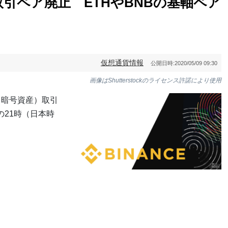
引ペア廃止 ETHやBNBの基軸ペア
仮想通貨情報
公開日時:
2020/05/09 09:30
画像はShutterstockのライセンス許諾により使用
（暗号資産）取引
の21時（日本時