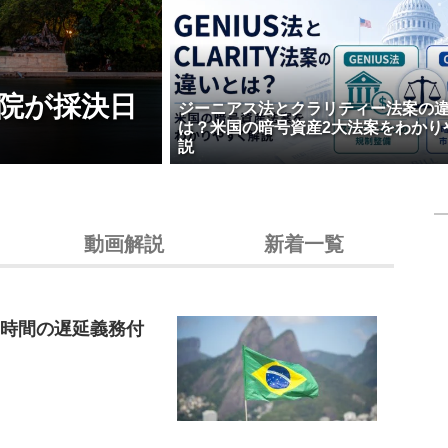
院が採決日
ジーニアス法とクラリティー法案の
は？米国の暗号資産2大法案をわかり
説
動画解説
新着一覧
4時間の遅延義務付