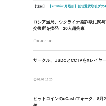
【注目】:
【2026年8月最新】仮想通貨取引所
ロシア当局、ウクライナ発詐欺に関与
交換所を摘発 20人超拘束
08/08 13:00
サークル、USDCとCCTPをXレイヤ
08/08 11:20
ビットコインのeCashフォーク、8月
始