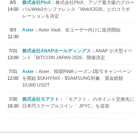
8/5
株式会社PlnX
株式会社PlnX、アジア最大級のグロー
14:00
バルWeb3カンファレンス「WebX2026」とのコラボ
レーションを決定
8/3
Aster
Aster Vault、全ユーザー向けに提供開始
11:30
7/31
株式会社ANAPホールディングス
ANAP が大型イベ
13:00
ント「BITCOIN JAPAN 2026」開催決定
7/31
Aster
Aster、韓国RWAシーズン1取引キャンペーン
12:00
を開始 $SKHYNIX・$SAMSUNG対象、賞金総額
10,000 USDT
7/30
株式会社モアクト
「モアクト」 のポイント交換先に
18:30
日本円ステーブルコイン「 JPYC」を追加
7/29
SBI VCトレード株式会社
信託型円建てステーブル
19:30
コイン「JPYSC」徹底解説セミナーを開催