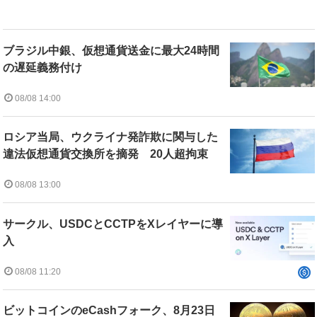
ブラジル中銀、仮想通貨送金に最大24時間
の遅延義務付け
08/08 14:00
ロシア当局、ウクライナ発詐欺に関与した
違法仮想通貨交換所を摘発 20人超拘束
08/08 13:00
サークル、USDCとCCTPをXレイヤーに導
入
08/08 11:20
ビットコインのeCashフォーク、8月23日