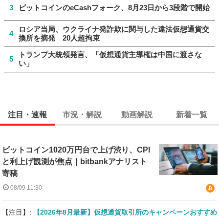
3
ビットコインのeCashフォーク、8月23日から3段階で開始
ロシア当局、ウクライナ発詐欺に関与した違法仮想通貨交
4
換所を摘発 20人超拘束
トランプ大統領発言、「仮想通貨主導権は中国に渡さな
5
い」
注目・速報
市況・解説
動画解説
新着一覧
ビットコイン1020万円台で上げ渋り、CPI
と利上げ観測が焦点｜bitbankアナリスト
寄稿
08/09 11:30
【注目】:
【2026年8月最新】仮想通貨取引所のキャンペーンおすすめ