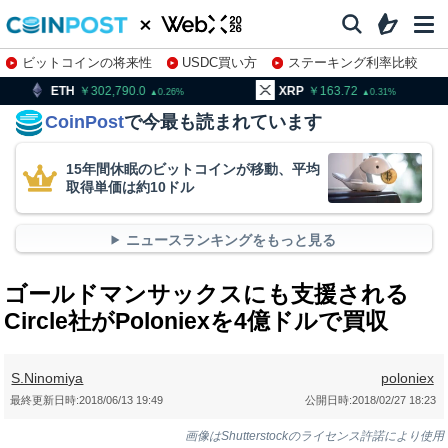
ビットコインの将来性
USDC買い方
ステーキング利率比較
株特集・関連銘柄
302,790.0
XRP
163.72
BNB
0.26
0.31
CoinPost
で今最も読まれています
15年間休眠のビットコインが移動、平均
取得単価は約10ドル
ニュースランキングをもっと見る
ゴールドマンサックスにも支援される
Circle社がPoloniexを4億ドルで買収
S.Ninomiya
poloniex
最終更新日時:
2018/06/13 19:49
公開日時:
2018/02/27 18:23
画像はShutterstockのライセンス許諾により使用