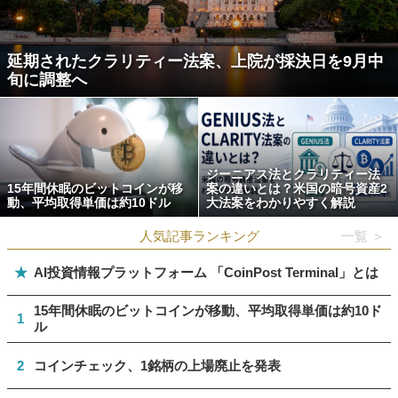
延期されたクラリティー法案、上院が採決日を9月中
旬に調整へ
ジーニアス法とクラリティー法
15年間休眠のビットコインが移
案の違いとは？米国の暗号資産2
動、平均取得単価は約10ドル
大法案をわかりやすく解説
人気記事ランキング
一覧 ＞
★
AI投資情報プラットフォーム 「CoinPost Terminal」とは
15年間休眠のビットコインが移動、平均取得単価は約10ド
1
ル
2
コインチェック、1銘柄の上場廃止を発表