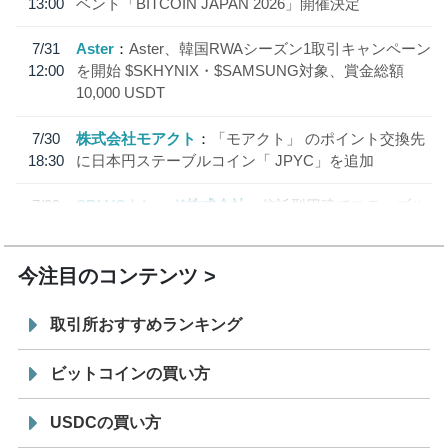
13:00
ベント「BITCOIN JAPAN 2026」開催決定
7/31
Aster
Aster、韓国RWAシーズン1取引キャンペーン
12:00
を開始 $SKHYNIX・$SAMSUNG対象、賞金総額
10,000 USDT
7/30
株式会社モアクト
「モアクト」 のポイント交換先
18:30
に日本円ステーブルコイン「 JPYC」を追加
7/29
SBI VCトレード株式会社
信託型円建てステーブル
19:30
コイン「JPYSC」徹底解説セミナーを開催
今注目のコンテンツ
取引所おすすめランキング
ビットコインの買い方
USDCの買い方