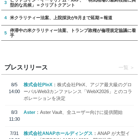
3
型的な兆候」＝クリプトクアント
4
米クラリティー法案、上院採決が9月まで延期＝報道
停滞中の米クラリティー法案、トランプ政権が倫理規定協議に着
5
手
プレスリリース
一覧
8/5
株式会社PlnX
株式会社PlnX、アジア最大級のグロ
14:00
ーバルWeb3カンファレンス「WebX2026」とのコラ
ボレーションを決定
8/3
Aster
Aster Vault、全ユーザー向けに提供開始
11:30
7/31
株式会社ANAPホールディングス
ANAP が大型イ