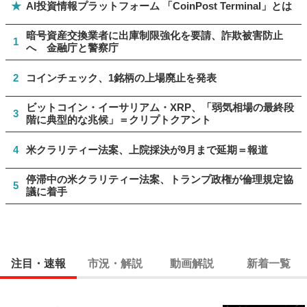
★
AI投資情報プラットフォーム 「CoinPost Terminal」とは
暗号資産交換業者に出庫制限強化を要請、詐欺被害防止
1
へ 金融庁と警察庁
2
コインチェック、1銘柄の上場廃止を発表
ビットコイン・イーサリアム・XRP、「弱気相場の最終段
3
階に典型的な兆候」＝クリプトクアント
4
米クラリティー法案、上院採決が9月まで延期＝報道
停滞中の米クラリティー法案、トランプ政権が倫理規定協
5
議に着手
注目・速報
市況・解説
動画解説
新着一覧