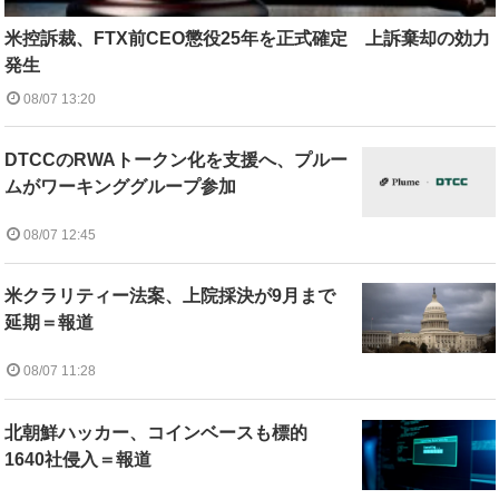
米控訴裁、FTX前CEO懲役25年を正式確定 上訴棄却の効力
発生
08/07 13:20
DTCCのRWAトークン化を支援へ、プルー
ムがワーキンググループ参加
08/07 12:45
米クラリティー法案、上院採決が9月まで
延期＝報道
08/07 11:28
北朝鮮ハッカー、コインベースも標的
1640社侵入＝報道