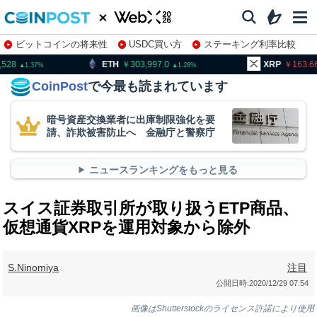
ビットコインの将来性
USDC買い方
ステーキング利率比較
株特集・関連銘柄
ETH
303,997.0
XRP
163.66
B
1.28
0.46
CoinPost
で今最も読まれています
暗号資産交換業者に出庫制限強化を要
請、詐欺被害防止へ 金融庁と警察庁
ニュースランキングをもっと見る
スイス証券取引所が取り扱うETP商品、
仮想通貨XRPを運用対象から除外
S.Ninomiya
注目
公開日時:
2020/12/29 07:54
画像はShutterstockのライセンス許諾により使用