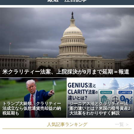
米クラリティー法案、上院採決が9月まで延期＝報道
トランプ大統領、クラリティー
ジーニアス法とクラリティー法
法成立なら仮想通貨売却益の納
案の違いとは？米国の暗号資産2
税延期も
大法案をわかりやすく解説
人気記事ランキング
一覧 ＞