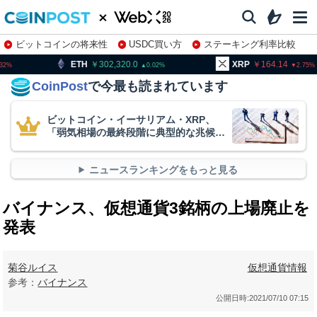
ビットコインの将来性
USDC買い方
ステーキング利率比較
株特集・関連銘柄
H
302,320.0
XRP
164.14
BNB
0.02
2.75
CoinPost
で今最も読まれています
ビットコイン・イーサリアム・XRP、
「弱気相場の最終段階に典型的な兆候」
＝クリプトクアント
ニュースランキングをもっと見る
バイナンス、仮想通貨3銘柄の上場廃止を
発表
菊谷ルイス
仮想通貨情報
参考：
バイナンス
公開日時:
2021/07/10 07:15