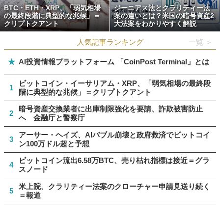
BTC・ETH・XRP、「弱気相場
ジーニアス法とクラリティー法
の最終段階に典型的な兆候」＝
案の違いとは？米国の暗号資産2
クリプトクアント
大法案をわかりやすく解説
人気記事ランキング
一覧 ＞
★
AI投資情報プラットフォーム 「CoinPost Terminal」とは
ビットコイン・イーサリアム・XRP、「弱気相場の最終段
1
階に典型的な兆候」＝クリプトクアント
暗号資産交換業者に出庫制限強化を要請、詐欺被害防止
2
へ 金融庁と警察庁
アーサー・ヘイズ、AIバブル崩壊と政府救済でビットコイ
3
ン100万ドル超と予想
ビットコイン流出6.58万BTC、売り枯れ指標は接近＝グラ
4
スノード
米上院、クラリティー法案のクローチャー申請見送り続く
5
＝報道