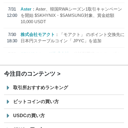
7/31
Aster
Aster、韓国RWAシーズン1取引キャンペーン
12:00
を開始 $SKHYNIX・$SAMSUNG対象、賞金総額
10,000 USDT
7/30
株式会社モアクト
「モアクト」 のポイント交換先に
18:30
日本円ステーブルコイン「 JPYC」を追加
7/29
SBI VCトレード株式会社
信託型円建てステーブル
19:30
コイン「JPYSC」徹底解説セミナーを開催
今注目のコンテンツ
取引所おすすめランキング
ビットコインの買い方
USDCの買い方