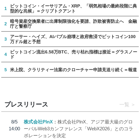
ビットコイン・イーサリアム・XRP、「弱気相場の最終段階に典
1
型的な兆候」＝クリプトクアント
暗号資産交換業者に出庫制限強化を要請、詐欺被害防止へ 金融
2
庁と警察庁
アーサー・ヘイズ、AIバブル崩壊と政府救済でビットコイン100
3
万ドル超と予想
ビットコイン流出6.58万BTC、売り枯れ指標は接近＝グラスノー
4
ド
5
米上院、クラリティー法案のクローチャー申請見送り続く＝報道
プレスリリース
一覧
8/5
株式会社PlnX
株式会社PlnX、アジア最大級のグロ
14:00
ーバルWeb3カンファレンス「WebX2026」とのコラ
ボレーションを決定