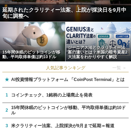
延期されたクラリティー法案、上院が採決日を9月中
旬に調整へ
ジーニアス法とクラリティー法
15年間休眠のビットコインが移
案の違いとは？米国の暗号資産2
動、平均取得単価は約10ドル
大法案をわかりやすく解説
人気記事ランキング
一覧 ＞
★
AI投資情報プラットフォーム 「CoinPost Terminal」とは
1
コインチェック、1銘柄の上場廃止を発表
15年間休眠のビットコインが移動、平均取得単価は約10ド
2
ル
3
米クラリティー法案、上院採決が9月まで延期＝報道