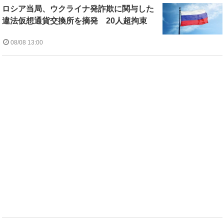
ロシア当局、ウクライナ発詐欺に関与した
違法仮想通貨交換所を摘発 20人超拘束
08/08 13:00