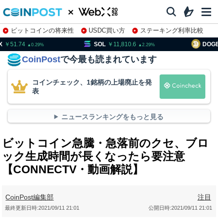
ビットコインの将来性
USDC買い方
ステーキング利率比較
株特集・関連銘柄
51.74
SOL
11,810.6
DOGE
0.29
2.29
CoinPost
で今最も読まれています
コインチェック、1銘柄の上場廃止を発
表
ニュースランキングをもっと見る
ビットコイン急騰・急落前のクセ、ブロ
ック⽣成時間が⻑くなったら要注意
【CONNECTV・動画解説】
CoinPost編集部
注目
最終更新日時:
2021/09/11 21:01
公開日時:
2021/09/11 21:01