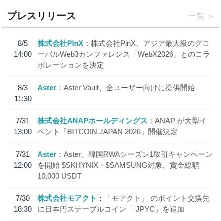
プレスリリース
一覧
8/5
株式会社PlnX
株式会社PlnX、アジア最大級のグロ
14:00
ーバルWeb3カンファレンス「WebX2026」とのコラ
ボレーションを決定
8/3
Aster
Aster Vault、全ユーザー向けに提供開始
11:30
7/31
株式会社ANAPホールディングス
ANAP が大型イ
13:00
ベント「BITCOIN JAPAN 2026」開催決定
7/31
Aster
Aster、韓国RWAシーズン1取引キャンペーン
12:00
を開始 $SKHYNIX・$SAMSUNG対象、賞金総額
10,000 USDT
7/30
株式会社モアクト
「モアクト」 のポイント交換先
18:30
に日本円ステーブルコイン「 JPYC」を追加