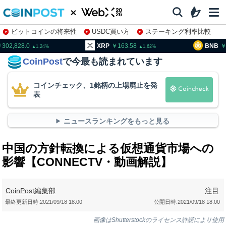
ビットコインの将来性
USDC買い方
ステーキング利率比較
株特集・関連銘柄
02,828.0
XRP
163.58
BNB
93
1.24
1.62
CoinPost
で今最も読まれています
コインチェック、1銘柄の上場廃止を発
表
ニュースランキングをもっと見る
中国の方針転換による仮想通貨市場への
影響【CONNECTV・動画解説】
CoinPost編集部
注目
最終更新日時:
2021/09/18 18:00
公開日時:
2021/09/18 18:00
画像はShutterstockのライセンス許諾により使用