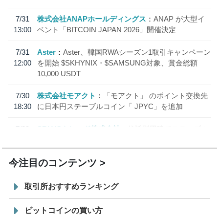
7/31
株式会社ANAPホールディングス
ANAP が大型イ
13:00
ベント「BITCOIN JAPAN 2026」開催決定
7/31
Aster
Aster、韓国RWAシーズン1取引キャンペーン
12:00
を開始 $SKHYNIX・$SAMSUNG対象、賞金総額
10,000 USDT
7/30
株式会社モアクト
「モアクト」 のポイント交換先
18:30
に日本円ステーブルコイン「 JPYC」を追加
7/29
SBI VCトレード株式会社
信託型円建てステーブル
19:30
コイン「JPYSC」徹底解説セミナーを開催
今注目のコンテンツ
取引所おすすめランキング
ビットコインの買い方