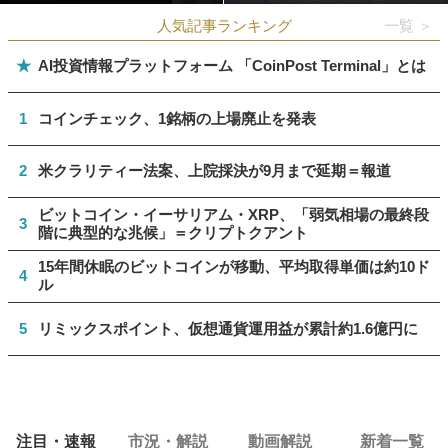
人気記事ランキング
一覧 ＞
★
AI投資情報プラットフォーム 「CoinPost Terminal」とは
1
コインチェック、1銘柄の上場廃止を発表
2
米クラリティー法案、上院採決が9月まで延期＝報道
ビットコイン・イーサリアム・XRP、「弱気相場の最終段
3
階に典型的な兆候」＝クリプトクアント
15年間休眠のビットコインが移動、平均取得単価は約10ド
4
ル
5
リミックスポイント、仮想通貨運用益が累計約1.6億円に
注目・速報
市況・解説
動画解説
新着一覧