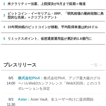
2
米クラリティー法案、上院採決が9月まで延期＝報道
ビットコイン・イーサリアム・XRP、「弱気相場の最終段階に典
3
型的な兆候」＝クリプトクアント
4
15年間休眠のビットコインが移動、平均取得単価は約10ドル
5
リミックスポイント、仮想通貨運用益が累計約1.6億円に
プレスリリース
一覧
8/5
株式会社PlnX
株式会社PlnX、アジア最大級のグロ
14:00
ーバルWeb3カンファレンス「WebX2026」とのコラ
ボレーションを決定
8/3
Aster
Aster Vault、全ユーザー向けに提供開始
11:30