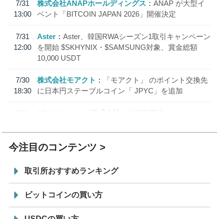
7/31
株式会社ANAPホールディングス
ANAP が大型イ
13:00
ベント「BITCOIN JAPAN 2026」開催決定
7/31
Aster
Aster、韓国RWAシーズン1取引キャンペーン
12:00
を開始 $SKHYNIX・$SAMSUNG対象、賞金総額
10,000 USDT
7/30
株式会社モアクト
「モアクト」 のポイント交換先
18:30
に日本円ステーブルコイン「 JPYC」を追加
7/29
SBI VCトレード株式会社
信託型円建てステーブル
19:30
コイン「JPYSC」徹底解説セミナーを開催
今注目のコンテンツ
取引所おすすめランキング
ビットコインの買い方
USDCの買い方