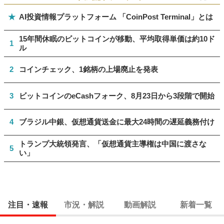
★
AI投資情報プラットフォーム 「CoinPost Terminal」とは
15年間休眠のビットコインが移動、平均取得単価は約10ド
1
ル
2
コインチェック、1銘柄の上場廃止を発表
3
ビットコインのeCashフォーク、8月23日から3段階で開始
4
ブラジル中銀、仮想通貨送金に最大24時間の遅延義務付け
トランプ大統領発言、「仮想通貨主導権は中国に渡さな
5
い」
注目・速報
市況・解説
動画解説
新着一覧