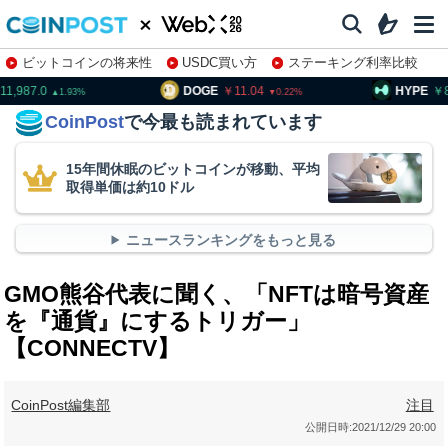
ビットコインの将来性
USDC買い方
ステーキング利率比較
株特集・関連銘柄
1,987.0
DOGE
11.04
HYPE
8
1.93
0.22
CoinPost
で今最も読まれています
15年間休眠のビットコインが移動、平均
取得単価は約10ドル
ニュースランキングをもっと見る
GMO熊谷代表に聞く、「NFTは暗号資産
を『通貨』にするトリガー」
【CONNECTV】
CoinPost編集部
注目
公開日時:
2021/12/29 20:00