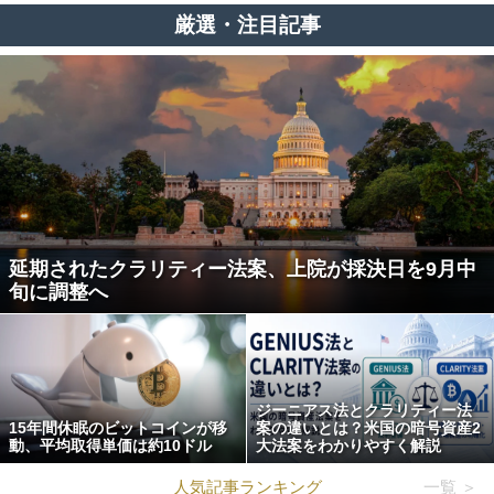
厳選・注目記事
延期されたクラリティー法案、上院が採決日を9月中
旬に調整へ
ジーニアス法とクラリティー法
15年間休眠のビットコインが移
案の違いとは？米国の暗号資産2
動、平均取得単価は約10ドル
大法案をわかりやすく解説
人気記事ランキング
一覧 ＞