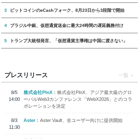
3
ビットコインのeCashフォーク、8月23日から3段階で開始
4
ブラジル中銀、仮想通貨送金に最大24時間の遅延義務付け
5
トランプ大統領発言、「仮想通貨主導権は中国に渡さない」
プレスリリース
一覧
8/5
株式会社PlnX
株式会社PlnX、アジア最大級のグロ
14:00
ーバルWeb3カンファレンス「WebX2026」とのコラ
ボレーションを決定
8/3
Aster
Aster Vault、全ユーザー向けに提供開始
11:30