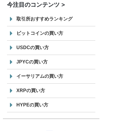
今注目のコンテンツ
7/29
SBI VCトレード株式会社
信託型円建
19:30
てステーブルコイン「JPYSC」徹底解
取引所おすすめランキング
説セミナーを開催
ビットコインの買い方
USDCの買い方
JPYCの買い方
イーサリアムの買い方
XRPの買い方
HYPEの買い方