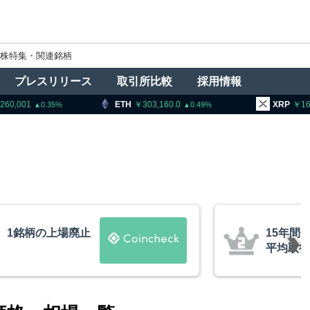
株特集・関連銘柄
プレスリリース
取引所比較
採用情報
ETH
303,160.0
XRP
163.60
0.49
0.16
ビットコインが移動、
米クラ
約10ドル
月まで