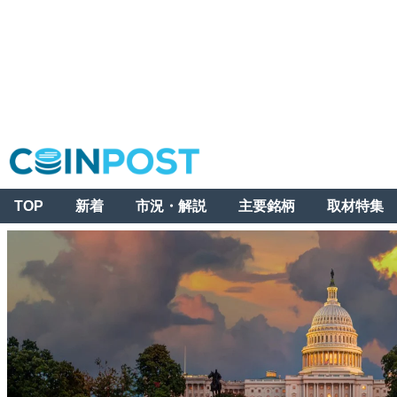
TOP
新着
市況・解説
主要銘柄
取材特集