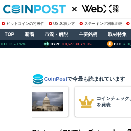
ビットコインの将来性
USDC買い方
ステーキング利率比較
TOP
新着
市況・解説
主要銘柄
取材特集
HYPE
8,627.30
BTC
10,260,001
3.31
0.35
CoinPost
で今最も読まれています
柄の上場廃止
15年間休眠の
平均取得単価は