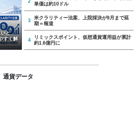
2
単価は約10ドル
米クラリティー法案、上院採決が9月まで延
3
期＝報道
違いと
リミックスポイント、仮想通貨運用益が累計
やすく解
4
約1.6億円に
ビットコイン・イーサリアム・XRP、「弱気
5
相場の最終段階に典型的な兆候」＝クリプト
クアント
通貨データ