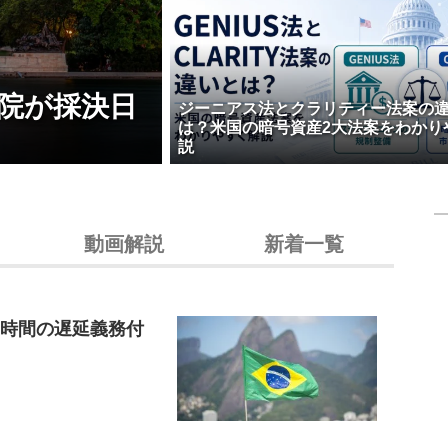
院が採決日
ジーニアス法とクラリティー法案の
は？米国の暗号資産2大法案をわかり
説
動画解説
新着一覧
4時間の遅延義務付