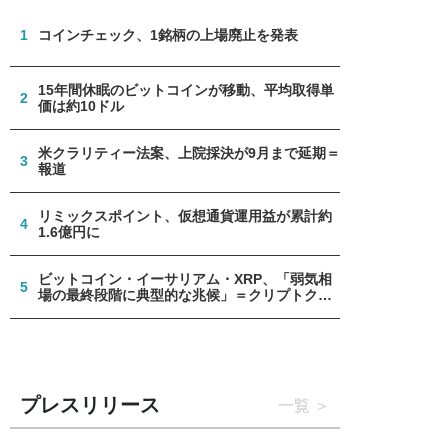
1
コインチェック、1銘柄の上場廃止を発表
15年間休眠のビットコインが移動、平均取得単
2
価は約10ドル
米クラリティー法案、上院採決が9月まで延期＝
3
報道
リミックスポイント、仮想通貨運用益が累計約
4
1.6億円に
ビットコイン・イーサリアム・XRP、「弱気相
5
場の最終段階に典型的な兆候」＝クリプトクア
ント
プレスリリース
一覧