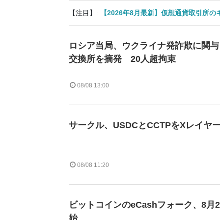
【注目】:
【2026年8月最新】仮想通貨取引所
ロシア当局、ウクライナ発詐欺に関与
交換所を摘発 20人超拘束
08/08 13:00
サークル、USDCとCCTPをXレイヤ
08/08 11:20
ビットコインのeCashフォーク、8月
始