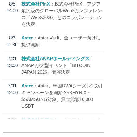
8/5
株式会社PlnX
株式会社PlnX、アジア
14:00
最大級のグローバルWeb3カンファレン
ス「WebX2026」とのコラボレーション
を決定
8/3
Aster
Aster Vault、全ユーザー向けに
11:30
提供開始
7/31
株式会社ANAPホールディングス
13:00
ANAP が大型イベント「BITCOIN
JAPAN 2026」開催決定
7/31
Aster
Aster、韓国RWAシーズン1取引
12:00
キャンペーンを開始 $SKHYNIX・
$SAMSUNG対象、賞金総額10,000
USDT
7/30
株式会社モアクト
「モアクト」 のポ
18:30
イント交換先に日本円ステーブルコイン
「 JPYC」を追加