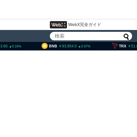
WebX完全ガイド
BNB
93,954.0
TRX
51.87
0.97
0.48
リティー法案、上院採決が9
延期＝報道