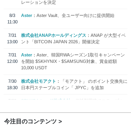
レーションを決定
8/3
Aster
Aster Vault、全ユーザー向けに提供開始
11:30
7/31
株式会社ANAPホールディングス
ANAP が大型イベ
13:00
ント「BITCOIN JAPAN 2026」開催決定
7/31
Aster
Aster、韓国RWAシーズン1取引キャンペーン
12:00
を開始 $SKHYNIX・$SAMSUNG対象、賞金総額
10,000 USDT
7/30
株式会社モアクト
「モアクト」 のポイント交換先に
18:30
日本円ステーブルコイン「 JPYC」を追加
7/29
SBI VCトレード株式会社
信託型円建てステーブル
19:30
コイン「JPYSC」徹底解説セミナーを開催
今注目のコンテンツ