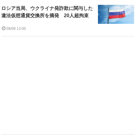
ロシア当局、ウクライナ発詐欺に関与した
違法仮想通貨交換所を摘発 20人超拘束
08/08 13:00