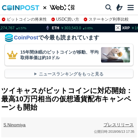
ビットコインの将来性
USDC買い方
ステーキング利率比較
株特集・関連銘柄
ETH
303,543.0
XRP
165.18
0.65
2.99
CoinPost
で今最も読まれています
15年間休眠のビットコインが移動、平均
取得単価は約10ドル
ニュースランキングをもっと見る
ツイキャスがビットコインに対応開始：
最高10万円相当の仮想通貨配布キャンペ
ーンも開始
S.Ninomiya
プレスリリース
公開日時:
2018/06/13 17:35