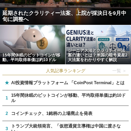
延期されたクラリティー法案、上院が採決日を9月中
旬に調整へ
ジーニアス法とクラリティー法
15年間休眠のビットコインが移
案の違いとは？米国の暗号資産2
動、平均取得単価は約10ドル
大法案をわかりやすく解説
人気記事ランキング
一覧 ＞
★
AI投資情報プラットフォーム 「CoinPost Terminal」とは
15年間休眠のビットコインが移動、平均取得単価は約10ド
1
ル
2
コインチェック、1銘柄の上場廃止を発表
トランプ大統領発言、「仮想通貨主導権は中国に渡さな
3