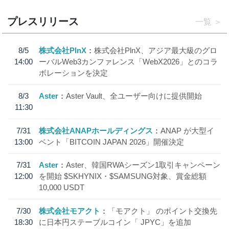
プレスリリース
一覧
8/5
株式会社PlnX
株式会社PlnX、アジア最大級のグロ
14:00
ーバルWeb3カンファレンス「WebX2026」とのコラ
ボレーションを決定
8/3
Aster
Aster Vault、全ユーザー向けに提供開始
11:30
7/31
株式会社ANAPホールディングス
ANAP が大型イ
13:00
ベント「BITCOIN JAPAN 2026」開催決定
7/31
Aster
Aster、韓国RWAシーズン1取引キャンペーン
12:00
を開始 $SKHYNIX・$SAMSUNG対象、賞金総額
10,000 USDT
7/30
株式会社モアクト
「モアクト」 のポイント交換先
18:30
に日本円ステーブルコイン「 JPYC」を追加