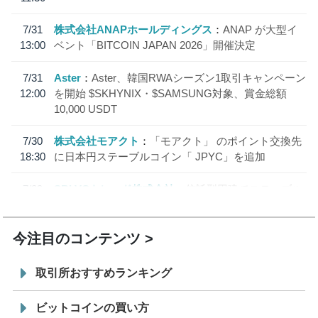
7/31
株式会社ANAPホールディングス
ANAP が大型イ
13:00
ベント「BITCOIN JAPAN 2026」開催決定
7/31
Aster
Aster、韓国RWAシーズン1取引キャンペーン
12:00
を開始 $SKHYNIX・$SAMSUNG対象、賞金総額
10,000 USDT
7/30
株式会社モアクト
「モアクト」 のポイント交換先
18:30
に日本円ステーブルコイン「 JPYC」を追加
7/29
SBI VCトレード株式会社
信託型円建てステーブル
19:30
コイン「JPYSC」徹底解説セミナーを開催
今注目のコンテンツ
取引所おすすめランキング
ビットコインの買い方