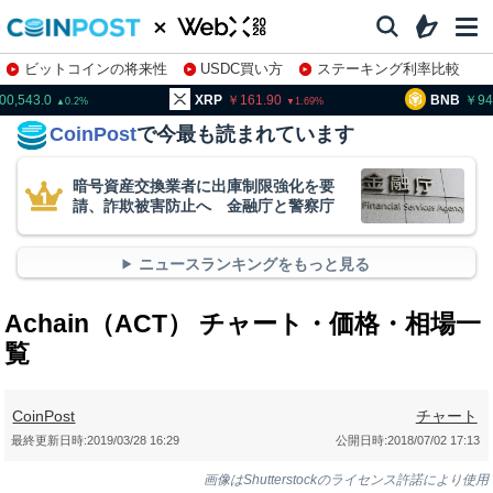
ビットコインの将来性
USDC買い方
ステーキング利率比較
株特集・関連銘柄
00,543.0
XRP
161.90
BNB
94
0.2
1.69
CoinPost
で今最も読まれています
暗号資産交換業者に出庫制限強化を要
請、詐欺被害防止へ 金融庁と警察庁
ニュースランキングをもっと見る
Achain（ACT） チャート・価格・相場一
覧
CoinPost
チャート
最終更新日時:
2019/03/28 16:29
公開日時:
2018/07/02 17:13
画像はShutterstockのライセンス許諾により使用