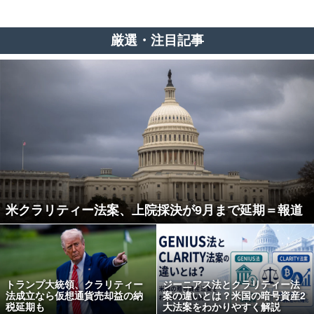
厳選・注目記事
米クラリティー法案、上院採決が9月まで延期＝報道
トランプ大統領、クラリティー
ジーニアス法とクラリティー法
法成立なら仮想通貨売却益の納
案の違いとは？米国の暗号資産2
税延期も
大法案をわかりやすく解説