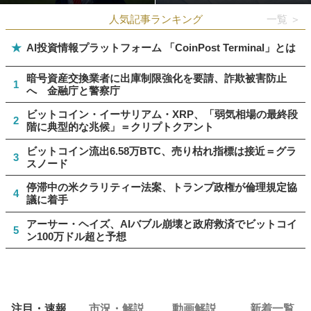
人気記事ランキング
一覧 ＞
★
AI投資情報プラットフォーム 「CoinPost Terminal」とは
暗号資産交換業者に出庫制限強化を要請、詐欺被害防止
1
へ 金融庁と警察庁
ビットコイン・イーサリアム・XRP、「弱気相場の最終段
2
階に典型的な兆候」＝クリプトクアント
ビットコイン流出6.58万BTC、売り枯れ指標は接近＝グラ
3
スノード
停滞中の米クラリティー法案、トランプ政権が倫理規定協
4
議に着手
アーサー・ヘイズ、AIバブル崩壊と政府救済でビットコイ
5
ン100万ドル超と予想
注目・速報
市況・解説
動画解説
新着一覧