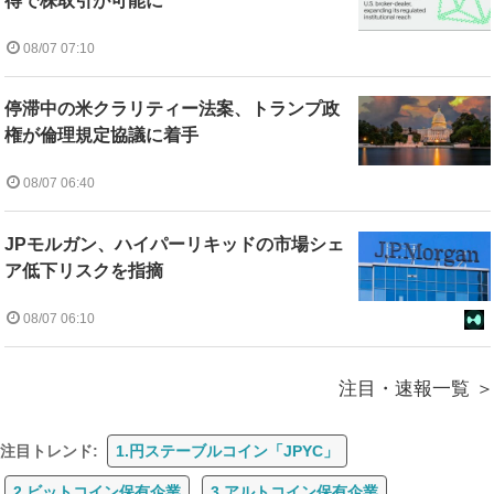
得で株取引が可能に
08/07 07:10
停滞中の米クラリティー法案、トランプ政
権が倫理規定協議に着手
08/07 06:40
JPモルガン、ハイパーリキッドの市場シェ
ア低下リスクを指摘
08/07 06:10
注目・速報一覧
注目トレンド:
1.円ステーブルコイン「JPYC」
2.ビットコイン保有企業
3.アルトコイン保有企業