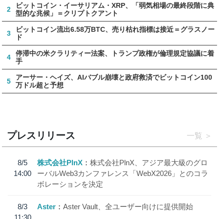
ビットコイン・イーサリアム・XRP、「弱気相場の最終段階に典
2
型的な兆候」＝クリプトクアント
ビットコイン流出6.58万BTC、売り枯れ指標は接近＝グラスノー
3
ド
停滞中の米クラリティー法案、トランプ政権が倫理規定協議に着
4
手
アーサー・ヘイズ、AIバブル崩壊と政府救済でビットコイン100
5
万ドル超と予想
プレスリリース
一覧
8/5
株式会社PlnX
株式会社PlnX、アジア最大級のグロ
14:00
ーバルWeb3カンファレンス「WebX2026」とのコラ
ボレーションを決定
8/3
Aster
Aster Vault、全ユーザー向けに提供開始
11:30