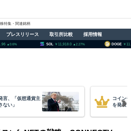
株特集・関連銘柄
プレスリリース
取引所比較
採用情報
L
11,918.0
DOGE
11.12
HYPE
2.27
0.62
、1銘柄の上場廃止
15年間
平均取得