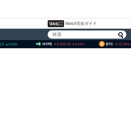
WebX完全ガイド
8,608.40
BTC
10,264,409
ETH
3.64
0.31
休眠のビットコインが移動、
単価は約10ドル