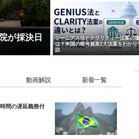
院が採決日
ジーニアス法とクラリティー法案の
は？米国の暗号資産2大法案をわかり
説
動画解説
新着一覧
4時間の遅延義務付