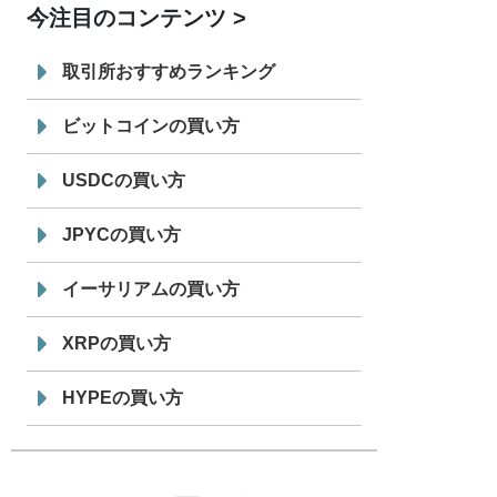
今注目のコンテンツ
7/29
SBI VCトレード株式会社
信託型円建
19:30
てステーブルコイン「JPYSC」徹底解
取引所おすすめランキング
説セミナーを開催
ビットコインの買い方
USDCの買い方
JPYCの買い方
イーサリアムの買い方
XRPの買い方
HYPEの買い方