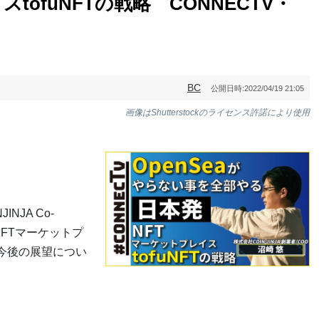
tofuNFTの戦略 CONNECTV・
BC
公開日時:
2022/04/19 21:05
画像はShutterstockのライセンス許諾により使用
NJA Co-
NFTマーケットプ
や今後の展望につい