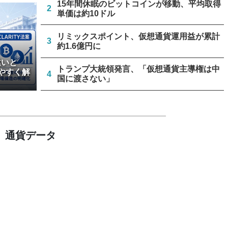
15年間休眠のビットコインが移動、平均取得
2
単価は約10ドル
リミックスポイント、仮想通貨運用益が累計
3
約1.6億円に
違いと
トランプ大統領発言、「仮想通貨主導権は中
やすく解
4
国に渡さない」
ビットコインのeCashフォーク、8月23日か
5
ら3段階で開始
通貨データ