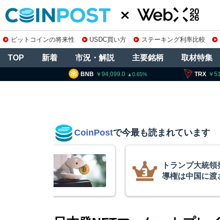
ビットコインの将来性
USDC買い方
ステーキング利率比較
TOP
新着
市況・解説
主要銘柄
取材特集
NB
94,099.0
TRX
51.96
SO
0.65
0.6
CoinPost
で今最も読まれています
「仮想通貨主
コインチェック
」
を発表