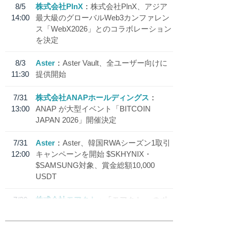
8/5
株式会社PlnX
株式会社PlnX、アジア
14:00
最大級のグローバルWeb3カンファレン
ス「WebX2026」とのコラボレーション
を決定
8/3
Aster
Aster Vault、全ユーザー向けに
11:30
提供開始
7/31
株式会社ANAPホールディングス
13:00
ANAP が大型イベント「BITCOIN
JAPAN 2026」開催決定
7/31
Aster
Aster、韓国RWAシーズン1取引
12:00
キャンペーンを開始 $SKHYNIX・
$SAMSUNG対象、賞金総額10,000
USDT
7/30
株式会社モアクト
「モアクト」 のポ
18:30
イント交換先に日本円ステーブルコイン
「 JPYC」を追加