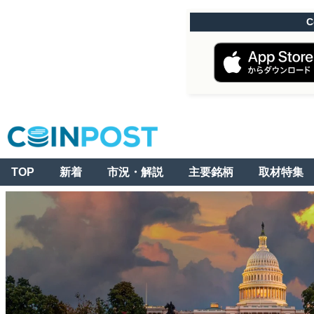
C
TOP
新着
市況・解説
主要銘柄
取材特集