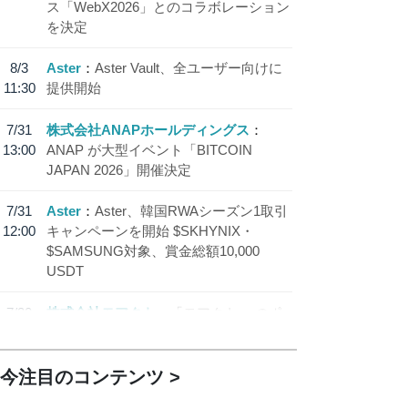
ス「WebX2026」とのコラボレーション
を決定
8/3
Aster
Aster Vault、全ユーザー向けに
11:30
提供開始
7/31
株式会社ANAPホールディングス
13:00
ANAP が大型イベント「BITCOIN
JAPAN 2026」開催決定
7/31
Aster
Aster、韓国RWAシーズン1取引
12:00
キャンペーンを開始 $SKHYNIX・
$SAMSUNG対象、賞金総額10,000
USDT
7/30
株式会社モアクト
「モアクト」 のポ
18:30
イント交換先に日本円ステーブルコイン
「 JPYC」を追加
今注目のコンテンツ
7/29
SBI VCトレード株式会社
信託型円建