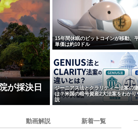
15年間休眠のビットコインが移動、
単価は約10ドル
院が採決日
ジーニアス法とクラリティー法案の
は？米国の暗号資産2大法案をわかり
説
動画解説
新着一覧