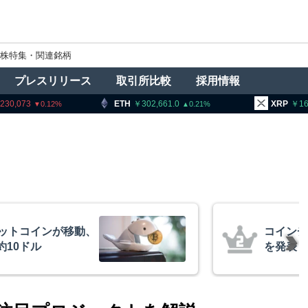
株特集・関連銘柄
プレスリリース
取引所比較
採用情報
ETH
302,661.0
XRP
163.70
B
0.21
0.34
、1銘柄の上場廃止
ビットコ
月23日