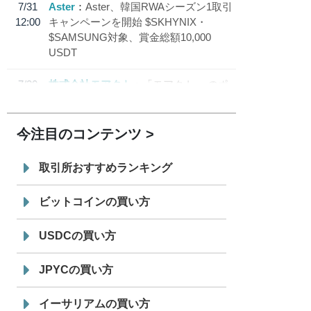
7/31
Aster
Aster、韓国RWAシーズン1取引
12:00
キャンペーンを開始 $SKHYNIX・
$SAMSUNG対象、賞金総額10,000
USDT
7/30
株式会社モアクト
「モアクト」 のポ
18:30
イント交換先に日本円ステーブルコイン
「 JPYC」を追加
今注目のコンテンツ
7/29
SBI VCトレード株式会社
信託型円建
19:30
てステーブルコイン「JPYSC」徹底解
取引所おすすめランキング
説セミナーを開催
ビットコインの買い方
USDCの買い方
JPYCの買い方
イーサリアムの買い方