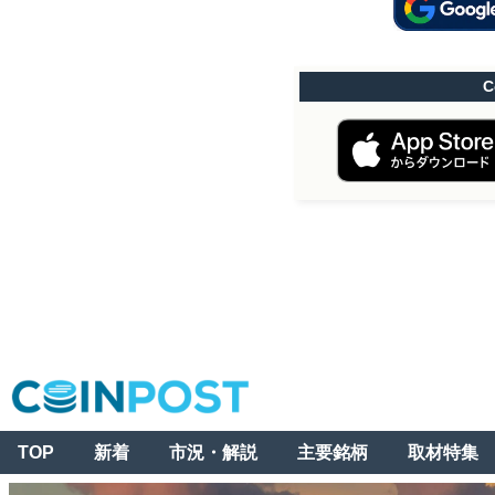
C
TOP
新着
市況・解説
主要銘柄
取材特集