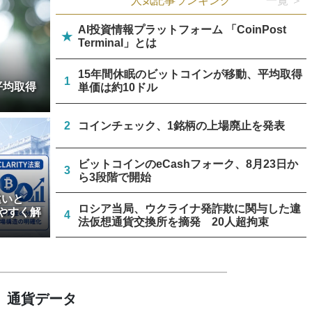
人気記事ランキング
一覧 ＞
AI投資情報プラットフォーム 「CoinPost
★
Terminal」とは
15年間休眠のビットコインが移動、平均取得
1
平均取得
単価は約10ドル
2
コインチェック、1銘柄の上場廃止を発表
ビットコインのeCashフォーク、8月23日か
3
ら3段階で開始
違いと
ロシア当局、ウクライナ発詐欺に関与した違
やすく解
4
法仮想通貨交換所を摘発 20人超拘束
トランプ大統領発言、「仮想通貨主導権は中
5
国に渡さない」
通貨データ