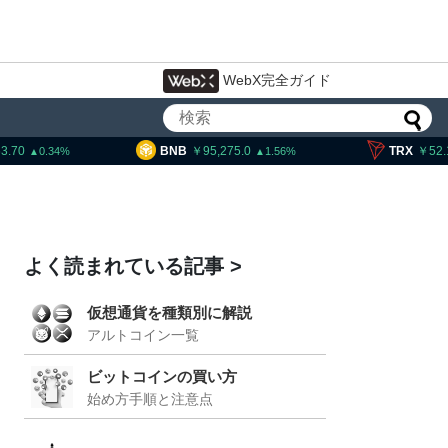
WebX完全ガイド
NB
95,275.0
TRX
52.10
SO
1.56
0.89
よく読まれている記事
仮想通貨を種類別に解説
アルトコイン一覧
インのeCashフォーク、8
から3段階で開始
ビットコインの買い方
始め方手順と注意点