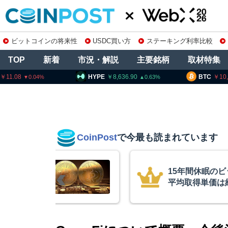
ビットコインの将来性
USDC買い方
ステーキング利率比較
TOP
新着
市況・解説
主要銘柄
取材特集
HYPE
8,636.90
BTC
10,230,073
0.63
0.12
CoinPost
で今最も読まれています
インが移動、
コインチェック
ル
を発表