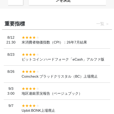
ンを決定
重要指標
一覧
8/12
21:30
米消費者物価指数（CPI）：26年7月結果
8/23
ビットコイン:ハードフォーク「eCash」アルファ版
8/26
Coincheck:ブラッドクリスタル（BC）上場廃止
9/3
3:00
地区連銀景況報告（ベージュブック）
9/7
Upbit:BONK上場廃止