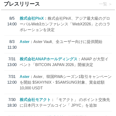
プレスリリース
一覧
8/5
株式会社PlnX
株式会社PlnX、アジア最大級のグロ
14:00
ーバルWeb3カンファレンス「WebX2026」とのコラ
ボレーションを決定
8/3
Aster
Aster Vault、全ユーザー向けに提供開始
11:30
7/31
株式会社ANAPホールディングス
ANAP が大型イ
13:00
ベント「BITCOIN JAPAN 2026」開催決定
7/31
Aster
Aster、韓国RWAシーズン1取引キャンペーン
12:00
を開始 $SKHYNIX・$SAMSUNG対象、賞金総額
10,000 USDT
7/30
株式会社モアクト
「モアクト」 のポイント交換先
18:30
に日本円ステーブルコイン「 JPYC」を追加