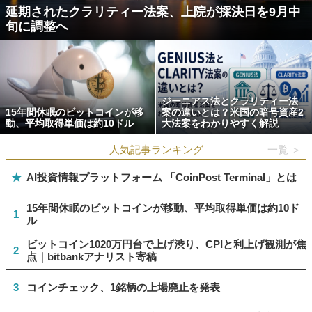
延期されたクラリティー法案、上院が採決日を9月中
旬に調整へ
ジーニアス法とクラリティー法
15年間休眠のビットコインが移
案の違いとは？米国の暗号資産2
動、平均取得単価は約10ドル
大法案をわかりやすく解説
人気記事ランキング
一覧 ＞
★
AI投資情報プラットフォーム 「CoinPost Terminal」とは
15年間休眠のビットコインが移動、平均取得単価は約10ド
1
ル
ビットコイン1020万円台で上げ渋り、CPIと利上げ観測が焦
2
点｜bitbankアナリスト寄稿
3
コインチェック、1銘柄の上場廃止を発表