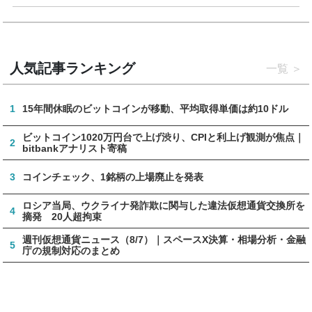
人気記事ランキング
一覧
1
15年間休眠のビットコインが移動、平均取得単価は約10ドル
ビットコイン1020万円台で上げ渋り、CPIと利上げ観測が焦点｜
2
bitbankアナリスト寄稿
3
コインチェック、1銘柄の上場廃止を発表
ロシア当局、ウクライナ発詐欺に関与した違法仮想通貨交換所を
4
摘発 20人超拘束
週刊仮想通貨ニュース（8/7）｜スペースX決算・相場分析・金融
5
庁の規制対応のまとめ