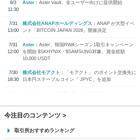
8/3
Aster
Aster Vault、全ユーザー向けに提供開始
11:30
7/31
株式会社ANAPホールディングス
ANAP が大型イベ
13:00
ント「BITCOIN JAPAN 2026」開催決定
7/31
Aster
Aster、韓国RWAシーズン1取引キャンペーン
12:00
を開始 $SKHYNIX・$SAMSUNG対象、賞金総額
10,000 USDT
7/30
株式会社モアクト
「モアクト」 のポイント交換先に
18:30
日本円ステーブルコイン「 JPYC」を追加
7/29
SBI VCトレード株式会社
信託型円建てステーブル
19:30
コイン「JPYSC」徹底解説セミナーを開催
今注目のコンテンツ
取引所おすすめランキング