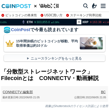
ビットコインの将来性
USDC買い方
ステーキング利率比較
株特集・関連銘柄
303,855.0
XRP
163.38
BNB
0.39
0.34
CoinPost
で今最も読まれています
15年間休眠のビットコインが移動、平均
取得単価は約10ドル
ニュースランキングをもっと見る
「分散型ストレージネットワーク」
Filecoinとは CONNECTV・動画解説
CONNECTV 編集部
BC
最終更新日時:
2022/06/05 21:05
公開日時:
2022/06/05 21:05
画像はShutterstockのライセンス許諾により使用