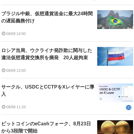
ブラジル中銀、仮想通貨送金に最大24時間
の遅延義務付け
08/08 14:00
ロシア当局、ウクライナ発詐欺に関与した
違法仮想通貨交換所を摘発 20人超拘束
08/08 13:00
サークル、USDCとCCTPをXレイヤーに導
入
08/08 11:20
ビットコインのeCashフォーク、8月23日
から3段階で開始