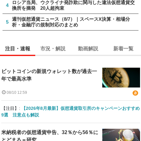
ロシア当局、ウクライナ発詐欺に関与した違法仮想通貨交
4
換所を摘発 20人超拘束
週刊仮想通貨ニュース（8/7）｜スペースX決算・相場分
5
析・金融庁の規制対応のまとめ
注目・速報
市況・解説
動画解説
新着一覧
ビットコインの新規ウォレット数が過去一
年で最高水準
08/10 12:59
【注目】:
【2026年8月最新】仮想通貨取引所のキャンペーンおすすめ
9選 注意点も解説
米納税者の仮想通貨申告、32％から56％に
とどまる＝研究