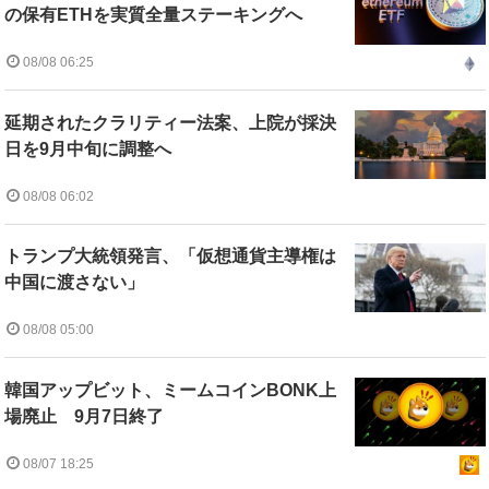
の保有ETHを実質全量ステーキングへ
08/08 06:25
延期されたクラリティー法案、上院が採決
日を9月中旬に調整へ
08/08 06:02
トランプ大統領発言、「仮想通貨主導権は
中国に渡さない」
08/08 05:00
韓国アップビット、ミームコインBONK上
場廃止 9月7日終了
08/07 18:25