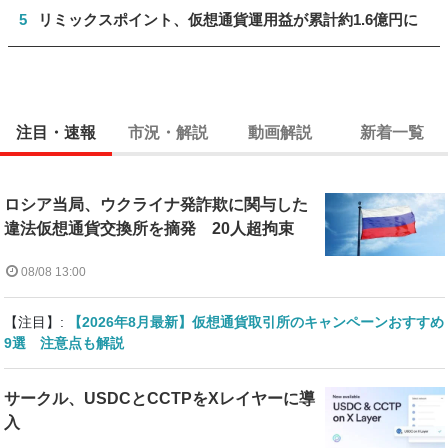
5
リミックスポイント、仮想通貨運用益が累計約1.6億円に
注目・速報
市況・解説
動画解説
新着一覧
ロシア当局、ウクライナ発詐欺に関与した
違法仮想通貨交換所を摘発 20人超拘束
08/08 13:00
【注目】:
【2026年8月最新】仮想通貨取引所のキャンペーンおすすめ
9選 注意点も解説
サークル、USDCとCCTPをXレイヤーに導
入