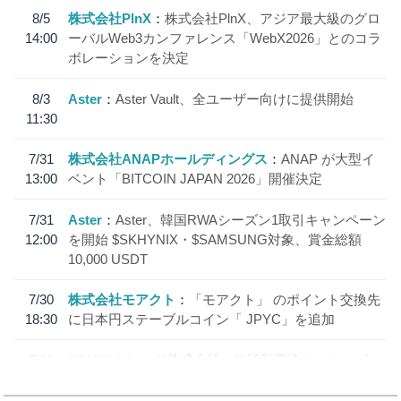
8/5
株式会社PlnX
株式会社PlnX、アジア最大級のグロ
14:00
ーバルWeb3カンファレンス「WebX2026」とのコラ
ボレーションを決定
8/3
Aster
Aster Vault、全ユーザー向けに提供開始
11:30
7/31
株式会社ANAPホールディングス
ANAP が大型イ
13:00
ベント「BITCOIN JAPAN 2026」開催決定
7/31
Aster
Aster、韓国RWAシーズン1取引キャンペーン
12:00
を開始 $SKHYNIX・$SAMSUNG対象、賞金総額
10,000 USDT
7/30
株式会社モアクト
「モアクト」 のポイント交換先
18:30
に日本円ステーブルコイン「 JPYC」を追加
7/29
SBI VCトレード株式会社
信託型円建てステーブル
19:30
コイン「JPYSC」徹底解説セミナーを開催