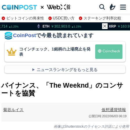
ビットコインの将来性
USDC買い方
ステーキング利率比較
株特集・関連銘柄
ETH
302,903.0
XRP
163.97
B
1.23
1.67
CoinPost
で今最も読まれています
コインチェック、1銘柄の上場廃止を発
表
ニュースランキングをもっと見る
バイナンス、「The Weeknd」のコンサ
ートを協賛
菊谷ルイス
仮想通貨情報
公開日時:
2022/06/03 06:19
画像はShutterstockのライセンス許諾により使用