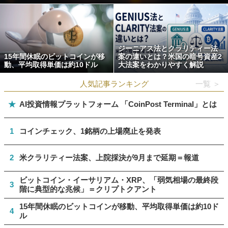
ジーニアス法とクラリティー法
15年間休眠のビットコインが移
案の違いとは？米国の暗号資産2
動、平均取得単価は約10ドル
大法案をわかりやすく解説
人気記事ランキング
一覧 ＞
★
AI投資情報プラットフォーム 「CoinPost Terminal」とは
1
コインチェック、1銘柄の上場廃止を発表
2
米クラリティー法案、上院採決が9月まで延期＝報道
ビットコイン・イーサリアム・XRP、「弱気相場の最終段
3
階に典型的な兆候」＝クリプトクアント
15年間休眠のビットコインが移動、平均取得単価は約10ド
4
ル