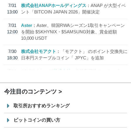
7/31
株式会社ANAPホールディングス
ANAP が大型イベ
13:00
ント「BITCOIN JAPAN 2026」開催決定
7/31
Aster
Aster、韓国RWAシーズン1取引キャンペーン
12:00
を開始 $SKHYNIX・$SAMSUNG対象、賞金総額
10,000 USDT
7/30
株式会社モアクト
「モアクト」 のポイント交換先に
18:30
日本円ステーブルコイン「 JPYC」を追加
7/29
SBI VCトレード株式会社
信託型円建てステーブル
19:30
コイン「JPYSC」徹底解説セミナーを開催
今注目のコンテンツ
取引所おすすめランキング
ビットコインの買い方