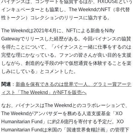
バイナンスは、コンサートを協賛するほか、HXOUSEという
インキュベーターとも協業し、The WeekndのNFT（非代替
性トークン）コレクションのリリースに協力する。
The Weekndは2021年4月に、NFTによる新曲をNifty
Gatewayでリリースした経歴がある。今回バイナンスの協賛
を得たことについて、「バイナンスと一緒に仕事をするのは
完璧な理にかなっている。ファンの皆さんが良い目的を支援
しながら、創造的な手段の中で仮想通貨を体験することを楽
しみにしている」とコメントした。
関連
：
新曲を保有できるのは世界で一人、グラミー賞アーテ
ィスト「The Weeknd」がNFTを販売へ
なお、バイナンスはThe Weekndとのコラボレーションで、
The Weekndがアンバサダーを務める人道支援基金「XO
Humanitarian Fund」に約2.6億円を寄付する予定だ。XO
Humanitarian Fundは米国の「国連世界食糧計画」の管理下