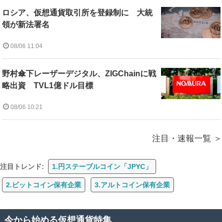
ロシア、仮想通貨取引所を登録制に 大統
領が新法署名
08/06 11:04
野村傘下レーザーデジタル、ZIGChainに戦
略出資 TVL1億ドル目標
08/06 10:21
注目・速報一覧
注目トレンド:
1.円ステーブルコイン「JPYC」
2.ビットコイン保有企業
3.アルトコイン保有企業
今から始める仮想通貨特集