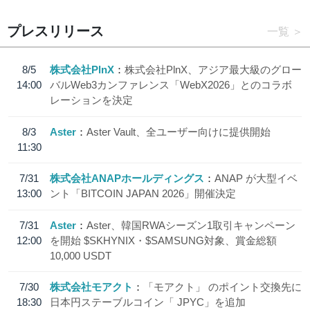
プレスリリース
一覧
8/5
株式会社PlnX
株式会社PlnX、アジア最大級のグロー
14:00
バルWeb3カンファレンス「WebX2026」とのコラボ
レーションを決定
8/3
Aster
Aster Vault、全ユーザー向けに提供開始
11:30
7/31
株式会社ANAPホールディングス
ANAP が大型イベ
13:00
ント「BITCOIN JAPAN 2026」開催決定
7/31
Aster
Aster、韓国RWAシーズン1取引キャンペーン
12:00
を開始 $SKHYNIX・$SAMSUNG対象、賞金総額
10,000 USDT
7/30
株式会社モアクト
「モアクト」 のポイント交換先に
18:30
日本円ステーブルコイン「 JPYC」を追加