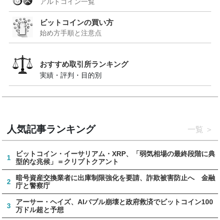
アルトコイン一覧
ビットコインの買い方
始め方手順と注意点
おすすめ取引所ランキング
実績・評判・目的別
人気記事ランキング
一覧
ビットコイン・イーサリアム・XRP、「弱気相場の最終段階に典
1
型的な兆候」＝クリプトクアント
暗号資産交換業者に出庫制限強化を要請、詐欺被害防止へ 金融
2
庁と警察庁
アーサー・ヘイズ、AIバブル崩壊と政府救済でビットコイン100
3
万ドル超と予想