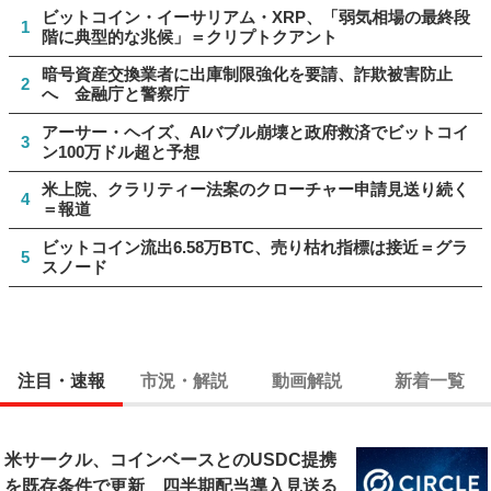
ビットコイン・イーサリアム・XRP、「弱気相場の最終段
1
階に典型的な兆候」＝クリプトクアント
暗号資産交換業者に出庫制限強化を要請、詐欺被害防止
2
へ 金融庁と警察庁
アーサー・ヘイズ、AIバブル崩壊と政府救済でビットコイ
3
ン100万ドル超と予想
米上院、クラリティー法案のクローチャー申請見送り続く
4
＝報道
ビットコイン流出6.58万BTC、売り枯れ指標は接近＝グラ
5
スノード
注目・速報
市況・解説
動画解説
新着一覧
米サークル、コインベースとのUSDC提携
を既存条件で更新 四半期配当導入見送る