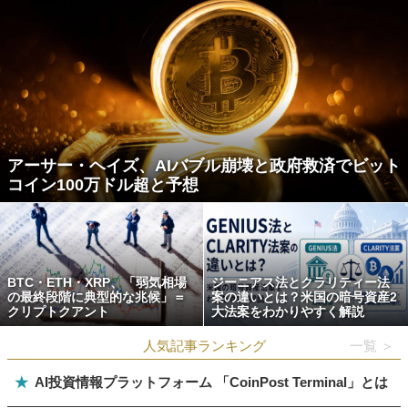
アーサー・ヘイズ、AIバブル崩壊と政府救済でビット
コイン100万ドル超と予想
BTC・ETH・XRP、「弱気相場
ジーニアス法とクラリティー法
の最終段階に典型的な兆候」＝
案の違いとは？米国の暗号資産2
クリプトクアント
大法案をわかりやすく解説
人気記事ランキング
一覧 ＞
★
AI投資情報プラットフォーム 「CoinPost Terminal」とは