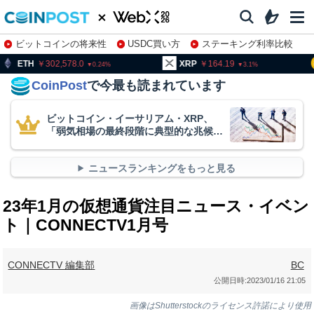
ビットコインの将来性
USDC買い方
ステーキング利率比較
株特集・関連銘柄
302,578.0
XRP
164.19
BNB
9
0.24
3.1
CoinPost
で今最も読まれています
ビットコイン・イーサリアム・XRP、
「弱気相場の最終段階に典型的な兆候」
＝クリプトクアント
ニュースランキングをもっと見る
23年1月の仮想通貨注目ニュース・イベン
ト｜CONNECTV1月号
CONNECTV 編集部
BC
公開日時:
2023/01/16 21:05
画像はShutterstockのライセンス許諾により使用