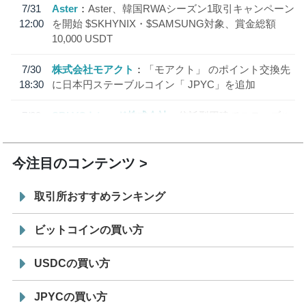
7/31
Aster
Aster、韓国RWAシーズン1取引キャンペーン
12:00
を開始 $SKHYNIX・$SAMSUNG対象、賞金総額
10,000 USDT
7/30
株式会社モアクト
「モアクト」 のポイント交換先
18:30
に日本円ステーブルコイン「 JPYC」を追加
7/29
SBI VCトレード株式会社
信託型円建てステーブル
19:30
コイン「JPYSC」徹底解説セミナーを開催
今注目のコンテンツ
取引所おすすめランキング
ビットコインの買い方
USDCの買い方
JPYCの買い方