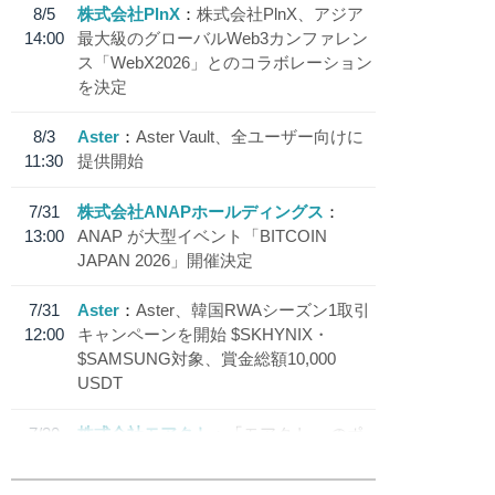
8/5
株式会社PlnX
株式会社PlnX、アジア
14:00
最大級のグローバルWeb3カンファレン
ス「WebX2026」とのコラボレーション
を決定
8/3
Aster
Aster Vault、全ユーザー向けに
11:30
提供開始
7/31
株式会社ANAPホールディングス
13:00
ANAP が大型イベント「BITCOIN
JAPAN 2026」開催決定
7/31
Aster
Aster、韓国RWAシーズン1取引
12:00
キャンペーンを開始 $SKHYNIX・
$SAMSUNG対象、賞金総額10,000
USDT
7/30
株式会社モアクト
「モアクト」 のポ
18:30
イント交換先に日本円ステーブルコイン
「 JPYC」を追加