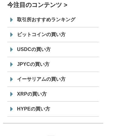
今注目のコンテンツ
7/29
SBI VCトレード株式会社
信託型円建
19:30
てステーブルコイン「JPYSC」徹底解
取引所おすすめランキング
説セミナーを開催
ビットコインの買い方
USDCの買い方
JPYCの買い方
イーサリアムの買い方
XRPの買い方
HYPEの買い方