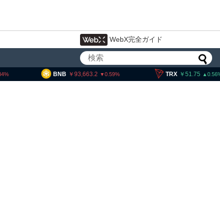
WebX完全ガイド
3,663.2
TRX
51.75
SOL
11
0.59
0.56
暗号資産・ステーブルコイ
設 8月7日組織再編