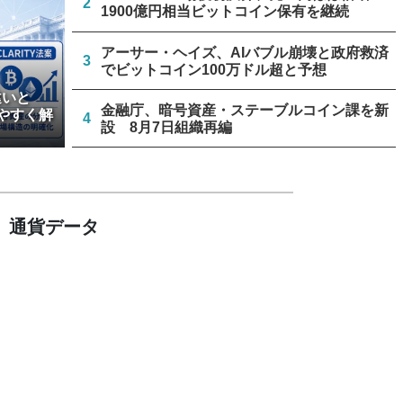
2
1900億円相当ビットコイン保有を継続
アーサー・ヘイズ、AIバブル崩壊と政府救済
3
でビットコイン100万ドル超と予想
違いと
金融庁、暗号資産・ステーブルコイン課を新
やすく解
4
設 8月7日組織再編
中国主導のブロックチェーン規格、ISOが新
5
規承認 ドイツ、日本など策定に参加予定
通貨データ