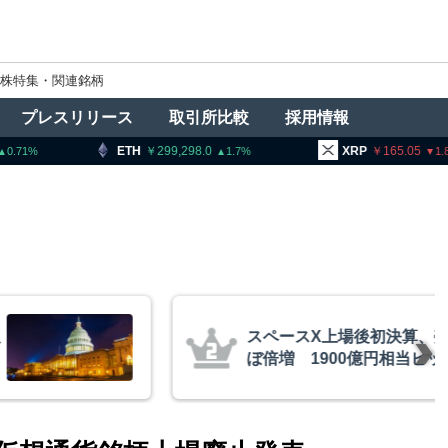
株特集・関連銘柄
プレスリリース
取引所比較
採用情報
299,298.0
XRP
165.05
BNB
9
1.7
1.84
後初決算、売上高ほ
金融庁、
億円相当ビットコイ
ン課を新