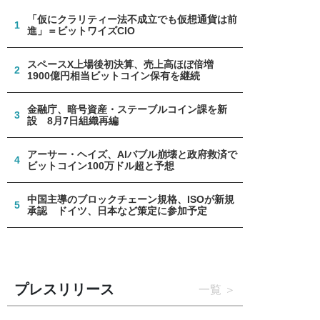
「仮にクラリティー法不成立でも仮想通貨は前
1
進」＝ビットワイズCIO
スペースX上場後初決算、売上高ほぼ倍増
2
1900億円相当ビットコイン保有を継続
金融庁、暗号資産・ステーブルコイン課を新
3
設 8月7日組織再編
アーサー・ヘイズ、AIバブル崩壊と政府救済で
4
ビットコイン100万ドル超と予想
中国主導のブロックチェーン規格、ISOが新規
5
承認 ドイツ、日本など策定に参加予定
プレスリリース
一覧