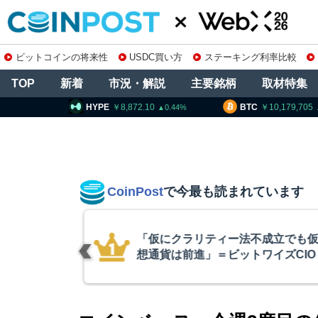
ビットコインの将来性
USDC買い方
ステーキング利率比較
TOP
新着
市況・解説
主要銘柄
取材特集
8,872.10
BTC
10,179,705
ETH
0.44
0.71
CoinPost
で今最も読まれています
不成立でも仮
スペースX上場
ワイズCIO
ぼ倍増 1900
ン保有を継続