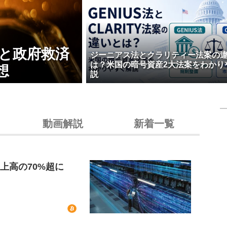
壊と政府救済
ジーニアス法とクラリティー法案の
は？米国の暗号資産2大法案をわかり
想
説
動画解説
新着一覧
上高の70%超に