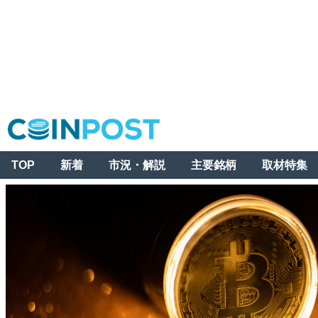
TOP
新着
市況・解説
主要銘柄
取材特集