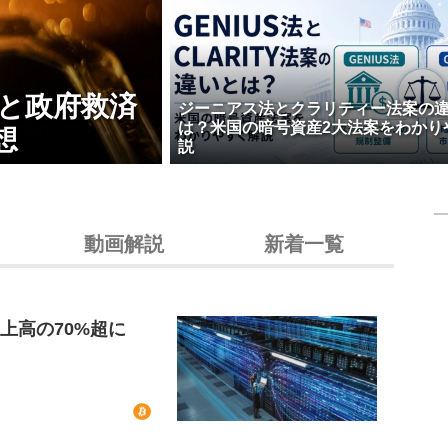
壊と政府救済
ジーニアス法とクラリティー法案の
は？米国の暗号資産2大法案をわかり
想
説
動画解説
新着一覧
上高の70%超に