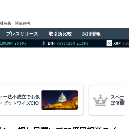
株特集・関連銘柄
プレスリリース
取引所比較
採用情報
ETH
299,526.0
XRP
165.18
1.51
2.53
後初決算、売上高ほ
金融庁、
億円相当ビットコイ
ン課を新