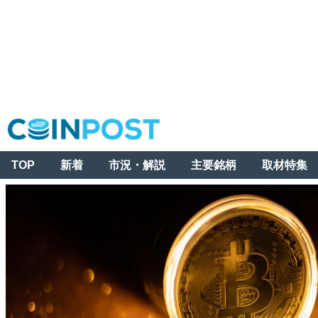
TOP
新着
市況・解説
主要銘柄
取材特集