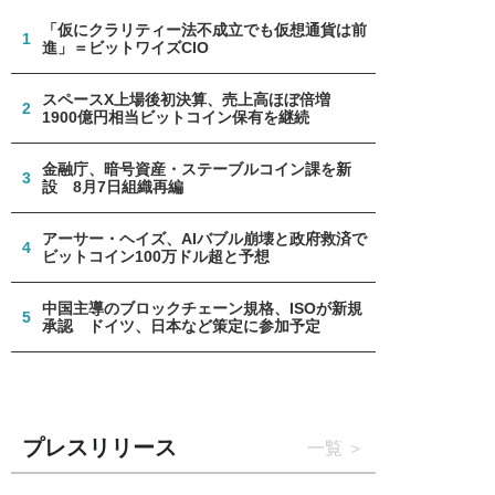
「仮にクラリティー法不成立でも仮想通貨は前
1
進」＝ビットワイズCIO
スペースX上場後初決算、売上高ほぼ倍増
2
1900億円相当ビットコイン保有を継続
金融庁、暗号資産・ステーブルコイン課を新
3
設 8月7日組織再編
アーサー・ヘイズ、AIバブル崩壊と政府救済で
4
ビットコイン100万ドル超と予想
中国主導のブロックチェーン規格、ISOが新規
5
承認 ドイツ、日本など策定に参加予定
プレスリリース
一覧