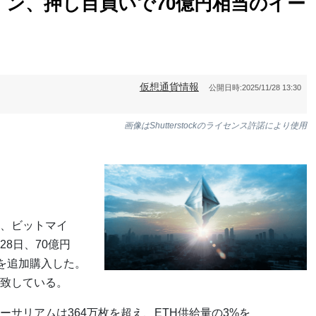
ン、押し目買いで70億円相当のイー
仮想通貨情報
公開日時:
2025/11/28 13:30
画像はShutterstockのライセンス許諾により使用
、ビットマイ
8日、70億円
THを追加購入した。
致している。
サリアムは364万枚を超え、ETH供給量の3%を