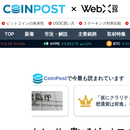
ビットコインの将来性
USDC買い方
ステーキング利率比較
TOP
新着
市況・解説
主要銘柄
取材特集
HYPE
8,853.70
BTC
10,180,894
0.22
0.39
CoinPost
で今最も読まれています
不成立でも仮
スペースX上場
ワイズCIO
ぼ倍増 1900
ン保有を継続