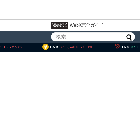
WebX完全ガイド
BNB
93,640.0
TRX
51.70
S
1.51
0.52
暗号資産・ステーブルコイ
設 8月7日組織再編