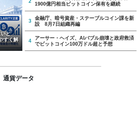
2
1900億円相当ビットコイン保有を継続
金融庁、暗号資産・ステーブルコイン課を新
3
設 8月7日組織再編
違いと
アーサー・ヘイズ、AIバブル崩壊と政府救済
やすく解
4
でビットコイン100万ドル超と予想
中国主導のブロックチェーン規格、ISOが新
5
規承認 ドイツ、日本など策定に参加予定
通貨データ