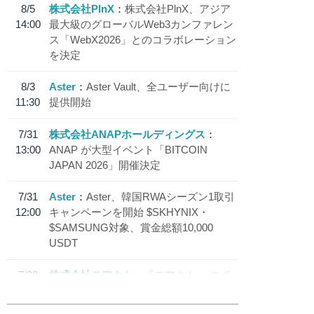
8/5
株式会社PlnX
株式会社PlnX、アジア
14:00
最大級のグローバルWeb3カンファレン
ス「WebX2026」とのコラボレーション
を決定
8/3
Aster
Aster Vault、全ユーザー向けに
11:30
提供開始
7/31
株式会社ANAPホールディングス
13:00
ANAP が大型イベント「BITCOIN
JAPAN 2026」開催決定
7/31
Aster
Aster、韓国RWAシーズン1取引
12:00
キャンペーンを開始 $SKHYNIX・
$SAMSUNG対象、賞金総額10,000
USDT
7/30
株式会社モアクト
「モアクト」 のポ
18:30
イント交換先に日本円ステーブルコイン
「 JPYC」を追加