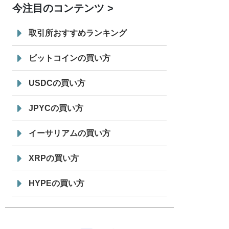
今注目のコンテンツ
7/29
SBI VCトレード株式会社
信託型円建
19:30
てステーブルコイン「JPYSC」徹底解
取引所おすすめランキング
説セミナーを開催
ビットコインの買い方
USDCの買い方
JPYCの買い方
イーサリアムの買い方
XRPの買い方
HYPEの買い方