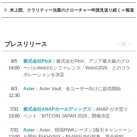
5
米上院、クラリティー法案のクローチャー申請見送り続く＝報道
プレスリリース
一覧
8/5
株式会社PlnX
株式会社PlnX、アジア最大級のグロ
14:00
ーバルWeb3カンファレンス「WebX2026」とのコラ
ボレーションを決定
8/3
Aster
Aster Vault、全ユーザー向けに提供開始
11:30
7/31
株式会社ANAPホールディングス
ANAP が大型イ
13:00
ベント「BITCOIN JAPAN 2026」開催決定
7/31
Aster
Aster、韓国RWAシーズン1取引キャンペーン
12:00
を開始 $SKHYNIX・$SAMSUNG対象、賞金総額