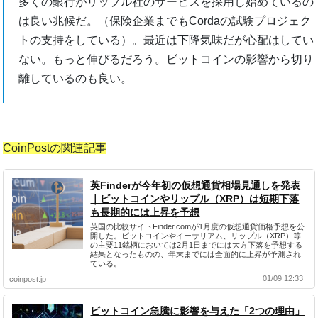
多くの銀行がリップル社のサービスを採用し始めているの
は良い兆候だ。（保険企業までもCordaの試験プロジェク
トの支持をしている）。最近は下降気味だが心配はしてい
ない。もっと伸びるだろう。ビットコインの影響から切り
離しているのも良い。
CoinPostの関連記事
英Finderが今年初の仮想通貨相場見通しを発表
｜ビットコインやリップル（XRP）は短期下落
も長期的には上昇を予想
英国の比較サイトFinder.comが1月度の仮想通貨価格予想を公
開した。ビットコインやイーサリアム、リップル（XRP）等
の主要11銘柄においては2月1日までには大方下落を予想する
結果となったものの、年末までには全面的に上昇が予測され
ている。
01/09 12:33
coinpost.jp
ビットコイン急騰に影響を与えた「2つの理由」