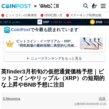
ビットコインの将来性
USDC買い方
ステーキング利率比較
株特集・関連銘柄
02,787.0
XRP
165.61
BNB
9
0.99
1.62
CoinPost
で今最も読まれています
ビットコイン・イーサリアム・XRP、
「弱気相場の最終段階に典型的な兆候」
＝クリプトクアント
ニュースランキングをもっと見る
英finder3月初旬の仮想通貨価格予想｜ビ
ットコインやリップル（XRP）の短期的
な上昇やBNB予想に注目
S.Ninomiya
注目
公開日時:
2019/02/09 12:26