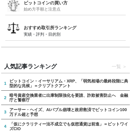
ビットコインの買い方
始め方手順と注意点
おすすめ取引所ランキング
実績・評判・目的別
人気記事ランキング
一覧
ビットコイン・イーサリアム・XRP、「弱気相場の最終段階に典
1
型的な兆候」＝クリプトクアント
暗号資産交換業者に出庫制限強化を要請、詐欺被害防止へ 金融
2
庁と警察庁
アーサー・ヘイズ、AIバブル崩壊と政府救済でビットコイン100
3
万ドル超と予想
「仮にクラリティー法不成立でも仮想通貨は前進」＝ビットワイ
4
ズCIO