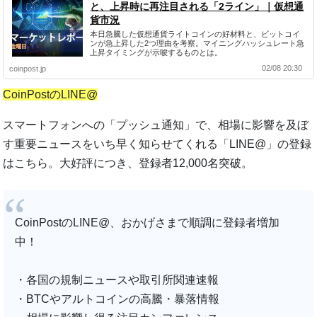
と、上昇時に再注目される「2ライン」｜仮想通
貨市況
本日急騰した仮想通貨ライトコインの好材料と、ビットコイ
ンが急上昇した2つ理由を考察。マイニングハッシュレート急
上昇タイミングが示唆するものとは。
02/08 20:30
coinpost.jp
CoinPostのLINE@
スマートフォンへの「プッシュ通知」で、相場に影響を及ぼ
す重要ニュースをいち早く知らせてくれる「LINE@」の登録
はこちら。大好評につき、登録者12,000名突破。
CoinPostのLINE@、おかげさまで順調に登録者増加
中！
・各国の規制ニュースや取引所関連速報
・BTCやアルトコインの高騰・暴落情報