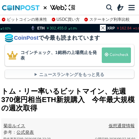
ビットコインの将来性
USDC買い方
ステーキング利率比較
株特集・関連銘柄
302,455.0
XRP
162.84
BNB
0.8
0.63
CoinPost
で今最も読まれています
コインチェック、1銘柄の上場廃止を発
表
ニュースランキングをもっと見る
トム・リー率いるビットマイン、先週
370億円相当ETH新規購入 今年最大規模
の週次取得
菊谷ルイス
仮想通貨情報
参考：
公式発表
最終更新日時:
2026/05/28 22:23
公開日時:
2026/05/27 05:50