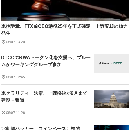
米控訴裁、FTX前CEO懲役25年を正式確定 上訴棄却の効力
発生
08/07 13:20
DTCCのRWAトークン化を支援へ、プルー
ムがワーキンググループ参加
08/07 12:45
米クラリティー法案、上院採決が9月まで
延期＝報道
08/07 11:28
北朝鮮ハッカー、コインベースも標的