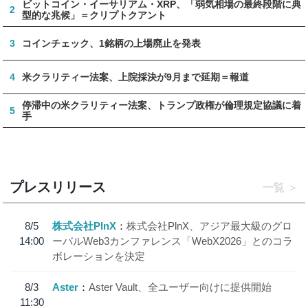
ビットコイン・イーサリアム・XRP、「弱気相場の最終段階に典
2
型的な兆候」＝クリプトクアント
3
コインチェック、1銘柄の上場廃止を発表
4
米クラリティー法案、上院採決が9月まで延期＝報道
停滞中の米クラリティー法案、トランプ政権が倫理規定協議に着
5
手
プレスリリース
一覧
8/5
株式会社PlnX
株式会社PlnX、アジア最大級のグロ
14:00
ーバルWeb3カンファレンス「WebX2026」とのコラ
ボレーションを決定
8/3
Aster
Aster Vault、全ユーザー向けに提供開始
11:30