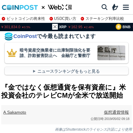
ビットコインの将来性
USDC買い方
ステーキング利率比較
株特集・関連銘柄
01,834.0
XRP
162.95
BNB
93
0.5
2.46
CoinPost
で今最も読まれています
暗号資産交換業者に出庫制限強化を要
請、詐欺被害防止へ 金融庁と警察庁
ニュースランキングをもっと見る
『金ではなく仮想通貨を保有資産に』米
投資会社のテレビCMが全米で放送開始
A.Sakamoto
仮想通貨情報
公開日時:
2019/05/02 09:18
画像はShutterstockのライセンス許諾により使用