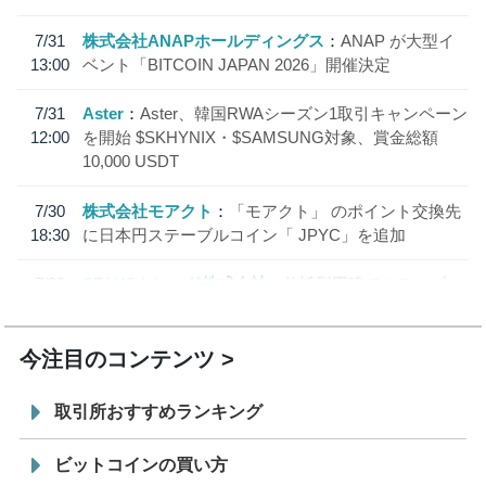
7/31
株式会社ANAPホールディングス
ANAP が大型イ
13:00
ベント「BITCOIN JAPAN 2026」開催決定
7/31
Aster
Aster、韓国RWAシーズン1取引キャンペーン
12:00
を開始 $SKHYNIX・$SAMSUNG対象、賞金総額
10,000 USDT
7/30
株式会社モアクト
「モアクト」 のポイント交換先
18:30
に日本円ステーブルコイン「 JPYC」を追加
7/29
SBI VCトレード株式会社
信託型円建てステーブル
19:30
コイン「JPYSC」徹底解説セミナーを開催
今注目のコンテンツ
取引所おすすめランキング
ビットコインの買い方