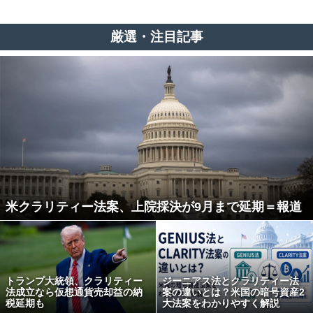
厳選・注目記事
米クラリティー法案、上院採決が9月まで延期＝報道
トランプ大統領、クラリティー
ジーニアス法とクラリティー法
法成立なら仮想通貨売却益の納
案の違いとは？米国の暗号資産2
税延期も
大法案をわかりやすく解説