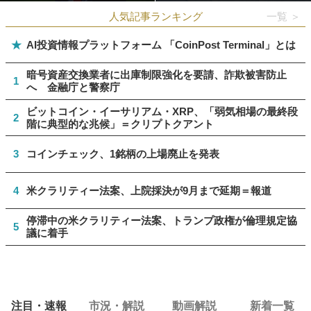
人気記事ランキング
一覧 ＞
★
AI投資情報プラットフォーム 「CoinPost Terminal」とは
暗号資産交換業者に出庫制限強化を要請、詐欺被害防止
1
へ 金融庁と警察庁
ビットコイン・イーサリアム・XRP、「弱気相場の最終段
2
階に典型的な兆候」＝クリプトクアント
3
コインチェック、1銘柄の上場廃止を発表
4
米クラリティー法案、上院採決が9月まで延期＝報道
停滞中の米クラリティー法案、トランプ政権が倫理規定協
5
議に着手
注目・速報
市況・解説
動画解説
新着一覧