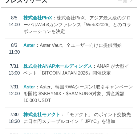
プレスリリース
一覧
8/5
株式会社PlnX
株式会社PlnX、アジア最大級のグロ
14:00
ーバルWeb3カンファレンス「WebX2026」とのコラ
ボレーションを決定
8/3
Aster
Aster Vault、全ユーザー向けに提供開始
11:30
7/31
株式会社ANAPホールディングス
ANAP が大型イ
13:00
ベント「BITCOIN JAPAN 2026」開催決定
7/31
Aster
Aster、韓国RWAシーズン1取引キャンペーン
12:00
を開始 $SKHYNIX・$SAMSUNG対象、賞金総額
10,000 USDT
7/30
株式会社モアクト
「モアクト」 のポイント交換先
18:30
に日本円ステーブルコイン「 JPYC」を追加
7/29
SBI VCトレード株式会社
信託型円建てステーブル