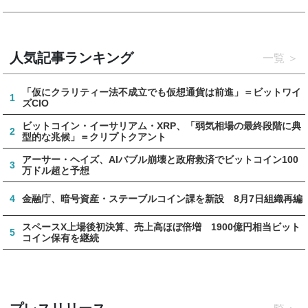
人気記事ランキング
一覧
「仮にクラリティー法不成立でも仮想通貨は前進」＝ビットワイ
1
ズCIO
ビットコイン・イーサリアム・XRP、「弱気相場の最終段階に典
2
型的な兆候」＝クリプトクアント
アーサー・ヘイズ、AIバブル崩壊と政府救済でビットコイン100
3
万ドル超と予想
4
金融庁、暗号資産・ステーブルコイン課を新設 8月7日組織再編
スペースX上場後初決算、売上高ほぼ倍増 1900億円相当ビット
5
コイン保有を継続