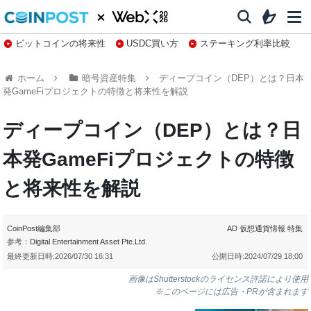
ビットコインの将来性
USDC買い方
ステーキング利率比較
株特集・関連銘柄
ホーム
暗号資産特集
ディープコイン（DEP）とは？日本
発GameFiプロジェクトの特徴と将来性を解説
ディープコイン（DEP）とは？日
本発GameFiプロジェクトの特徴
と将来性を解説
CoinPost編集部
AD
仮想通貨情報
特集
参考：
Digital Entertainment Asset Pte.Ltd.
最終更新日時:
2026/07/30 16:31
公開日時:
2024/07/29 18:00
画像はShutterstockのライセンス許諾により使用
※このページには広告・PRが含まれます