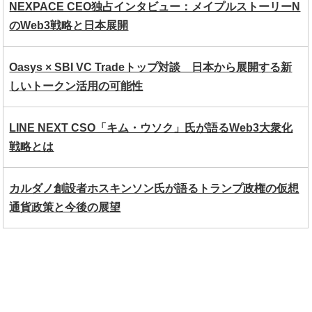
NEXPACE CEO独占インタビュー：メイプルストーリーN
のWeb3戦略と日本展開
Oasys × SBI VC Tradeトップ対談 日本から展開する新
しいトークン活用の可能性
LINE NEXT CSO「キム・ウソク」氏が語るWeb3大衆化
戦略とは
カルダノ創設者ホスキンソン氏が語るトランプ政権の仮想
通貨政策と今後の展望