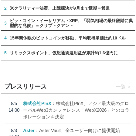
2
米クラリティー法案、上院採決が9月まで延期＝報道
ビットコイン・イーサリアム・XRP、「弱気相場の最終段階に典
3
型的な兆候」＝クリプトクアント
4
15年間休眠のビットコインが移動、平均取得単価は約10ドル
5
リミックスポイント、仮想通貨運用益が累計約1.6億円に
プレスリリース
一覧
8/5
株式会社PlnX
株式会社PlnX、アジア最大級のグロ
14:00
ーバルWeb3カンファレンス「WebX2026」とのコラ
ボレーションを決定
8/3
Aster
Aster Vault、全ユーザー向けに提供開始