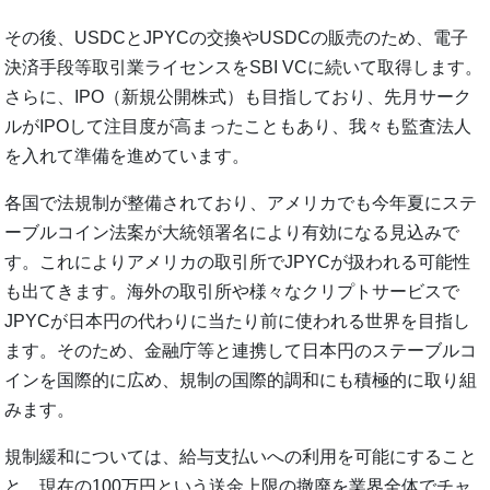
その後、USDCとJPYCの交換やUSDCの販売のため、電子
決済手段等取引業ライセンスをSBI VCに続いて取得します。
さらに、IPO（新規公開株式）も目指しており、先月サーク
ルがIPOして注目度が高まったこともあり、我々も監査法人
を入れて準備を進めています。
各国で法規制が整備されており、アメリカでも今年夏にステ
ーブルコイン法案が大統領署名により有効になる見込みで
す。これによりアメリカの取引所でJPYCが扱われる可能性
も出てきます。海外の取引所や様々なクリプトサービスで
JPYCが日本円の代わりに当たり前に使われる世界を目指し
ます。そのため、金融庁等と連携して日本円のステーブルコ
インを国際的に広め、規制の国際的調和にも積極的に取り組
みます。
規制緩和については、給与支払いへの利用を可能にすること
と、現在の100万円という送金上限の撤廃を業界全体でチャ