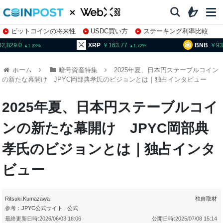
ビットコインの将来性
USDC買い方
ステーキング利率比較
株特集・関連銘柄
XRP
163.77
BNB
93,623.0
1.72
0.12
ホーム
暗号資産特集
2025年夏、日本円ステーブルコイン
の新たな幕開け JPYC岡部典孝氏のビジョンとは｜独占インタビュー
2025年夏、日本円ステーブルコイ
ンの新たな幕開け JPYC岡部典
孝氏のビジョンとは｜独占インタ
ビュー
Ritsuki.Kumazawa
独自取材
参考：
JPYC公式サイト
,
公式
最終更新日時:
2026/06/03 18:06
公開日時:
2025/07/08 15:14