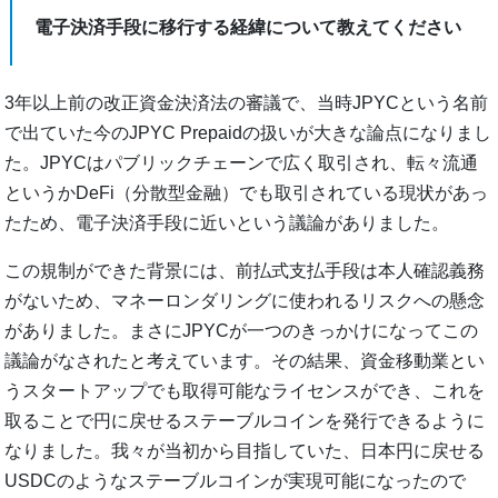
電子決済手段に移行する経緯について教えてください
3年以上前の改正資金決済法の審議で、当時JPYCという名前
で出ていた今のJPYC Prepaidの扱いが大きな論点になりまし
た。JPYCはパブリックチェーンで広く取引され、転々流通
というかDeFi（分散型金融）でも取引されている現状があっ
たため、電子決済手段に近いという議論がありました。
この規制ができた背景には、前払式支払手段は本人確認義務
がないため、マネーロンダリングに使われるリスクへの懸念
がありました。まさにJPYCが一つのきっかけになってこの
議論がなされたと考えています。その結果、資金移動業とい
うスタートアップでも取得可能なライセンスができ、これを
取ることで円に戻せるステーブルコインを発行できるように
なりました。我々が当初から目指していた、日本円に戻せる
USDCのようなステーブルコインが実現可能になったので