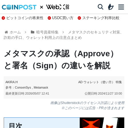
ビットコインの将来性
USDC買い方
ステーキング利率比較
株特集・関連銘柄
ホーム
暗号資産特集
メタマスクのセキュリティ対策、
詐欺の手口、ウォレット利用上の注意点まとめ
メタマスクの承認（Approve）
と署名（Sign）の違いを解説
AKIRA.H
AD
ウォレット（使い方）
特集
参考：
ConsenSys
,
Metamask
最終更新日時:
2026/05/07 12:41
公開日時:
2024/11/27 10:00
画像はShutterstockのライセンス許諾により使用
※このページには広告・PRが含まれます
目次