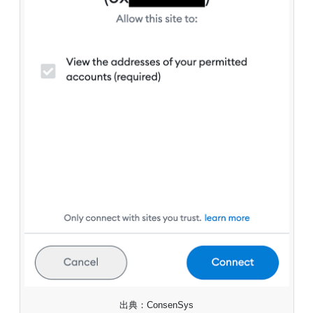
出典：ConsenSys