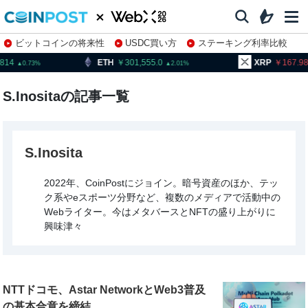
ビットコインの将来性
USDC買い方
ステーキング利率比較
株特集・関連銘柄
ETH
301,555.0
XRP
167.98
2.01
1.01
S.Inositaの記事一覧
S.Inosita
2022年、CoinPostにジョイン。暗号資産のほか、テッ
ク系やeスポーツ分野など、複数のメディアで活動中の
Webライター。今はメタバースとNFTの盛り上がりに
興味津々
NTTドコモ、Astar NetworkとWeb3普及
の基本合意を締結