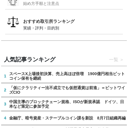
始め方手順と注意点
おすすめ取引所ランキング
実績・評判・目的別
人気記事ランキング
一覧
スペースX上場後初決算、売上高ほぼ倍増 1900億円相当ビット
1
コイン保有を継続
「仮にクラリティー法不成立でも仮想通貨は前進」＝ビットワイ
2
ズCIO
中国主導のブロックチェーン規格、ISOが新規承認 ドイツ、日
3
本など策定に参加予定
4
金融庁、暗号資産・ステーブルコイン課を新設 8月7日組織再編