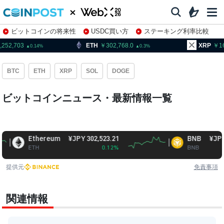
ビットコインの将来性
USDC買い方
ステーキング利率比較
株特集・関連銘柄
,252,703
ETH
302,768.0
XRP
16
0.14
0.3
BTC
ETH
XRP
SOL
DOGE
ビットコインニュース・最新情報一覧
Ethereum
¥JPY 302,523.21
BNB
¥JPY 94,7
ETH
0.12%
BNB
提供元
免責事項
関連情報