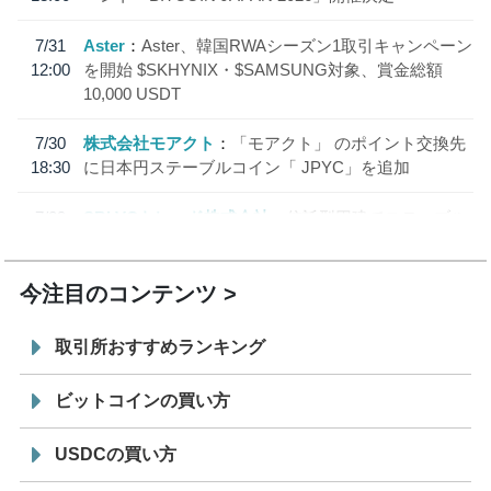
7/31
Aster
Aster、韓国RWAシーズン1取引キャンペーン
12:00
を開始 $SKHYNIX・$SAMSUNG対象、賞金総額
10,000 USDT
7/30
株式会社モアクト
「モアクト」 のポイント交換先
18:30
に日本円ステーブルコイン「 JPYC」を追加
7/29
SBI VCトレード株式会社
信託型円建てステーブル
19:30
コイン「JPYSC」徹底解説セミナーを開催
今注目のコンテンツ
取引所おすすめランキング
ビットコインの買い方
USDCの買い方