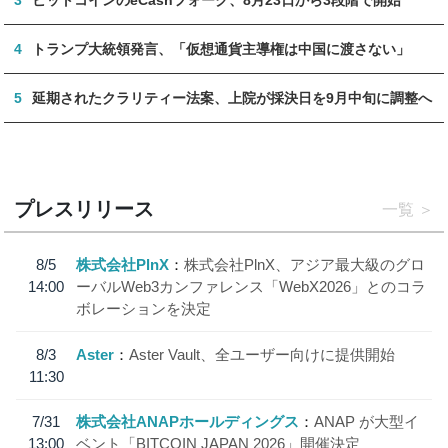
4
トランプ大統領発言、「仮想通貨主導権は中国に渡さない」
5
延期されたクラリティー法案、上院が採決日を9月中旬に調整へ
プレスリリース
一覧
8/5
株式会社PlnX
株式会社PlnX、アジア最大級のグロ
14:00
ーバルWeb3カンファレンス「WebX2026」とのコラ
ボレーションを決定
8/3
Aster
Aster Vault、全ユーザー向けに提供開始
11:30
7/31
株式会社ANAPホールディングス
ANAP が大型イ
13:00
ベント「BITCOIN JAPAN 2026」開催決定