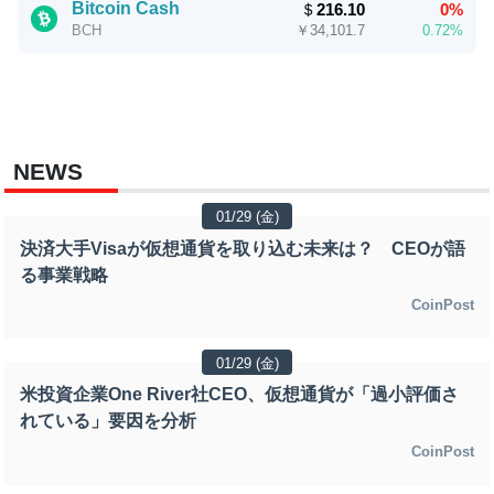
Bitcoin Cash
＄
216.10
0%
￥
34,101.7
0.72%
BCH
NEWS
01/29 (金)
決済大手Visaが仮想通貨を取り込む未来は？ CEOが語
る事業戦略
CoinPost
01/29 (金)
米投資企業One River社CEO、仮想通貨が「過小評価さ
れている」要因を分析
CoinPost