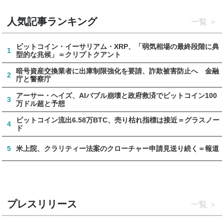
人気記事ランキング
一覧
ビットコイン・イーサリアム・XRP、「弱気相場の最終段階に典
1
型的な兆候」＝クリプトクアント
暗号資産交換業者に出庫制限強化を要請、詐欺被害防止へ 金融
2
庁と警察庁
アーサー・ヘイズ、AIバブル崩壊と政府救済でビットコイン100
3
万ドル超と予想
ビットコイン流出6.58万BTC、売り枯れ指標は接近＝グラスノー
4
ド
5
米上院、クラリティー法案のクローチャー申請見送り続く＝報道
プレスリリース
一覧