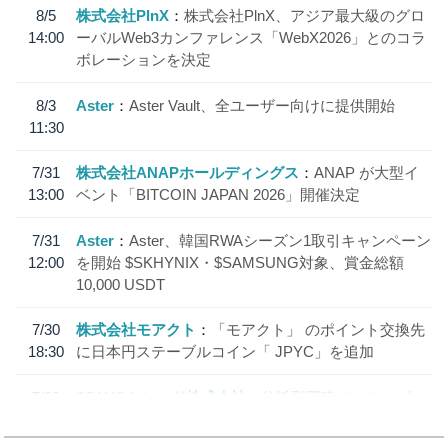
8/5
株式会社PlnX
株式会社PlnX、アジア最大級のグロ
14:00
ーバルWeb3カンファレンス「WebX2026」とのコラ
ボレーションを決定
8/3
Aster
Aster Vault、全ユーザー向けに提供開始
11:30
7/31
株式会社ANAPホールディングス
ANAP が大型イ
13:00
ベント「BITCOIN JAPAN 2026」開催決定
7/31
Aster
Aster、韓国RWAシーズン1取引キャンペーン
12:00
を開始 $SKHYNIX・$SAMSUNG対象、賞金総額
10,000 USDT
7/30
株式会社モアクト
「モアクト」 のポイント交換先
18:30
に日本円ステーブルコイン「 JPYC」を追加
7/29
SBI VCトレード株式会社
信託型円建てステーブル
19:30
コイン「JPYSC」徹底解説セミナーを開催