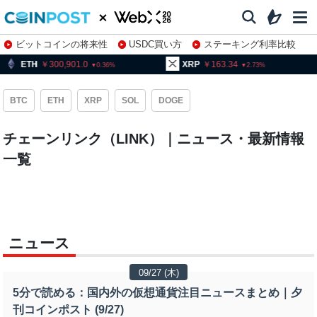
ビットコインの将来性
USDC買い方
ステーキング利率比較
株特集・関連銘柄
ETH
300,901.0
XRP
163.34
0.36
2.73
BTC
ETH
XRP
SOL
DOGE
チェーンリンク（LINK）｜ニュース・最新情報
一覧
ニュース
09/27 (木)
5分で読める：国内外の仮想通貨注目ニュースまとめ｜夕
刊コインポスト (9/27)