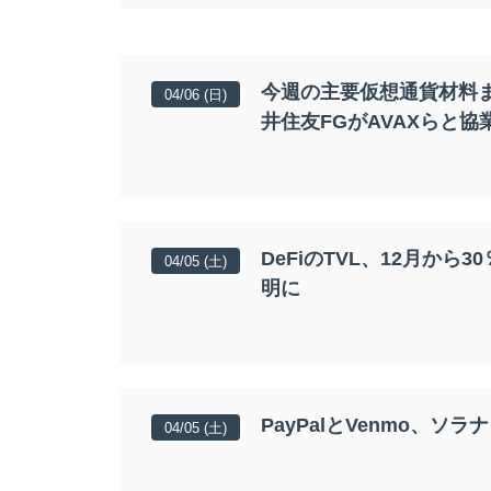
Bitcoin
¥JPY 10,
BTC
今週の主要仮想通貨材料
04/06 (日)
井住友FGがAVAXらと協
DeFiのTVL、12月か
04/05 (土)
明に
PayPalとVenmo、ソ
04/05 (土)