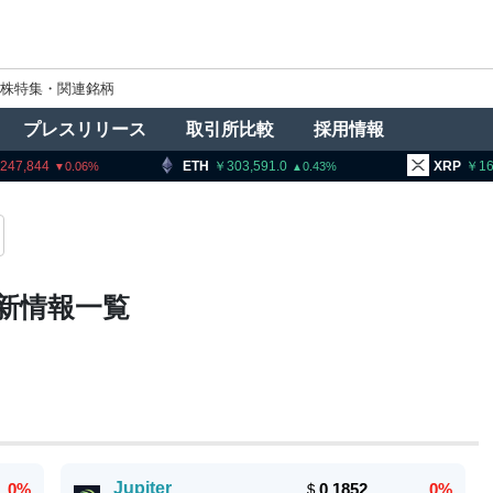
株特集・関連銘柄
プレスリリース
取引所比較
採用情報
ETH
303,591.0
XRP
163.78
.06
0.43
0.33
新情報一覧
Jupiter
0%
＄
0.1852
0%