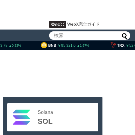
WebX完全ガイド
BNB
95,321.0
TRX
52.00
1.67
0.62
Solana
SOL