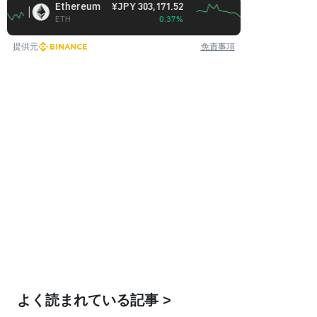
Ethereum
¥JPY 303,171.52
BNB
¥JPY 95,079
ETH
0.37%
BNB
1.
提供元
免責事項
よく読まれている記事