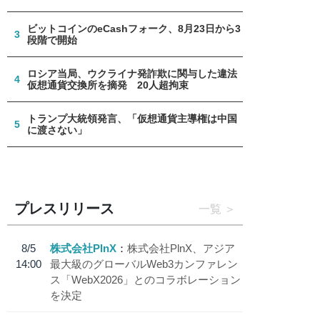
ビットコインのeCashフォーク、8月23日から3
3
段階で開始
ロシア当局、ウクライナ発詐欺に関与した違法
4
仮想通貨交換所を摘発 20人超拘束
トランプ大統領発言、「仮想通貨主導権は中国
5
に渡さない」
プレスリリース
一覧
8/5
株式会社PlnX
株式会社PlnX、アジア
14:00
最大級のグローバルWeb3カンファレン
ス「WebX2026」とのコラボレーション
を決定