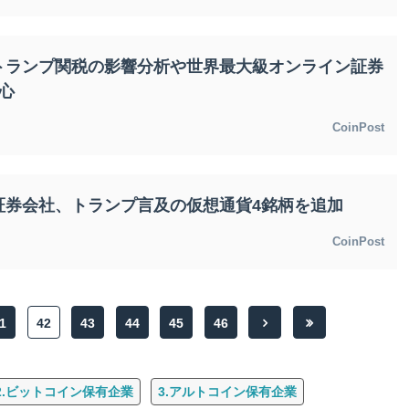
トランプ関税の影響分析や世界最大級オンライン証券
心
CoinPost
証券会社、トランプ言及の仮想通貨4銘柄を追加
CoinPost
1
42
43
44
45
46
2.ビットコイン保有企業
3.アルトコイン保有企業