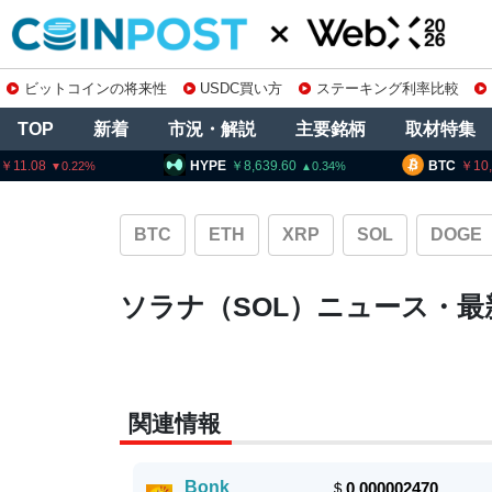
ビットコインの将来性
USDC買い方
ステーキング利率比較
TOP
新着
市況・解説
主要銘柄
取材特集
HYPE
8,639.60
BTC
10,247,844
0.34
0
BTC
ETH
XRP
SOL
DOGE
ソラナ（SOL）ニュース・最
関連情報
Bonk
＄
0.000002470