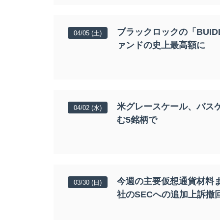
ブラックロックの「BUI
04/05 (土)
ァンドの史上最高額に
米グレースケール、バスケ
04/02 (水)
む5銘柄で
今週の主要仮想通貨材料
03/30 (日)
社のSECへの追加上訴撤