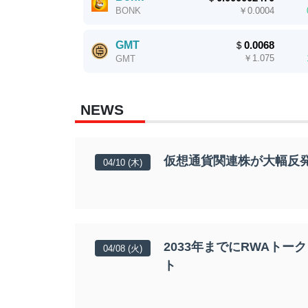
￥
0.0004
BONK
GMT
＄
0.0068
￥
1.075
GMT
NEWS
仮想通貨関連株が大幅反発
04/10 (木)
2033年までにRWAトー
04/08 (火)
ト