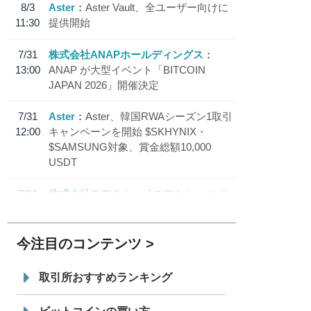
8/3
Aster
Aster Vault、全ユーザー向けに
11:30
提供開始
7/31
株式会社ANAPホールディングス
13:00
ANAP が大型イベント「BITCOIN
JAPAN 2026」開催決定
7/31
Aster
Aster、韓国RWAシーズン1取引
12:00
キャンペーンを開始 $SKHYNIX・
$SAMSUNG対象、賞金総額10,000
USDT
7/30
株式会社モアクト
「モアクト」 のポ
18:30
イント交換先に日本円ステーブルコイン
「 JPYC」を追加
今注目のコンテンツ
7/29
SBI VCトレード株式会社
信託型円建
19:30
てステーブルコイン「JPYSC」徹底解
取引所おすすめランキング
説セミナーを開催