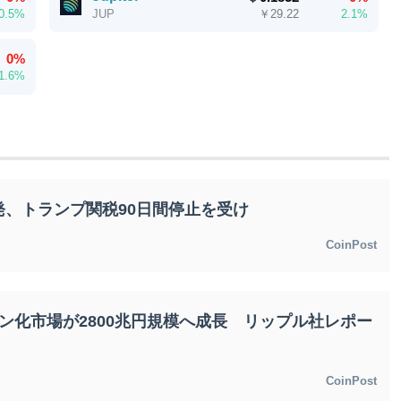
0.5%
￥
29.22
2.1%
JUP
0%
1.6%
、トランプ関税90日間停止を受け
CoinPost
クン化市場が2800兆円規模へ成長 リップル社レポー
CoinPost