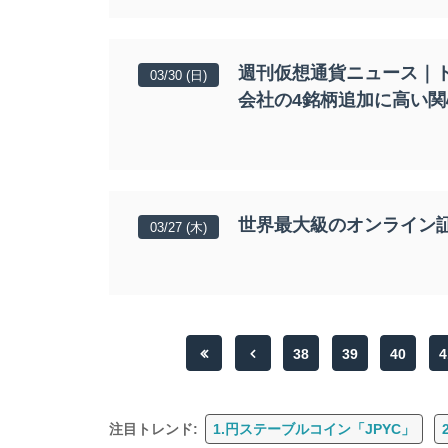
週刊仮想通貨ニュース｜
03/30 (日)
会社の4銘柄追加に高い関
世界最大級のオンライン
03/27 (木)
38
39
40
4
注目トレンド:
1.円ステーブルコイン「JPYC」