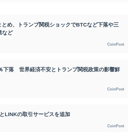
236,902.02
XRP
¥JPY 163.57
-0.10%
XRP
0.22%
まとめ、トランプ関税ショックでBTCなど下落や三
業など
CoinPost
ら30％下落 世界経済不安とトランプ関税政策の影響鮮
CoinPost
ラナとLINKの取引サービスを追加
CoinPost